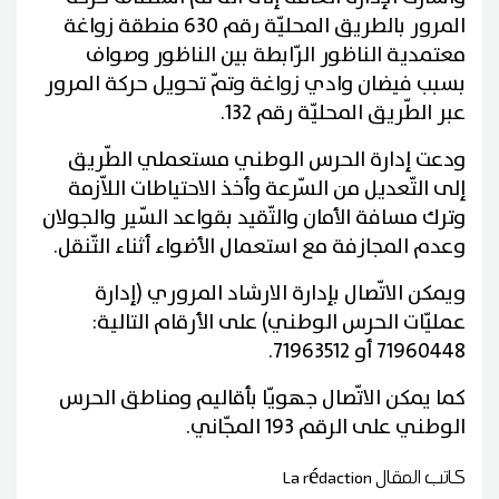
المرور بالطريق المحليّة رقم 630 منطقة زواغة
معتمدية الناظور الرّابطة بين الناظور وصواف
بسبب فيضان وادي زواغة وتمّ تحويل حركة المرور
عبر الطّريق المحليّة رقم 132
.
ودعت إدارة الحرس الوطني مستعملي الطّريق
إلى التّعديل من السّرعة وأخذ الاحتياطات اللاّزمة
وترك مسافة الأمان والتّقيد بقواعد السّير والجولان
وعدم المجازفة مع استعمال الأضواء أثناء التّنقل
.
ويمكن الاتّصال بإدارة الارشاد المروري (إدارة
عمليّات الحرس الوطني) على الأرقام التالية:
71960448 أو 71963512
.
كما يمكن الاتّصال جهويّا بأقاليم ومناطق الحرس
الوطني على الرقم 193 المجّاني
.
كاتب المقال
La rédaction