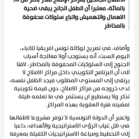
بالمائة، معتبرا أن الطفل الجانح يبقى ضحية
الاهمال والتهميش واتباع سلوكات محفوفة
بالمخاطر
وأضاف، في تصريح لوكالة تونس افريقيا للانباء،
اليوم السبت، أنه يستوجب أولا معالجة أسباب
الجنوح إلى السلوكيات المحفوفة بالمخاطر، لافتا
الى أن البرنامج التكويني داخل مراكز الاصلاح لا
يرتقي إلى المستوى المطلوب فيجد الطفل نفسه،
لدى خروجه من مراكز الاصلاح، دون قيمة تكوينية
تذكر ولا يستطيع ان يستثمر في ما تعلمه طيلة
تمضيته فترة العقوبة بهذه المراكز.
واعتبر أن الدولة التونسية لا توفر مشروعا لاطفالها
في ظل غياب الرؤى الاستراتيجية والأهداف، داعيا
إلى التخطيط وصياغة الاستراتيجيات الكفيلة بمعرفة