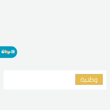
وطنية
لماذا يختار المتفوقون الدراسة
بالخارج؟ خبير في الحياة المدرسية