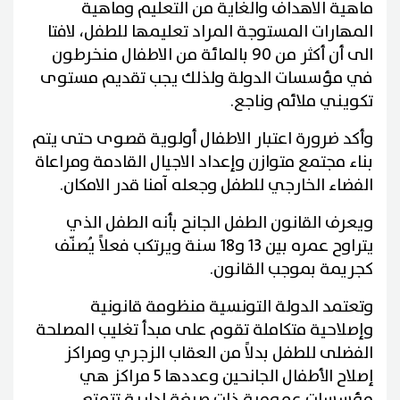
ماهية الاهداف والغاية من التعليم وماهية
المهارات المستوجة المراد تعليمها للطفل، لافتا
الى أن أكثر من 90 بالمائة من الاطفال منخرطون
في مؤسسات الدولة ولذلك يجب تقديم مستوى
تكويني ملائم وناجع.
وأكد ضرورة اعتبار الاطفال أولوية قصوى حتى يتم
بناء مجتمع متوازن وإعداد الاجيال القادمة ومراعاة
الفضاء الخارجي للطفل وجعله آمنا قدر الامكان.
ويعرف القانون الطفل الجانح بأنه الطفل الذي
يتراوح عمره بين 13 و18 سنة ويرتكب فعلاً يُصنّف
كجريمة بموجب القانون.
وتعتمد الدولة التونسية منظومة قانونية
وإصلاحية متكاملة تقوم على مبدأ تغليب المصلحة
الفضلى للطفل بدلاً من العقاب الزجري ومراكز
إصلاح الأطفال الجانحين وعددها 5 مراكز هي
مؤسسات عمومية ذات صبغة إدارية تتمتع