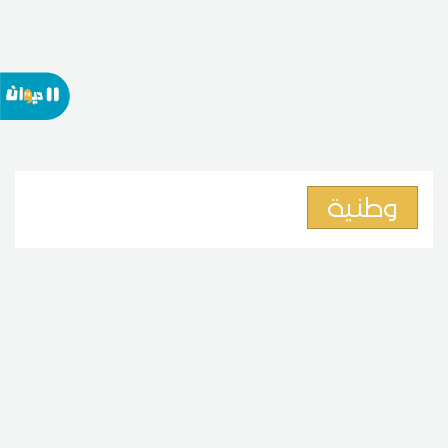
وطنية
وزير الشؤون الاجتماعية: التحويلات
المالية تتطلب تحريا حتى لا تتحول
المساعدات الى تشجيع على
البطالة