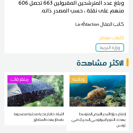
وبلغ عدد المترشحين المقبولين 663 تحصل 606
منهم على نقلة ، حسب المصدر ذاته.
كاتب المقال
La rédaction
كلمات مفتاح
وزارة التربية
الاكثر مشاهدة
وطنية
متفرقات
ارتفاع حرارة البحر الأبيض المتوسط
الليلة: خلايا رعدية محلية مصحوبة
يهدد التنوع البيولوجي البحري في
بأمطار بهذه المناطق
تونس