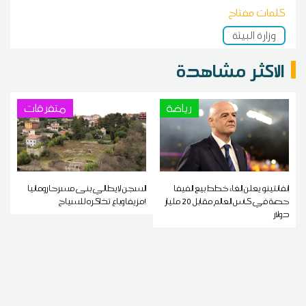
كلمات مفتاح
وزارة البيئة
الاكثر مشاهدة
رياضة
متفرقات
إنفانتينو يعلن إلغاء خطط بيع الفيفا
السجن لإيطالي بنى مسرحا رومانيا
حصة في كأس العالم مقابل 20 مليار
مزيفا وباع تذاكره للسياح!
دولار