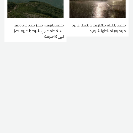
طقس الليلة: خلايا رعدية وأمطار غزيرة
طقس الاربعاء: أمطار أحيانا غزيرة مع
مرتقبة بالمناطق الشرقية
تساقط محلي للبرد والحرارة تصل
إلى 46 درجة