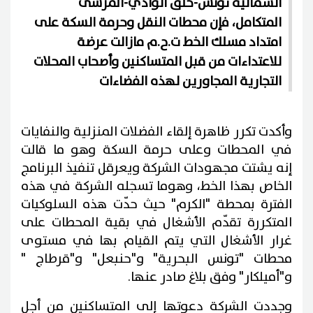
الشمالية تونس-حلق الوادي-المرسى
المتكامل، فإن محطات النقل وحرمة السكة على
امتداد مسلك الخط ت.ح.م مازالت عرضة
للاعتداءات من قبل المتساكنين وأصحاب المحلات
التجارية المجاورين لهذه الفضاءات
وأكدت تكرر ظاهرة إلقاء الفضلات المنزلية والنفايات
في المحطات وعلى حرمة السكة وهو ما قالت
إنه يشتت مجهودات الشركة ويعرقل تنفيذ البرنامج
الخاص بهذا الخط، وهوما تسجله الشركة في هذه
الفترة بمحطة "الكرم" حيث حدّت هذه السلوكيات
المتكررة تقدّم الأشغال في بقية المحطات على
غرار الأشغال التي يتم القيام بها في مستوى
محطات "تونس البحرية" و"حنبعل" و"قرطاج "
و"أميلكار" وفق بلاغ صادر عنها.
وجددت الشركة دعوتها إلى المتساكنين من أجل