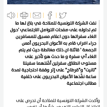
نفت الشركة التونسية للملاحة في بلاغ لها ما
تم تداوله على صفحات التواصل الاجتماعي 'حول
الغاء سفراتها دون اعلام مسبق للمسافرين
جراء اضراب قام به الأعوان البحريون أمس
الجمعة ' قائلة ان ذلك مغالطة حيث لم يتم
الغاء أي سفرة و ما حدث هو تأخير على
مستوى انطلاق سفرتين أمّنتهما سفينتا
"تانيت" و"قرطاج" على إثر وقفة احتجاجية لمدة
ساعة نفّذها الأعوان البحريون على خلفية
مطالب اجتماعية
وأكدت الشركة التونسية للملاحة أن تحرص على
اتخاذ كل التدابير التي من شأنها أن تضمن