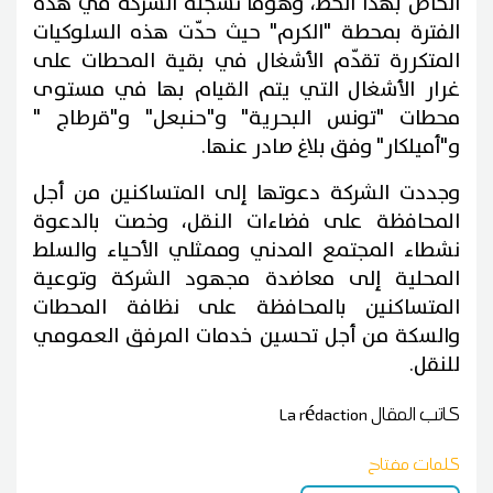
الخاص بهذا الخط، وهوما تسجله الشركة في هذه
الفترة بمحطة "الكرم" حيث حدّت هذه السلوكيات
المتكررة تقدّم الأشغال في بقية المحطات على
غرار الأشغال التي يتم القيام بها في مستوى
محطات "تونس البحرية" و"حنبعل" و"قرطاج "
و"أميلكار" وفق بلاغ صادر عنها.
وجددت الشركة دعوتها إلى المتساكنين من أجل
المحافظة على فضاءات النقل، وخصت بالدعوة
نشطاء المجتمع المدني وممثلي الأحياء والسلط
المحلية إلى معاضدة مجهود الشركة وتوعية
المتساكنين بالمحافظة على نظافة المحطات
والسكة من أجل تحسين خدمات المرفق العمومي
للنقل.
كاتب المقال
La rédaction
كلمات مفتاح