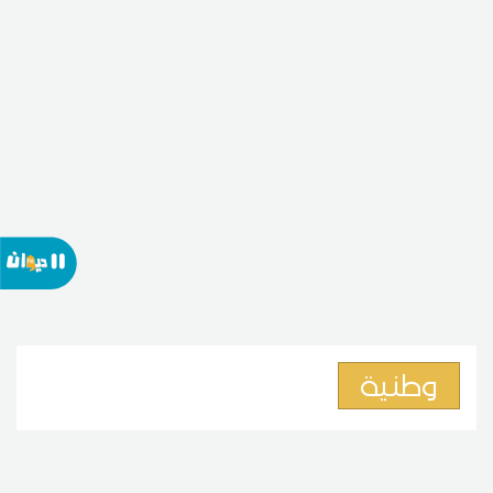
وطنية
وزير الدفاع يزور المركز العسكري