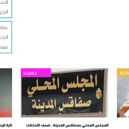
لإست
الحر
عماد
الدني
مهن
نية
جهوية
المجلس المحلي بصفاقس المدينة : ضعف التدخلات
كرة اليد