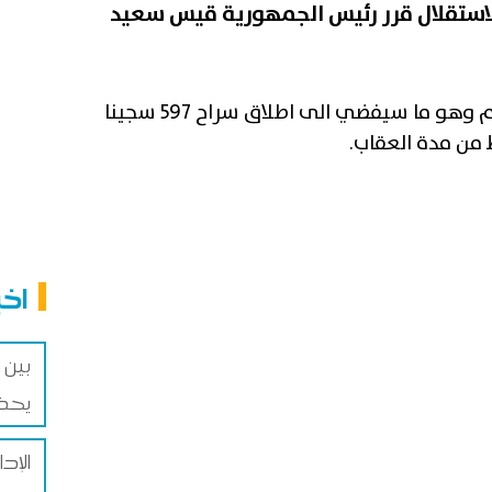
الاستقلال قرر رئيس الجمهورية قيس سعيد
عفوا خاصا على 1573 محكوما عليهم وهو ما سيفضي الى اطلاق سراح 597 سجينا
 من مدة العقاب.
اخب
يحذر
الإد