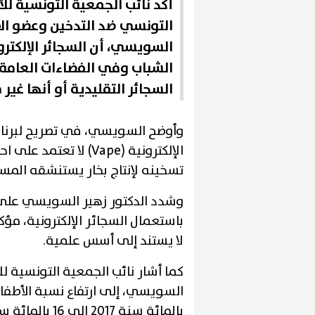
أكد نائب الجمعية التونسية ل
التونسي ضد التدخين وعضو الات
السويسي، أن السجائر الإلكترو
الشباب وفي الفضاءات العامة، 
السجائر التقليدية أو أنها غير
وأوضح السويسي، في تصريح لبرنام
تسخينه لإنتاج بخار يستنشقه المس
وشدد الدكتور زهير السويسي على 
باستعمال السجائر الإلكترونية، مؤكدًا
لا يستند إلى أسس علمية.
كما أشار نائب الجمعية التونسية ل