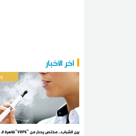
آخر الأخبار
وط
ظاهرة الـ"Vape" بين الشباب... مختص يحذر من