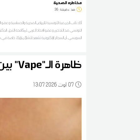
مخاطره الصحية
منذ
دقيقة
36
أكد نائب الجمعية التونسية للأمراض الصدرية والحساسية وعضو ا
التونسي ضد التدخين وعضو الاتحاد العربي لمكافحة التبغ، الدكتو
السويسي، أن السجائر الإلكترونية تشهد انتشارًا متزايدًا، خاصة 
الشباب وفي الفضاءات العامة، وسط اعتقادات خاطئة بأنها أقل ضرر
السجائر التقليدية أو أنها غير مضرة بالصحة
ظاهرة الـ"Vape" بين الشباب... مختص يحذر من مخاطره الصحية
07
13:07 2026 أوت