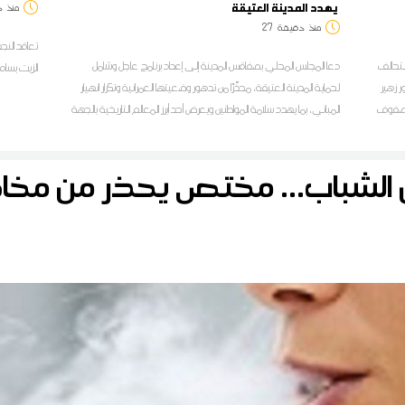
يهدد المدينة العتيقة
منذ
د
منذ
دقيقة
27
تعاقد النج
لتحالف
دعا المجلس المحلي بصفاقس المدينة إلى إعداد برنامج عاجل وشامل
الزيت بسام
ر زهير
لحماية المدينة العتيقة، محذّرًا من تدهور وضعيتها العمرانية وتكرار انهيار
في صفوف
المباني، بما يهدد سلامة المواطنين ويعرض أحد أبرز المعالم التاريخية بالجهة
ًا من
إلى مزيد من التدهور