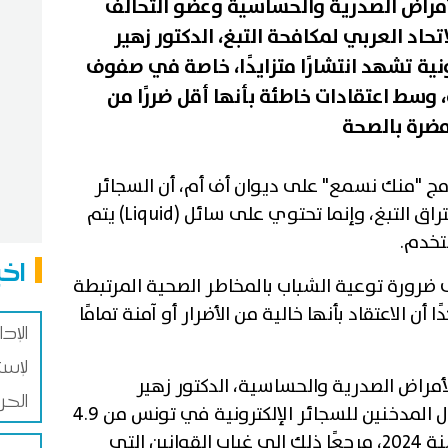
لأمراض الصدرية والحساسية وعضو التحالف
حاد العربي لمكافحة التبغ، الدكتور زهير
نية تشهد انتشارًا متزايدًا، خاصة في صفوف
وسط اعتقادات خاطئة بأنها أقل ضررًا من
 مضرة بالصحة
ج "منك نسمع" على ديوان أف أم، أن السجائر
الإلكترونية (Vape) لا تعتمد على احتراق التبغ، وإنما تحتوي على سائل (Liquid) يتم
تخدم.
اخب
ضرورة توعية الشباب بالمخاطر الصحية المرتبطة
 أن الاعتقاد بأنها خالية من الأضرار أو آمنة تمامًا
الإد
لإست
لأمراض الصدرية والحساسية، الدكتور زهير
الحر
السويسي، إلى ارتفاع نسبة الأطفال المدخنين للسجائر الإلكترونية في تونس من 4.9
بالمائة سنة 2017 إلى 16 بالمائة سنة 2024، مرجعًا ذلك إلى غياب القوانين التي