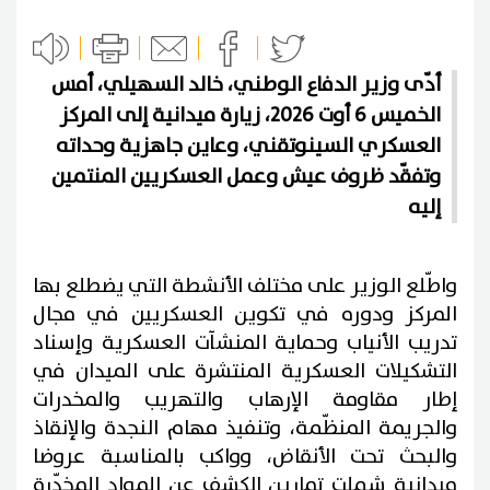
أدّى وزير الدفاع الوطني، خالد السهيلي، أمس
الخميس 6 أوت 2026، زيارة ميدانية إلى المركز
العسكري السينوتقني، وعاين جاهزية وحداته
وتفقّد ظروف عيش وعمل العسكريين المنتمين
إليه
واطّلع الوزير على مختلف الأنشطة التي يضطلع بها
المركز ودوره في تكوين العسكريين في مجال
تدريب الأنياب وحماية المنشآت العسكرية وإسناد
التشكيلات العسكرية المنتشرة على الميدان في
إطار مقاومة الإرهاب والتهريب والمخدرات
والجريمة المنظّمة، وتنفيذ مهام النجدة والإنقاذ
والبحث تحت الأنقاض، وواكب بالمناسبة عروضا
ميدانية شملت تمارين الكشف عن المواد المخدّرة