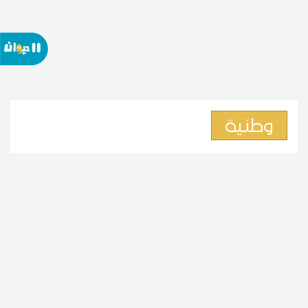
وطنية
وزارة الأسرة: نعمل على خطة
متعددة القطاعات للحد من ظاهرة
تسول الأطفال
07
19:15 2026 أوت