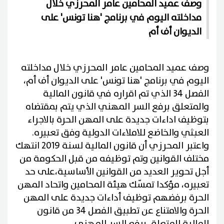
وصف عميد المحامين عامر المحرزي خلال
مداخلته اليوم في برنامج 'هنا تونس' على
الديوان أف أم
وصف عميد المحامين عامر المحرزي خلال مداخلته
اليوم في برنامج 'هنا تونس' على الديوان أف أم،
الفصل 34 الذي تم اقراره في قانون المالية
والمتعلق برفع السر المهني الذي يتم بمقتضاه
بتوظيف اداءات جديدة على المهن الحرة بالاجراء
العبثي والخاضع للاملاءات الدولية وفق تعبيره.
واعتبر المحرزي أن قانون المالية لسنة 2019 انتهك
مختلف القوانين وتم توظيفه من قبل الحكومة من
أجل تحوير العديد من القوانين الأساسية،على حد
تعبيره، مؤكدا تمسّك هيئة المحامين واتحاد المهن
الحرة برفضهم توظيف أداءات جديدة على المهن
الحرة والامتناع عن تطبيق الفصل 34 من قانون
المالية المتعلق برفع السر المهني.