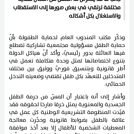
مختلفة ترتقي في بعض صورها إلى الاستقطاب
والاستغلال بكل أشكاله
وذكّر مكتب المندوب العام لحماية الطفولة بأنّ
حماية الطفل مسؤولية مجتمعية تشاركية تضطلع
فيها العائلة بدور رئيسيّ، وأكد أنّ هياكل الدولة
بتنوع اختصاصاتها تمثل وحدة متكاملة تعمل في
أطر قانونية وبتنسيق فوريّ ووثيق بين مختلف
المتدخلين للتعهّد بكل طفل تقتضي وضعيته التدخل
الحمائي.
وأشار إلى أنه باعتبار أن المسّ من حرمة الطفل
الجسدية والمعنوية يمثل خرقا صارخا لحقوقه فقد
قيّدت المنظومة التشريعية الوطنية كل عمل في
علاقة بالطفل بضوابط قانونية وحجّرت معالجة
المعطيات الشخصية للأطفال إلا بعد أخذ موافقة