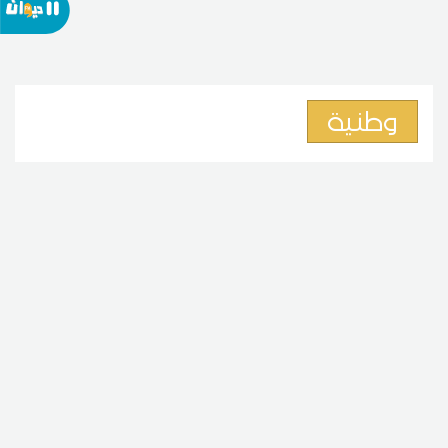
وطنية
لماذا يختار المتفوقون الدراسة
بالخارج؟ خبير في الحياة المدرسية
يفسر
08
17:14 2026 أوت