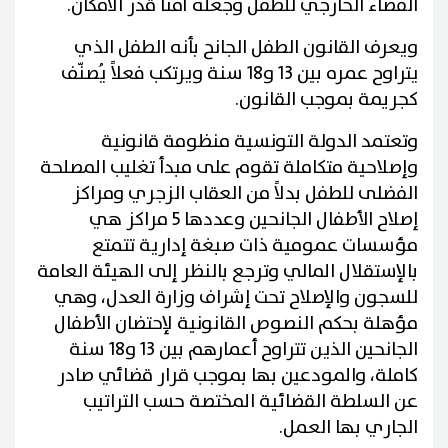
الفضاء الخارجي للطفل وجعله آمنا قدر الامكان.
ويعرف القانون الطفل الجانح بأنه الطفل الذي
يتراوح عمره بين 13 و18 سنة ويرتكب فعلاً يُصنّف
كجريمة بموجب القانون.
وتعتمد الدولة التونسية منظومة قانونية
وإصلاحية متكاملة تقوم على مبدأ تغليب المصلحة
الفضلى للطفل بدلاً من العقاب الزجري ومراكز
إصلاح الأطفال الجانحين وعددها 5 مراكز هي
مؤسسات عمومية ذات صبغة إدارية تتمتع
بالإستقلال المالي وترجع بالنظر إلى الهيئة العامة
للسجون والإصلاح تحت إشراف وزارة العدل، وهي
مؤهلة بحكم النصوص القانونية لإحتضان الأطفال
الجانحين الذين تتراوح أعمارهم بين 13 و18 سنة
كاملة، والمودعين بها بموجب قرار قضائي صادر
عن السلطة القضائية المختصة حسب التراتيب
الجاري بها العمل.