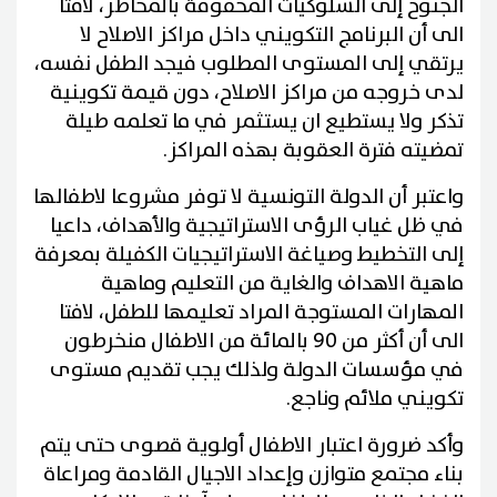
الجنوح إلى السلوكيات المحفوفة بالمخاطر، لافتا
الى أن البرنامج التكويني داخل مراكز الاصلاح لا
يرتقي إلى المستوى المطلوب فيجد الطفل نفسه،
لدى خروجه من مراكز الاصلاح، دون قيمة تكوينية
تذكر ولا يستطيع ان يستثمر في ما تعلمه طيلة
تمضيته فترة العقوبة بهذه المراكز.
واعتبر أن الدولة التونسية لا توفر مشروعا لاطفالها
في ظل غياب الرؤى الاستراتيجية والأهداف، داعيا
إلى التخطيط وصياغة الاستراتيجيات الكفيلة بمعرفة
ماهية الاهداف والغاية من التعليم وماهية
المهارات المستوجة المراد تعليمها للطفل، لافتا
الى أن أكثر من 90 بالمائة من الاطفال منخرطون
في مؤسسات الدولة ولذلك يجب تقديم مستوى
تكويني ملائم وناجع.
وأكد ضرورة اعتبار الاطفال أولوية قصوى حتى يتم
بناء مجتمع متوازن وإعداد الاجيال القادمة ومراعاة