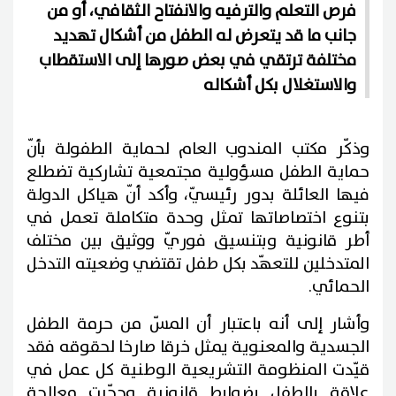
فرص التعلم والترفيه والانفتاح الثقافي، أو من
جانب ما قد يتعرض له الطفل من أشكال تهديد
مختلفة ترتقي في بعض صورها إلى الاستقطاب
والاستغلال بكل أشكاله
وذكّر مكتب المندوب العام لحماية الطفولة بأنّ
حماية الطفل مسؤولية مجتمعية تشاركية تضطلع
فيها العائلة بدور رئيسيّ، وأكد أنّ هياكل الدولة
بتنوع اختصاصاتها تمثل وحدة متكاملة تعمل في
أطر قانونية وبتنسيق فوريّ ووثيق بين مختلف
المتدخلين للتعهّد بكل طفل تقتضي وضعيته التدخل
الحمائي.
وأشار إلى أنه باعتبار أن المسّ من حرمة الطفل
الجسدية والمعنوية يمثل خرقا صارخا لحقوقه فقد
قيّدت المنظومة التشريعية الوطنية كل عمل في
علاقة بالطفل بضوابط قانونية وحجّرت معالجة