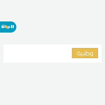
وطنية
وزارة الأسرة: نعمل على خطة
متعددة القطاعات للحد من ظاهرة
تسول الأطفال
07
19:15 2026 أوت