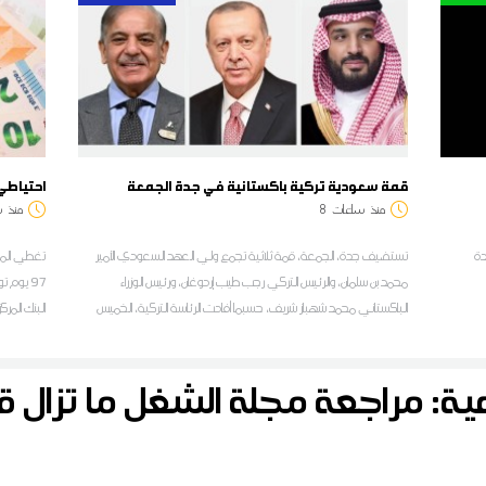
قمة سعودية تركية باكستانية في جدة الجمعة
احتياطي الن
منذ
ساعات
8
منذ
س
دة
تستضيف جدة، الجمعة، قمة ثلاثية تجمع ولي العهد السعودي الأمير
تغطي الموج
محمد بن سلمان، والرئيس التركي رجب طيب إردوغان، ورئيس الوزراء
الباكستاني محمد شهباز شريف، حسبما أفادت الرئاسة التركية، الخميس
البنك المر
اعية: مراجعة مجلة الشغل ما تزال