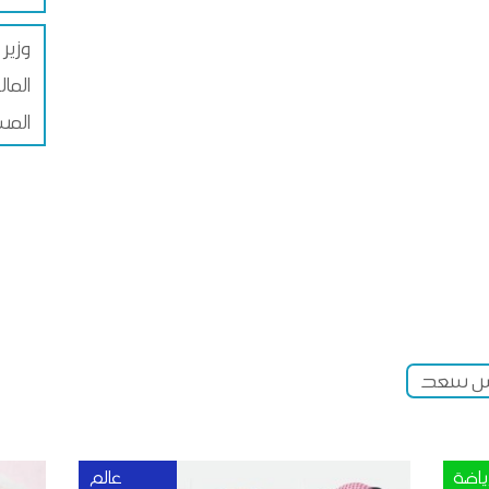
وزير 
الما
المس
 سعد
ياضة
عالم