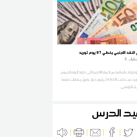
قد الأجنبي يغطي 97 يوم توريد
اعات
6
ودات الصافية من العملة الأجنبية الى حدود اليوم الخميس
97 يوم توريد حيث بلغت 24928 مليون دينار ، وفق معطيات نشرها
كزي التونسي
 قيد الدرس