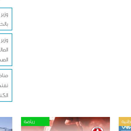
وزير 
بالخ
وزير 
الما
المس
مناظر
تفتح
الكت
نية
رياضة