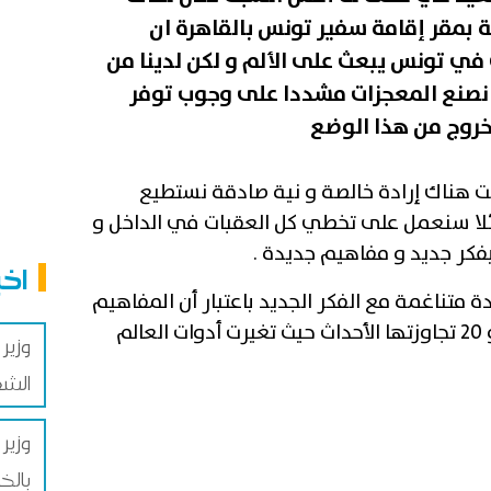
ية بمقر إقامة سفير تونس بالقاهرة ان
ي تونس يبعث على الألم و لكن لدينا من
أن نصنع المعجزات مشددا على وجوب توفر
نت هناك إرادة خالصة و نية صادقة نستطيع
لا سنعمل على تخطي كل العقبات في الداخل و
 بفكر جديد و مفاهيم جديدة .
اخب
 متناغمة مع الفكر الجديد باعتبار أن المفاهيم
التي توارثناها منذ القرون 18 و 19 و 20 تجاوزتها الأحداث حيث تغيرت أدوات العالم
وزير
الشغ
وزير 
بالخ