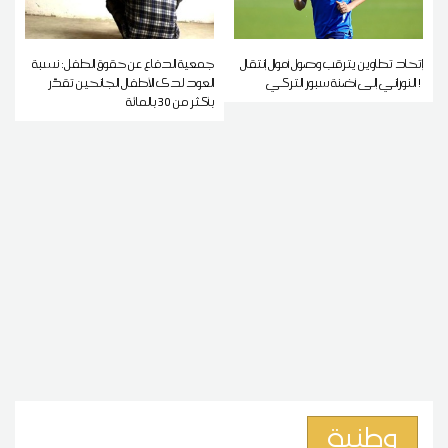
إتحاد تطاوين يترقب وصول أموال إنتقال
جمعية الدفاع عن حقوق الطفل: نسبة
النوراني إلى أضنة سبور التركي !
العود لدى الأطفال الجانحين تقدّر
بأكثر من 30 بالمائة
وطنية