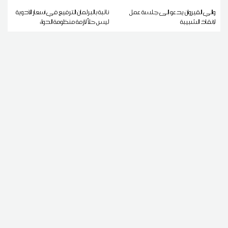
والي القيروان يدعو إلى جلسة عمل
نائبة بالبرلمان:الترفيع في أسعار الأدوية
لإنقاذ الشبيبة
ليس حلاً لأزمة منظومة الدواء