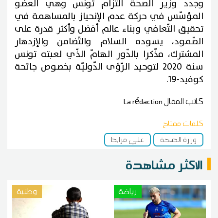
وجدّد وزير الصحّة التزام تونس وهي العضو
المؤسّس في حركة عدم الإنحياز بالمساهمة في
تحقيق التّعافي وبناء عالم أفضل وأكثر قدرة على
الصّمود، يسوده السلام والتّضامن والإزدهار
المشترك، مذّكرا بالدّور الهامّ الذّي لعبته تونس
سنة 2020 لتوحيد الرّؤى الدّوليّة بخصوص جائحة
كوفيد-19.
كاتب المقال
La rédaction
كلمات مفتاح
وزارة الصحة
علي مرابط
الاكثر مشاهدة
رياضة
وطنية