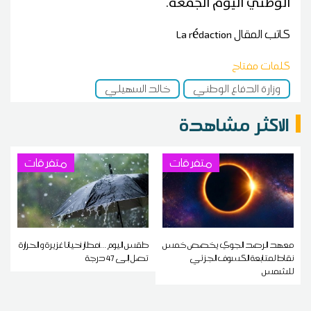
الوطني اليوم الجمعة.
كاتب المقال
La rédaction
كلمات مفتاح
وزارة الدفاع الوطني
خالد السهيلي
الاكثر مشاهدة
متفرقات
متفرقات
معهد الرصد الجوي يخصص خمس
طقس اليوم ...أمطار أحيانا غزيرة و الحرارة
نقاط لمتابعة الكسوف الجزئي
تصل إلى 47 درجة
للشمس