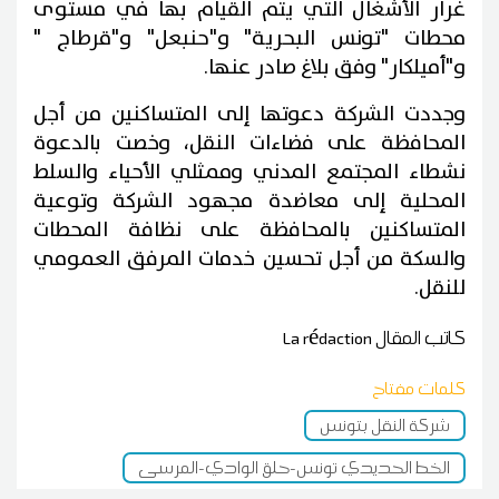
غرار الأشغال التي يتم القيام بها في مستوى
محطات "تونس البحرية" و"حنبعل" و"قرطاج "
و"أميلكار" وفق بلاغ صادر عنها.
وجددت الشركة دعوتها إلى المتساكنين من أجل
المحافظة على فضاءات النقل، وخصت بالدعوة
نشطاء المجتمع المدني وممثلي الأحياء والسلط
المحلية إلى معاضدة مجهود الشركة وتوعية
المتساكنين بالمحافظة على نظافة المحطات
والسكة من أجل تحسين خدمات المرفق العمومي
للنقل.
كاتب المقال
La rédaction
كلمات مفتاح
شركة النقل بتونس
الخط الحديدي تونس-حلق الوادي-المرسى