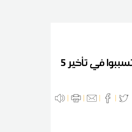
ممثل عن إدارة تونيسار: "يمكن محاكمة الركاب لأنهم تسببوا في تأخير 5