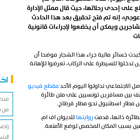
ع على إحدى رحلاتها، حيث قال ممثل الإدارة
 عوجي، إنه تم فتح تحقيق بعد هذا الحادث
شاجرين ويمكن أن يخضعوا لإجراءات قانونية
كبدت خسائر مالية جراء هذا الشجار موضحا أن
ن تدخلوا للسيطرة على الركاب، تعرضوا للإهانة
اخب
صل الاجتماعي تداولوا اليوم الأحد
مقطع فيديو
نف بين مسافرين تونسيين على متن طائرة
منظم
ن مطار اسطنبول نحو مطار قرطاج.
من ب
طائرة ذاتها، قدمت
روايتها
للديوان اف ام
ين بسبب المكان المخصص لوضع الأمتعة.
راضي
الشخ