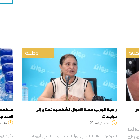
نية
وطنية
نس
راضية الجربي: مجلة الأحوال الشخصية تحتاج إلى
منظمة ال
مراجعات
المعدني
منذ
دقيقة
20
منذ
د
شار أشكال
اعتبرت رئيسة الاتحاد الوطني للمرأة التونسية، راضية الجربي، أن مجلة
حذّرت المن
ثق، يطرح