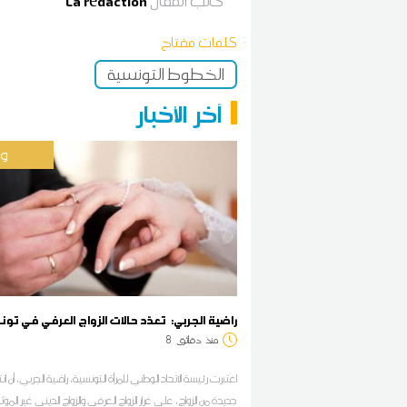
كاتب المقال
La rédaction
كلمات مفتاح
الخطوط التونسية
آخر الأخبار
وط
راضية الجربي: تعدّد حالات الزواج العرفي في تو
منذ
دقائق
8
اعتبرت رئيسة الاتحاد الوطني للمرأة التونسية، راضية الجربي، أن انت
جديدة من الزواج، على غرار الزواج العرفي والزواج الديني غير المو