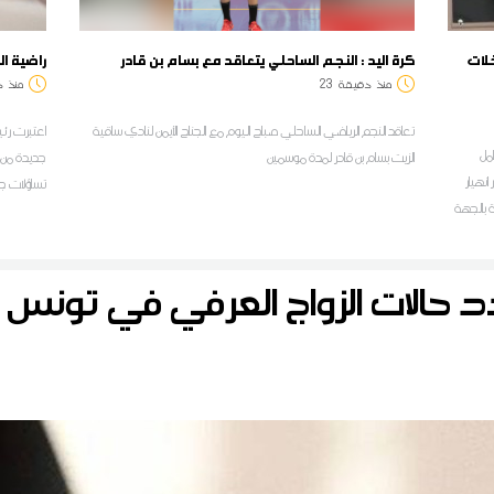
لات
كرة اليد : النجم الساحلي يتعاقد مع بسام بن قادر
راضية ال
منذ
دقيقة
23
منذ
د
تعاقد النجم الرياضي الساحلي صباح اليوم مع الجناح الأيمن لنادي ساقية
اعتبرت رئيس
مل
الزيت بسام بن قادر لمدة موسمين
جديدة من ال
انهيار
تساؤلات جد
ة بالجهة
المنظم بمج
د حالات الزواج العرفي في تونس