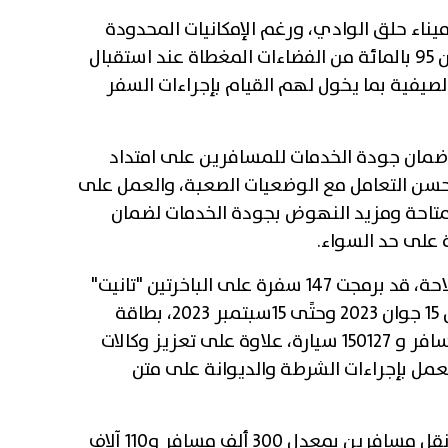
ناء حلق الوادي، ورغم الإمكانيات المحدودة
المتاحة، قد استطاع أن يوفر أكثر من 95 بالمائة من الفضاءات المغطاة عند استقبال
لصيفية بما يخول لهم القيام بإجراءات السفر
ضمان جودة الخدمات للمسافرين على امتداد
وحسن التعامل مع الوضعيات الصعبة، والعمل على
لمتاحة ومزيد النهوض بجودة الخدمات لضمان
 على حد السواء.
يشار إلى أن الشركة التونسيَة للملاحة، قد برمجت 147 سفرة على الباخرتين "تانيت"
و"قرطاج"، طيلة الفترة الممتدة من 15 جوان 2023 وحتًى 15سبتمبر 2023، بطاقة
استيعاب جملية تقدر ب 402936 مسافر و 150127 سيارة، علاوة على تعزيز وكالات
عمل بإجراءات الشرطة والديوانة على متن
وتؤمن الشركة التونسية للملاحة، نقل مسافرين بمعدل 300 ألف مسافر و110 آلاف