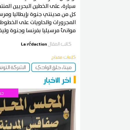
سيارة، على الخطين البحريين المنت
كل من مدينتي جنوة بإيطاليا ومرسي
المجرورات والحاويات على الخطوط ا
موانئ مرسيليا بفرنسا وجنوة وليفور
كاتب المقال
La rédaction
كلمات مفتاح
ميناء حلق الوادي
الشركة التون
آخر الأخبار
جه