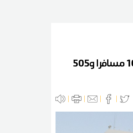
ميناء حلق الوادي: وصول الباخرة تانيت على متنها 1096 مسافرا و505