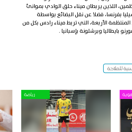
ظمين، اللذين يربطان ميناء حلق الوادي بموانئ
ليا بفرنسا، فضلا عن نقل البضائع بواسطة
لمنتظمة الأربعة، التي تربط ميناء رادس بكل من
نو بايطاليا وبرشلونة بإسبانيا .
سية للملاحة
وية
رياضة