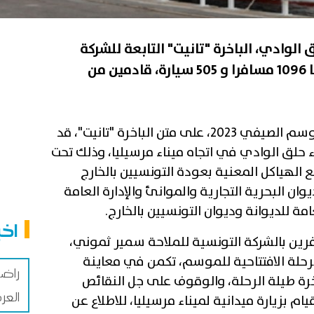
 الوادي، الباخرة "تانيت" التابعة للشركة
التونسية للملاحة، وعلى متنها 1096 مسافرا و 505 سيارة، قادمين من
وكانت الرحلة الافتتاحية الأولى للموسم الصيفي 2023، على متن الباخرة "تانيت"، قد
13 جوان 2023 من ميناء حلق الوادي في اتجاه ميناء مرسيليا، وذلك تحت
 الهياكل المعنية بعودة التونسيين بالخارج
وان البحرية التجارية والموانئ والإدارة العامة
امة للديوانة وديوان التونسيين بالخارج.
اخب
فرين بالشركة التونسية للملاحة سمير ثموني،
الرحلة الافتتاحية للموسم، تكمن في معاينة
راضي
رة طيلة الرحلة، والوقوف على جل النقائص
الع
يام بزيارة ميدانية لميناء مرسيليا، للاطلاع عن