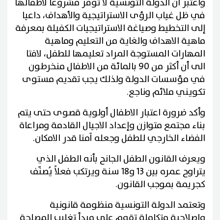
واعتبر أن الدولة التونسية لا توفر مشروعا لاطفالها
في ظل غياب الرؤى الاستراتيجية والأهداف، داعيا
إلى التخطيط وصياغة الاستراتيجيات الكفيلة بمعرفة
ماهية الاهداف والغاية من التعليم وماهية
المهارات المستوجة المراد تعليمها للطفل، لافتا
الى أن أكثر من 90 بالمائة من الاطفال منخرطون
في مؤسسات الدولة ولذلك يجب تقديم مستوى
تكويني ملائم وناجع.
وأكد ضرورة اعتبار الاطفال أولوية قصوى حتى يتم
بناء مجتمع متوازن وإعداد الاجيال القادمة ومراعاة
الفضاء الخارجي للطفل وجعله آمنا قدر الامكان.
ويعرف القانون الطفل الجانح بأنه الطفل الذي
يتراوح عمره بين 13 و18 سنة ويرتكب فعلاً يُصنّف
كجريمة بموجب القانون.
وتعتمد الدولة التونسية منظومة قانونية
وإصلاحية متكاملة تقوم على مبدأ تغليب المصلحة