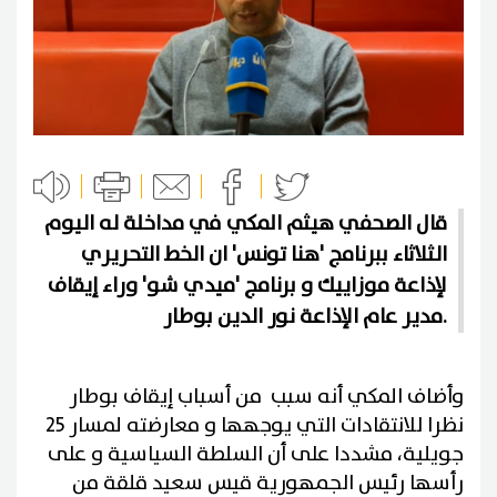
قال الصحفي هيثم المكي في مداخلة له اليوم
الثلاثاء ببرنامج 'هنا تونس' ان الخط التحريري
لإذاعة موزاييك و برنامج 'ميدي شو' وراء إيقاف
مدير عام الإذاعة نور الدين بوطار.
وأضاف المكي أنه سبب من أسباب إيقاف بوطار
نظرا للانتقادات التي يوجهها و معارضته لمسار 25
جويلية، مشددا على أن السلطة السياسية و على
رأسها رئيس الجمهورية قيس سعيد قلقة من