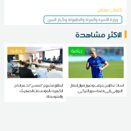
كلمات مفتاح
وزارة الأسرة والمرأة والطفولة وكبار السن
الاكثر مشاهدة
رياضة
وطنية
إتحاد تطاوين يترقب وصول أموال إنتقال
انطلاق مشروع "شمس" لدعم إنتاج
النوراني إلى أضنة سبور التركي !
الكهرباء بالمؤسسات الصغرى
والمتوسطة