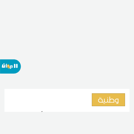
وطنية
نائبة بالبرلمان:الترفيع في أسعار
الأدوية ليس حلاً لأزمة منظومة