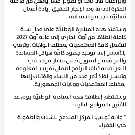
والراغبات في بعث أو تطوير مشاريعهن من مرحلة
الفكرة إلى ما بعد الإنجاز لتحقيق ريادة أعمال
نسائيّة ناجحة ومستدامة.
وستمتد هذه المبادرة الوطنيّة على مدار سنة
كاملة انطلاقا من أوت الجاري إلى غاية أوت 2027
لتشمل كافة المعتمديات بمختلف الولايات، وترمي
بالأساس إلى توحيد جهود كافّة هياكل المساندة
والمرافقة والتمويل ضمن مسار موحد في
التعريف بمختلف البرامج لضمان تقريب المعلومة
وتيسير نفاذ أكبر عدد من النساء والفتيات إليها
بمختلف المعتمديات وولايات الجمهورية.
وستنتظم إنطلاقة هذه المبادرة الوطنيّة يوم غد
الاثنين بالمواقع التالية:
* ولاية تونس: المركز المندمج للشباب والطفولة
حي الخضراء