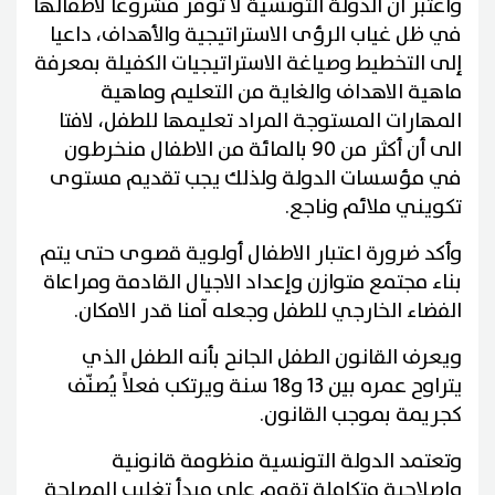
واعتبر أن الدولة التونسية لا توفر مشروعا لاطفالها
في ظل غياب الرؤى الاستراتيجية والأهداف، داعيا
إلى التخطيط وصياغة الاستراتيجيات الكفيلة بمعرفة
ماهية الاهداف والغاية من التعليم وماهية
المهارات المستوجة المراد تعليمها للطفل، لافتا
الى أن أكثر من 90 بالمائة من الاطفال منخرطون
في مؤسسات الدولة ولذلك يجب تقديم مستوى
تكويني ملائم وناجع.
وأكد ضرورة اعتبار الاطفال أولوية قصوى حتى يتم
بناء مجتمع متوازن وإعداد الاجيال القادمة ومراعاة
الفضاء الخارجي للطفل وجعله آمنا قدر الامكان.
ويعرف القانون الطفل الجانح بأنه الطفل الذي
يتراوح عمره بين 13 و18 سنة ويرتكب فعلاً يُصنّف
كجريمة بموجب القانون.
وتعتمد الدولة التونسية منظومة قانونية
وإصلاحية متكاملة تقوم على مبدأ تغليب المصلحة