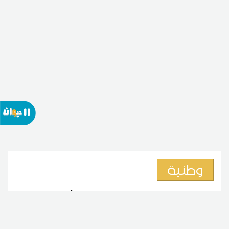
وطنية
نائبة بالبرلمان:الترفيع في أسعار
الأدوية ليس حلاً لأزمة منظومة