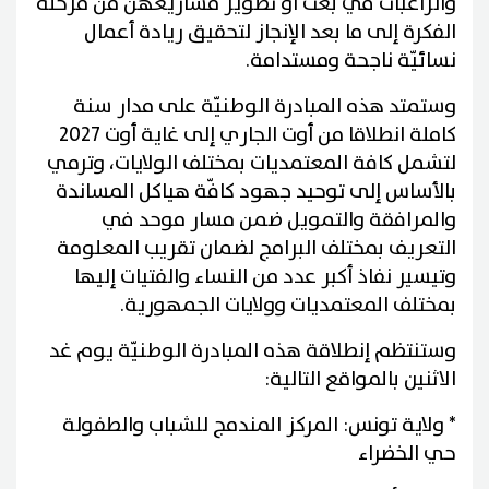
والراغبات في بعث أو تطوير مشاريعهن من مرحلة
الفكرة إلى ما بعد الإنجاز لتحقيق ريادة أعمال
نسائيّة ناجحة ومستدامة.
وستمتد هذه المبادرة الوطنيّة على مدار سنة
كاملة انطلاقا من أوت الجاري إلى غاية أوت 2027
لتشمل كافة المعتمديات بمختلف الولايات، وترمي
بالأساس إلى توحيد جهود كافّة هياكل المساندة
والمرافقة والتمويل ضمن مسار موحد في
التعريف بمختلف البرامج لضمان تقريب المعلومة
وتيسير نفاذ أكبر عدد من النساء والفتيات إليها
بمختلف المعتمديات وولايات الجمهورية.
وستنتظم إنطلاقة هذه المبادرة الوطنيّة يوم غد
الاثنين بالمواقع التالية:
* ولاية تونس: المركز المندمج للشباب والطفولة
حي الخضراء