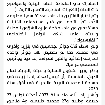
المشارك في استعادة النظم البيئية والمواضيع
ذات الصلة ( التغيرات المناخية، التصحر، التلوث...) .
وتم اختيار الفائزين بناء على عدد تقاسم المحتوى،
الذّي تمّ انتاجه، من قبل مستعملي الانترنات
مستخدمين من على صفحة وزارة الشؤون المحلية
والبيئة على شبكة التواصل الاجتماعي
"الفايسبوك".
وتم اسداء ثلاث جوائز لجمعيتين في بنزرت وأخرى
في قفصة. كما تم تخصيص ثلاث جوائز واحدة
لمدرسة إبتدائية وإثنتين لمدرسة إعدادية وجائزتين
لمصممي غرافيك.
وذكر وزير الشؤون المحلية والبيئة بالنيابة، كمال
الدوخ، بالمناسبة، بأن تونس تهدف إلى الزيادة في
مساحة المحميات البرية والبحرية في أفق سنة
2030.
وأشار إلى أنه، منذ سنة 1977، أحدثت تونس 27
حديقة وطنية و27 محمية طبيعية و4 مناطق