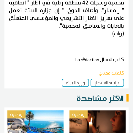
محمية وسجلت 42 منطقة رطبة في اطار " اتفاقية
" رامسار". وأضاف الدوخ، " إن وزارة البيئة تعمل
على تعزيز الاطار التشريعي والمؤسسي المتعلّق
بالغابات والمناطق المحمية".
(وات)
كاتب المقال
La rédaction
كلمات مفتاح
غراسة الأشجار
وزارة البيئة
الاكثر مشاهدة
وطنية
وطنية