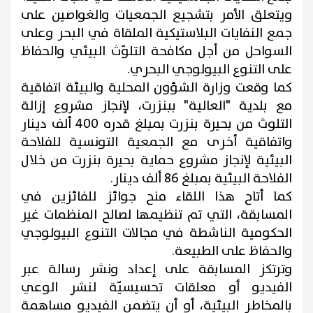
ويتعلق الأمر بتشجيع الجمعيات والغواصين على
جمع النفايات البلاستيكية الملقاة في البحر وعلى
السواحل من أجل مكافحة التلوّث البيئي والحفاظ
على التنوع البيولوجي البحري.
كما وقعت وزارة الشؤون المحلية والبيئة اتفاقية
مع بلدية "العالية" ببنزرت، لإنجاز مشروع إزالة
التلوث من بحيرة بنزرت بمبلغ قدره 400 ألف دينار
واتفاقية أخرى مع الجمعية التونسية للفلاحة
البيئية لإنجاز مشروع حماية بحيرة بنزرت من خلال
الفلاحة البيئية بمبلغ 86 ألف دينار.
كما أتاح هذا اللقاء منح جوائز للفائزين في
المسابقة، التي تم تنظيمها لصالح المنظمات غير
الحكومية الناشطة في مجالات التنوع البيولوجي
والحفاظ على الطبيعة.
وترتكز المسابقة على إعداد ونشر رسالة عبر
الفيديو أو معلقات تحسيسيّة لنشر الوعي
بالمخاطر البيئية، أو أن يتضمن الفيديو مساهمة