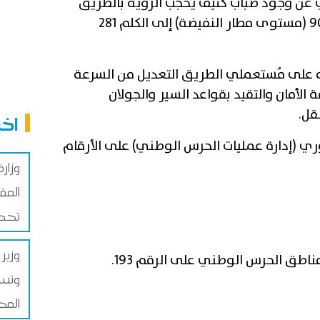
ني عن وجود ضباب كثيف يحجب الرؤية بالطريق
السيارة أ1 تونس/ قابس من الكلم 90 (مستوى مطار النفيضة) إلى الكلم 281
أنه على مُستعملي الطريق التعديل من السرعة
 الأمان والتقيد بقواعد السير والجولان
نقل
.
اخب
وري (إدارة عمليات الحرس الوطني) على الأرقام
المق
تحصل
وزير
مناطق الحرس الوطني على الرقم 193
.
وتسر
المح