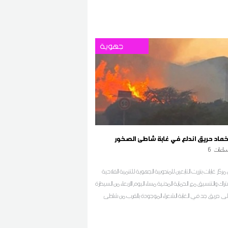
جهوية
اخماد حريق اندلع في غابة شاطئ الصخور
اعات
6
مركز غابات بنزرت التابعين للمندوبية الجهوية للتنمية الفلاحية
شتراك والتنسيق مع الحماية المدنية مساء اليوم الأربعاء من السيطرة
لى حريق جد في الغابة الشعراء الموجودة بالقرب من شاطئ
لصخور 3 والانطلاق في تبريد المنطقة حسب ما افاد به مصدر محلي
ان اف ام بالجهة