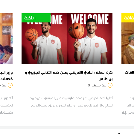
قافة
رياضة
اقات
كرة السلة : النادي الافريقي يعلن ضم الثنائي الجزيري و
وزير الب
بن طاهر
خدمات و
منذ
ساعات
9
منذ
س
وزيرة الشؤون الثّقافية أمينة الصرارفي، اليوم الأربعاء 05 أوت
أعلن النادي الافريقي عبر صفحته الرسمية على الفايسبوك عن ضمه
أكد وزير ال
د الله
للثنائي بلال الجزيري و مرتضى بن طاهر لتعزيز فرع كرة السلة للفريق
المؤسسة لل
ك في إطار
وتطبيق الق
 عمان
في التلوث