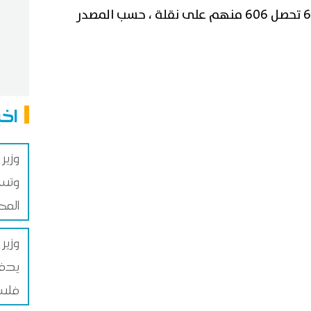
وبلغ عدد المترشحين المقبولين 663 تحصل 606 منهم على نقلة ، حسب المصدر
اخب
وزير
وتسر
المح
وزير
يدفع
فلس