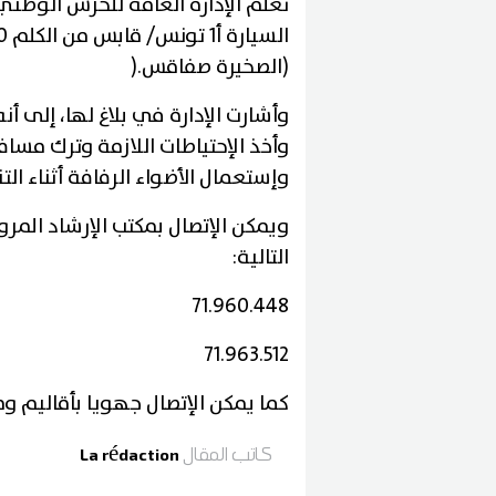
تُعلم الإدارة العامة للحرس الوط
(الصخيرة صفاقس
).
وأشارت الإدارة في بلاغ لها، إلى 
وأخذ الإحتياطات اللازمة وترك مسافة
وإستعمال الأضواء الرفافة أثناء الت
ويمكن الإتصال بمكتب الإرشاد المر
التالية
:
71.960.448
71.963.512
كما يمكن الإتصال جهويا بأقاليم و
كاتب المقال
La rédaction