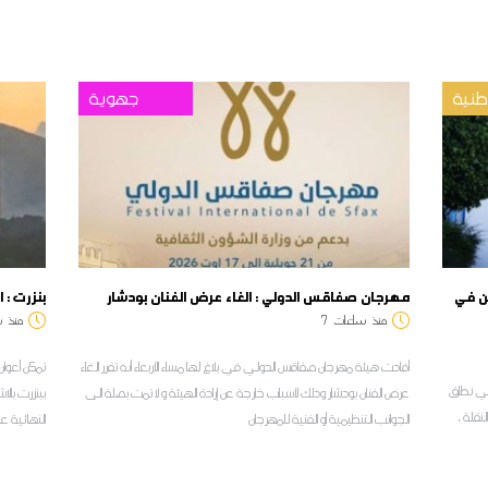
نية
جهوية
بولين في
مهرجان صفاقس الدولي : الغاء عرض الفنان بودشار
بنزرت : 
منذ
ساعات
7
منذ
س
أفادت هيئة مهرجان صفاقس الدولي في بلاغ لها مساء الأربعاء أنه تقرر الغاء
تمكن أعوان 
ل في نطاق
عرض الفنان بودشار وذلك لأسباب خارجة عن إرادة الهيئة و لا تمت بصلة الى
ببنزرت بالا
م الابتدائي لسنة 2026 على النقلة ،
الجوانب التنظيمية أو الفنية للمهرجان
النهائية ع
ا
لمراسل ديو