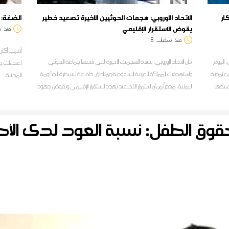
كار
الاتحاد الأوروبي: هجمات الحوثيين الأخيرة تصعيد خطير
الضفة: إصابة أكثر 
يقوض الاستقرار الإقليمي
منذ
س
منذ
ساعات
8
، اليوم
أدان الاتحاد الأوروبي، بشدة الهجمات الأخيرة التي شنتها جماعة الحوثي
ية بمعتمدية
واستهدفت المملكة العربية السعودية ومناطق خاضعة لسيطرة الحكومة
المحتلة
نها 5928 قارورة تم ضبطها
اليمنية، محذراً من أن استمرار التصعيد يهدد الاستقرار الإقليمي ويقوض جهود
ة سهام
التوصل إلى تسوية سياسية في اليمن
وق الطفل: نسبة العود لدى الأطف