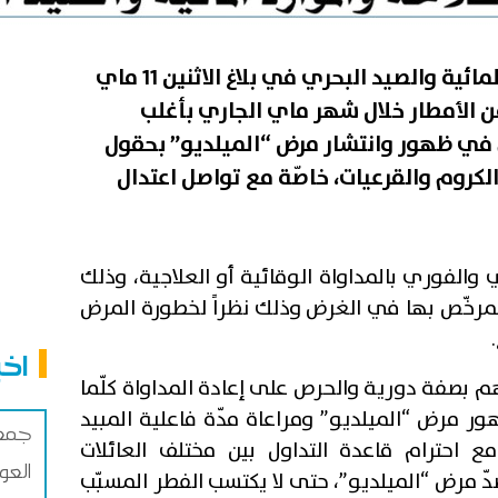
أعلنت وزارة الفلاحة والموارد المائية والصيد البحري في بلاغ الاثنين 11 ماي
من الأمطار خلال شهر ماي الجاري بأغلب
م في ظهور وانتشار مرض “الميلديو” بحقول
كروم والقرعيات، خاصّة مع تواصل اعتدال
لي والفوري بالمداواة الوقائية أو العلاجية، وذلك
لمرخّص بها في الغرض وذلك نظراً لخطورة المرض
اخب
م بصفة دورية والحرص على إعادة المداواة كلّما
ور مرض “الميلديو” ومراعاة مدّة فاعلية المبيد
جمعي
ع احترام قاعدة التداول بين مختلف العائلات
العو
ضدّ مرض “الميلديو”، حتى لا يكتسب الفطر المسبّب