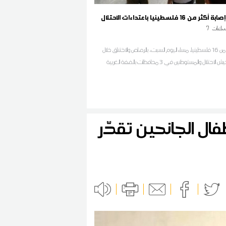
من 16 فلسطينيا باعتداءات الاحتلال
اعات
7
أصيب أكثر من 16 فلسطينيا، مساء اليوم السبت، بالرصاص والاختناق خلال
اعتداءات جيش الاحتلال والمستوطنين في 3 محافظات بالضفة الغربية
ال الجانحين تقدّر