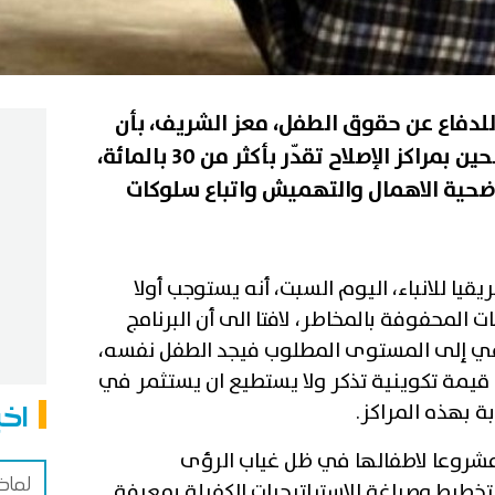
للدفاع عن حقوق الطفل، معز الشريف، بأن
نسبة العود لدى الأطفال الجانحين بمراكز الإصلاح تقدّر بأكثر من 30 بالمائة،
 ضحية الاهمال والتهميش واتباع سلوكات
يا للانباء، اليوم السبت، أنه يستوجب أولا
 المحفوفة بالمخاطر، لافتا الى أن البرنامج
يرتقي إلى المستوى المطلوب فيجد الطفل نفسه،
 قيمة تكوينية تذكر ولا يستطيع ان يستثمر في
اخب
ة بهذه المراكز.
ر مشروعا لاطفالها في ظل غياب الرؤى
لماذ
التخطيط وصياغة الاستراتيجيات الكفيلة بمعرفة