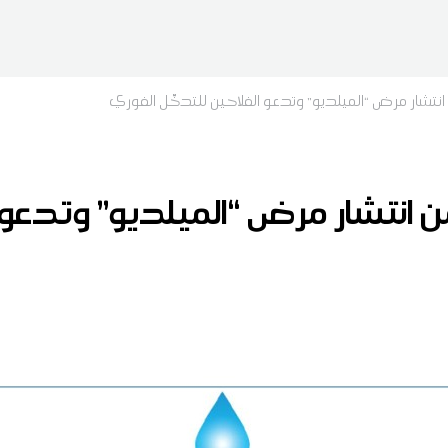
من انتشار مرض “الميلديو” وتدعو الفلاحين للتدخّل الفوري
 من انتشار مرض “الميلديو” وتدعو 