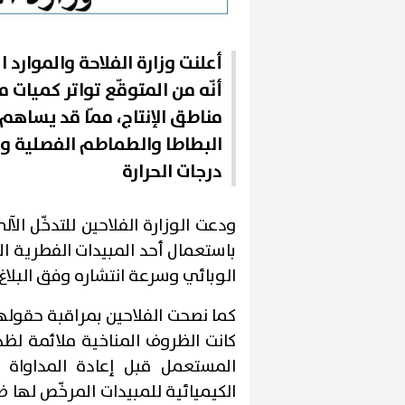
أنّه من المتوقّع تواتر كميات 
مناطق الإنتاج، ممّا قد يساه
البطاطا والطماطم الفصلية وال
درجات الحرارة
ودعت الوزارة الفلاحين للتدخّل الآ
باستعمال أحد المبيدات الفطرية ا
الوبائي وسرعة انتشاره وفق البلاغ.
كما نصحت الفلاحين بمراقبة حقوله
كانت الظروف المناخية ملائمة لظه
المستعمل قبل إعادة المداواة م
الكيميائية للمبيدات المرخّص لها 