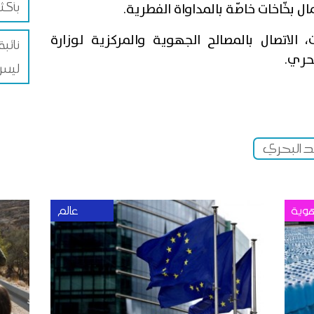
بأكثر من 
ال بخّاخات خاصّة بالمداواة الفطرية.
، الاتصال بالمصالح الجهوية والمركزية لوزارة
نائبة
بحري.
ليس 
صيد البحري
وية
عالم