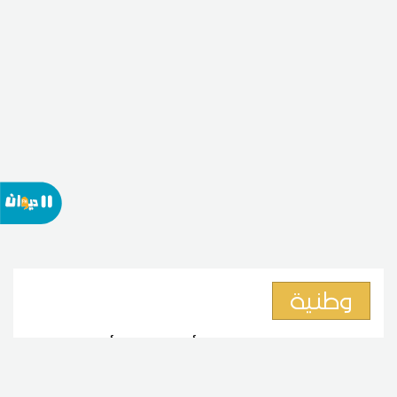
وطنية
تزامنا مع عيد المرأة: إطلاق أول
منصة إلكترونية لرصد وتوثيق