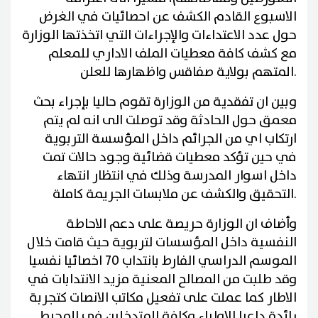
الاسبوع القادم الكشف عن احصائيات في الغرض
حول عدد الاعتداءات والإجراءات التي اتخذتها الوزارة
مع كشف كافة معطيات الملف الاداري للمعلم
.
المتهم بولاية صفاقس واظهارها للعلن
وبين ان تفقدية من الوزارة تقوم حاليا بإجراء بحث
معمق حول الحادثة وقد توصلت الى انه لم يتم
ارتكاب اي من الجرائم داخل المؤسسة التربوية
في حين تؤكد معطيات قضائية وجود حالات تمت
داخل اسوار المدرسة وذلك في انتظار انتهاء
.
التحقيق والكشف عن ملابسات الجريمة كاملة
وأضاف ان الوزارة حريصة على دعم الاحاطة
النفسية داخل المؤسسات لتربوية حيث قامت خلال
الموسم الدراسي الفارط بانتداب 70 اخصائيا نفسيا
وقد طلبت من المصالح المعنية مزيد الانتدابات في
الاطار كما عملت على تفعيل مكاتب الانصات كتجربة
رائدة داعيا الاولياء وكافة المتدخلين في المحيط