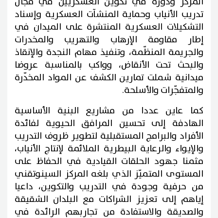
المركز ودوره في تكوين العسكريين في مجال
تدريب الأنياب وحماية المنشآت العسكرية وإسناد
التشكيلات العسكرية المنتشرة على الميدان في
إطار مقاومة الإرهاب والتهريب والمخدرات
والجريمة المنظّمة، وتنفيذ مهام النجدة والإنقاذ
والبحث تحت الأنقاض، وواكب بالمناسبة عروضا
ميدانية شملت تمارين الكشف عن المواد المخدّرة
والمتفجّرات والأسلحة.
كما عاين عددا من مشاريع البنية الأساسية
الهادفة إلى تحسين المرافق الحيوية لفائدة
الأفراد والبرامج المستقبلية لتطوير ظروف التدريب
والإيواء والرعاية البيطرية الملائمة لإنتاج الأنياب،
مثمنا جهود الحلقات القيادية في الحفاظ على
المستوى المتميّز الذي بلغه المركز السينوتقني
من حرفية وجودة في التدريب والتكوين، داعيا
إياهم إلى تعزيز الشراكات مع البلدان الشقيقة
والصديقة والاستفادة من تجاربهم الرائدة في