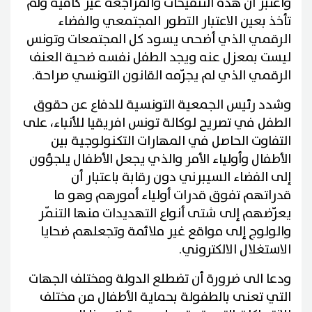
واعتبر أن هذه التنقيحات والمراجعة غير كافية ولم
تأخذ بعين الاعتبار التطور المجتمعي والفضاء
الرقمي الذي أضحى يسود كل المجتمعات وتونس
ليست بمعزل عنه ويجد الطفل نفسه ضحية العنف
الرقمي الذي لم يجرّمه القانون التونسي صراحة.
وشدد رئيس الجمعية التونسية للدفاع عن حقوق
الطفل في تصريح لوكالة تونس افريقيا للأنباء، على
التفاوت الحاصل في المهارات التكنولوجية بين
الأطفال وأولياء الأمر والذي يجعل الأطفال يلجؤون
إلى الفضاء السيبرني دون رقابة باعتبار أن
قدراتهم تفوق قدرات أولياء أمورهم وهو ما
يعرّضهم إلى شتى أنواع التهديدات منها التنمّر
والولوج إلى مواقع غير ملائمة وتجعلهم ضحايا
الاستغلال الالكتروني.
ودعا الى ضرورة أن تضطلع الدولة ومختلف الجهات
التي تعنى بالطفولة بحماية الأطفال من مختلف