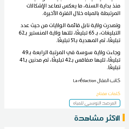
منذ بداية السنة، ما يعكس تصاعد الإشكالات
المرتبطة بالمياه خلال الفترة الأخيرة.
وتصدرت ولاية نابل قائمة الولايات من حيث عدد
التبليغات، بـ 65 تبليغًا، تلتها ولاية المنستير بـ62
تبليغًا، ثم المهدية بـ51 تبليغًا.
وجاءت ولاية سوسة في المرتبة الرابعة بـ49
تبليغًا، تليها صفاقس بـ42 تبليغًا، ثم مدنين بـ41
تبليغًا.
كاتب المقال
La rédaction
كلمات مفتاح
المرصد التونسي للمياه
الاكثر مشاهدة