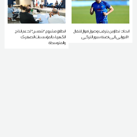
إتحاد تطاوين يترقب وصول أموال إنتقال
انطلاق مشروع "شمس" لدعم إنتاج
النوراني إلى أضنة سبور التركي !
الكهرباء بالمؤسسات الصغرى
والمتوسطة