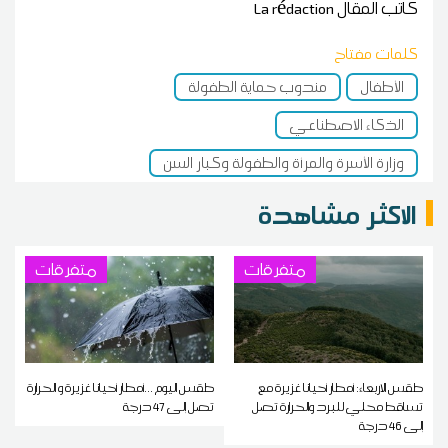
كاتب المقال
La rédaction
كلمات مفتاح
الأطفال
مندوب حماية الطفولة
الذكاء الاصطناعي
وزارة الأسرة والمرأة والطفولة وكبار السن
الاكثر مشاهدة
متفرقات
متفرقات
طقس الاربعاء: أمطار أحيانا غزيرة مع
طقس اليوم ...أمطار أحيانا غزيرة و الحرارة
تساقط محلي للبرد والحرارة تصل
تصل إلى 47 درجة
إلى 46 درجة