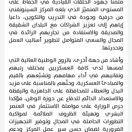
مثمنا جهود الحلقات القيادية في الحفاظ على
المستوى المتميّز الذي بلغه المركز السينوتقني
من حرفية وجودة في التدريب والتكوين، داعيا
إياهم إلى تعزيز الشراكات مع البلدان الشقيقة
والصديقة والاستفادة من تجاربهم الرائدة في
المجال والسعي المتواصل لتطوير أساليب العمل
وتحديثها.
وأشاد من جهة أخرى، بالروح الوطنية العالية التي
لمسها لدى كافة العسكريين بمختلف رتبهم
وتفانيهم في أداء مهامهم وتشبّعهم بالقيم
والمبادئ العسكرية، وحثّهم بالمناسبة على مزيد
البذل والعطاء للمحافظة على الجاهزية واليقظة
والاستعداد الدائم للدفاع عن حوزة الوطن، مؤكدا
حرص الوزارة على مواصلة الاستثمار في العنصر
البشري وتهيئة الظروف الملائمة لمواكبة
التطورات الحاصلة في المجال وتوفير التجهيزات
الضرورية لضمان حسن سير عمل المركز ودعم