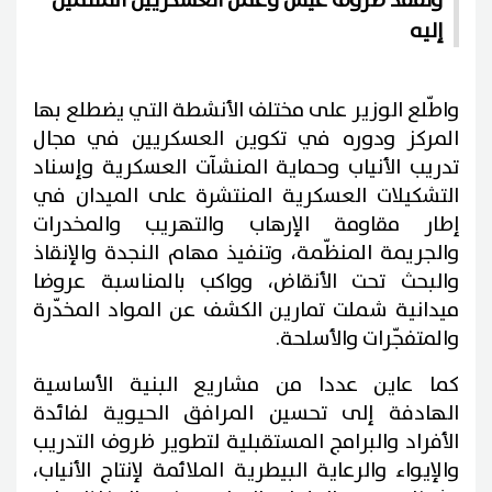
وتفقّد ظروف عيش وعمل العسكريين المنتمين
إليه
واطّلع الوزير على مختلف الأنشطة التي يضطلع بها
المركز ودوره في تكوين العسكريين في مجال
تدريب الأنياب وحماية المنشآت العسكرية وإسناد
التشكيلات العسكرية المنتشرة على الميدان في
إطار مقاومة الإرهاب والتهريب والمخدرات
والجريمة المنظّمة، وتنفيذ مهام النجدة والإنقاذ
والبحث تحت الأنقاض، وواكب بالمناسبة عروضا
ميدانية شملت تمارين الكشف عن المواد المخدّرة
والمتفجّرات والأسلحة.
كما عاين عددا من مشاريع البنية الأساسية
الهادفة إلى تحسين المرافق الحيوية لفائدة
الأفراد والبرامج المستقبلية لتطوير ظروف التدريب
والإيواء والرعاية البيطرية الملائمة لإنتاج الأنياب،