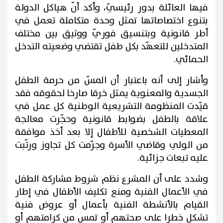
فيها العائلة بدور رئيسيّ، وأكد أنّ هياكل الدولة
بتنوع اختصاصاتها تمثل وحدة متكاملة تعمل في
أطر قانونية وبتنسيق فوريّ ووثيق بين مختلف
المتدخلين للتعهّد بكل طفل تقتضي وضعيته التدخل
الحمائي.
وأشار إلى أنه باعتبار أن المسّ من حرمة الطفل
الجسدية والمعنوية يمثل خرقا صارخا لحقوقه فقد
قيّدت المنظومة التشريعية الوطنية كل عمل في
علاقة بالطفل بضوابط قانونية وحجّرت معالجة
المعطيات الشخصية للأطفال إلا بعد أخذ موافقة
من الولي وقاضي الأسرة وجرّمت كل تجاوز ورتّبت
عليه تبعات جزائية.
وشدد على أن المشرع نظم شروط مشاركة الطفل
في الأعمال الفنية ومنع تكليف الأطفال في إطار
القيام بالأنشطة الفنية بأعمال أو عروض فنية
تشكل خطرا على صحتهم أو تمس من كرامتهم أو