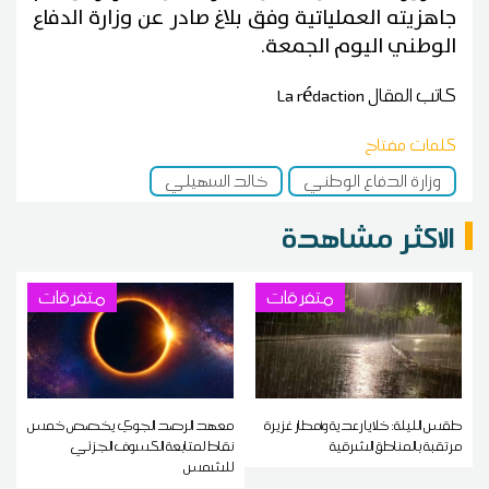
جاهزيته العملياتية وفق بلاغ صادر عن وزارة الدفاع
الوطني اليوم الجمعة.
كاتب المقال
La rédaction
كلمات مفتاح
وزارة الدفاع الوطني
خالد السهيلي
الاكثر مشاهدة
متفرقات
متفرقات
طقس الليلة: خلايا رعدية وأمطار غزيرة
معهد الرصد الجوي يخصص خمس
مرتقبة بالمناطق الشرقية
نقاط لمتابعة الكسوف الجزئي
للشمس