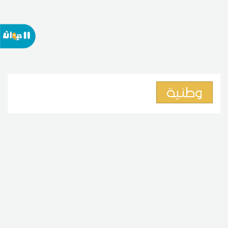
وطنية
وزير الشؤون الاجتماعية : التونسيون
بالخارج ثروة وطنية
06
20:09 2026 أوت