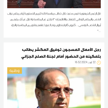
قال الرئيس الجمهورية قيس سعيد خلال خطاب بمناسبة ادائه لليمين الدستورية أمام مجلس نواب
الشعب والمجلس الوطني للجهات والأقاليم إنه ''لا تراجع عن المحاسبة ولا تنازل عن أي مليم من
أموال الشعب التونسي... كثيرون كانوا ينتظرون يوم العبور لعلهم يفلتون من المحاسبة والجزاء
...''
رجل الأعمال المسجون توفيق المكشر يطالب
بتمكينه من الحضور أمام لجنة الصلح الجزائي
22
16:52 2024 أوت
وطنية