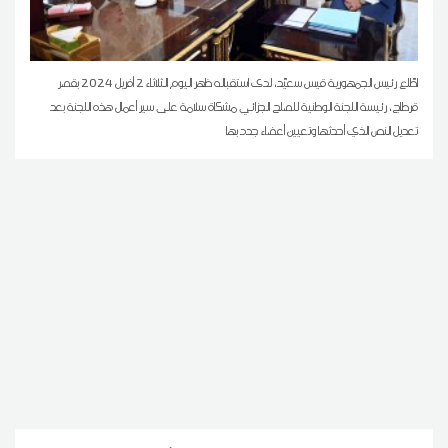
اطّلع رئيس الجمهورية قيس سعيّد، لدى استقباله ظهر اليوم الثلاثاء 2 أفريل 2024 بقصر
قرطاج، رئيسة اللجنة الوطنية للصلح الجزائي مشكاة سلامة على سير أعمال هذه اللجنة بعد
تعديل النص الذي أحدثها وتعيين أعضاء جدد بها