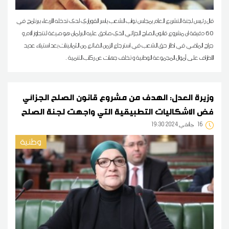
قال رئيس لجنة التشريع العام بمجلس نواب الشعب ياسر القوراري لدى تدخله الأربعاء ببرنامج في
60 دقيقة ان مشروع قانون الصلح الجزائي الذي صادق عليه البرلمان هو صيغة لنتجاوز آلام و
جراح الماضي في اطار حق الشعب في استرجاع الزمن الضائع من الثمانينات بعد استيلاء عديد
الأطراف على أموال المجموعة الوطنية و تخلف جهات عن ركاب التنمية .
وزيرة العدل: الهدف من مشروع قانون الصلح الجزائي
فض الاشكاليات التطبيقية التي واجهت لجنة الصلح
16
19:30 2024 جانفي
وطنية