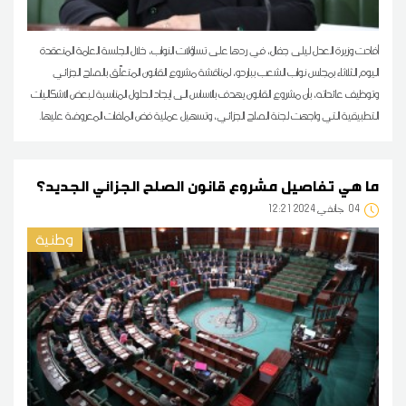
أفادت وزيرة العدل ليلى جفال، في ردها على تساؤلات النواب، خلال الجلسة العامة المنعقدة
اليوم الثلاثاء بمجلس نواب الشعب بباردو، لمناقشة مشروع القانون المتعلّق بالصلح الجزائي
وتوظيف عائداته، بأن مشروع القانون يهدف بالاساس الى ايجاد الحلول المناسبة لبعض الاشكاليات
التطبيقية التي واجهت لجنة الصلح الجزائي، وتسهيل عملية فض الملفات المعروضة عليها.
ما هي تفاصيل مشروع قانون الصلح الجزائي الجديد؟
04
12:21 2024 جانفي
وطنية