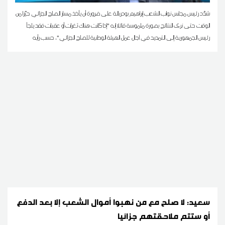
شدّد رئيس مجلس نواب الشعب إبراهيم بودربالة على ضرورة أن يأخذ مسار الصلح الجزائي حيّزا من
الوقت حتى نرى النتائج بصورة ملموسة قائلا إنه "إذا كانت هناك ثغرات أو عقبات فقد يلجأ
رئيس الجمهورية إلى التمديد في آجال عمل الهيئة الوطنية للصلح الجزائي"، حسب رأيه
سعيد: لا صلح مع من نهبوا أموال الشعب إلا بعد الدفع
أو ستتم ملاحقتهم جزائيا