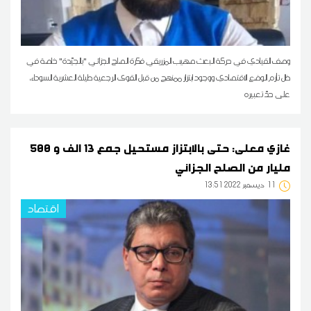
وصف القيادي في حركة البعث صهيب المزريقي فكرة الصلح الجزائي "بالجيّدة" خاصة في
ظل تأزم الوضع الاقتصادي ووجود ابتزاز ممنهج من قبل القوى الرجعية طيلة العشرية السوداء،
على حدّ تعبيره
غازي معلى: حتى بالابتزاز مستحيل جمع 13 الف و 500
مليار من الصلح الجزائي
11
13:51 2022 ديسمبر
اقتصاد