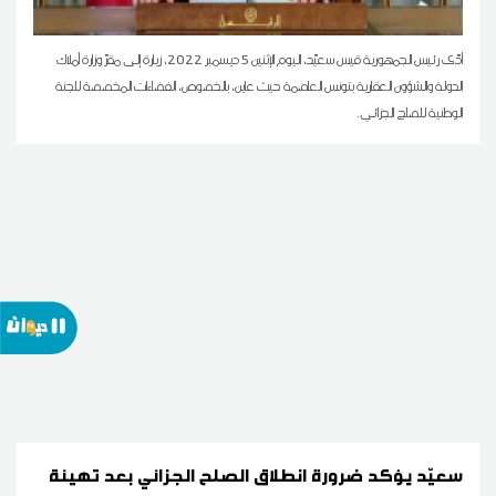
أدّى رئيس الجمهورية قيس سعيّد، اليوم الإثنين 5 ديسمبر 2022، زيارة إلى مقرّ وزارة أملاك
الدولة والشؤون العقارية بتونس العاصمة حيث عاين، بالخصوص، الفضاءات المخصصة للجنة
الوطنية للصلح الجزائي.
سعيّد يؤكد ضرورة انطلاق الصلح الجزائي بعد تهيئة