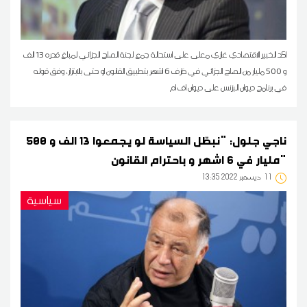
اكد الخبير الاقتصادي غازي معلى على استحالة جمع لجنة الصلح الجزائي لمبلغ قدره 13 الف
و 500 مليار من الصلح الجزائي في ظرف 6 اشهر بتطبيق القانون او حتى بالابتزاز، وفق قوله
في برنامج ديوان البزنس على ديوان اف ام
ناجي جلول: "نبطّل السياسة لو يجمعوا 13 الف و 500
مليار في 6 اشهر و باحترام القانون"
11
13:35 2022 ديسمبر
سياسية