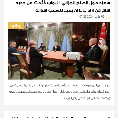
سعيّد حول الصلح الجزائي: الأبواب فُتّحت من جديد
أمام من أراد جادا أن يعيد للشعب أمواله
09
07:26 2024 مارس
وطنية
أشرف رئيس الجمهورية قيس سعيّد، عصر أمس الجمعة بقصر قرطاج، على اجتماع ضم كلا من
رئيس الحكومة أحمد الحشاني ووزيرة العدل ليلى جفال ووزيرة المالية سهام البوغديري نمصية
ومحافظ البنك المركزي فتحي زهير النوري