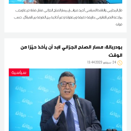
قال المحامي والناشط السياسي أحمد صواب إن مسار الصلح الجزائي فشل فشلا ذريعا ويجب
مراجعة النص القانوني بطريقة دقيقة ومعقولة وغير أحادية مع التفرقة بين الهياكل، حسب
قوله
بودربالة: مسار الصلح الجزائي لابد أن يأخذ حيّزا من
الوقت
24
13:44 2023 سبتمبر
سياسية