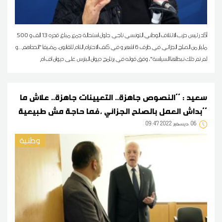
أكد رئيس حزب الائتلاف الوطني التونسي ناجي جلول استحالة جمع مبلغ قدره 13 الف و 500
مليار من الصلح الجزائي في ظرف 6 اشهر و في كنف الاحترام التام للقانون، مضيفا "اتحداهم...و
لم تم ذلك نبطلها السياسة"، وفق قوله في برنامج ديوان البنزس على ديوان اف ام
سعيد : ''النصوص جاهزة.. التعيينات جاهزة.. علاش ما
بداش العمل بالصلح الجزائي ،فما حاجة مش طبيعية''
06
09:47 2022 ديسمبر
وطنية