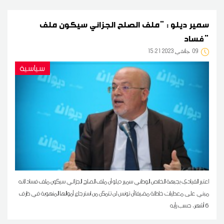
سمير ديلو : "ملف الصلح الجزائي سيكون ملف
فساد"
09
15:21 2023 جانفي
سياسية
اعتبر القيادي بجبهة الخلاص الوطني سمير ديلو أن ملف الصلح الجزائي سيكون ملف فساد لأنه
مبني على معطيات خاطئة مضيفا أن تونس لن تتمكن من استرجاع أموالها المنهوبة في ظرف
6 أشهر، حسب رأيه