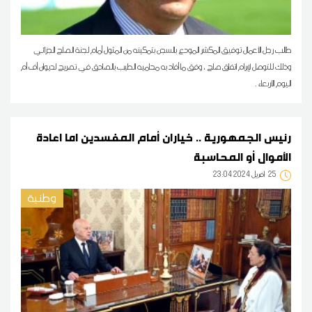
طالب رجل الأعمال توفيق المكشر المودع بالسجن بتمكينه من المثول أمام لجنة الصلح الجزائي
وذلك للتوصل لإبرام اتفاق صلح ، وفق ما أفاد به محاميه الطيب بالصادق في تصريح لديوان أف أم
اليوم الأربعاء .
رئيس الجمهورية .. خياران أمام المفسدين اما اعادة
الأموال أو المحاسبة
25
23:04 2024 أفريل
وطنية