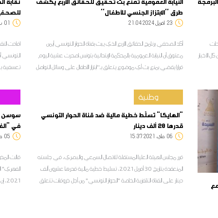
البرمجة
النيابة العمومية تمنع بث تحقيق للحقائق الأربع يكشف
نقابة ال
طرق ''الابتزاز الجنسي للأطفال''
للصحفيي
23
21:04 2024 أفريل
01
:02
حات
أكد الصحفي برنامج الحقائق الأربع الذي يبث بقناة الحوار التونسي أيمن
افادت النقا
ل الأخبار
معتوق أن النيابة العمومية بالمحكمة الإبتدائية بتونس اصدرت عشية اليوم
التونسي أ
قرارا يقضي بمنع بث أي موضوع يتعلق بـ''ابتزاز الأطفال على وسائل التواصل
تعسفية بع
الإجتماعي''
حقوقهم الم
عمدت القنا
وطنية
تهديدها بال
"الهايكا" تسلّط خطية مالية ضد قناة الحوار التونسي
سوسن ال
قدرها 20 ألف دينار
في "الف
06
15:37 2021 ماي
05
1:44
قرر مجلس الهيئة العليا المستقلة للاتصال السمعي والبصري، في جلسته
قالت المخ
المنعقدة بتاريخ 30 أفريل 2021، تسليط خطية مالية قدرها عشرون ألف
دينار على القناة التلفزية الخاصة "الحوار التونسي" من أجل خروقات تتعلق
2021
مع
بعدم احترام القواعد السلوكية للإشهار.
ظافر العاب
المسلسل، ل