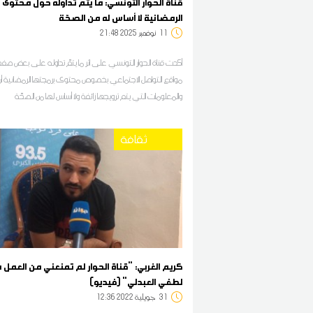
قناة الحوار التونسي: ما يتمّ تداوله حول محتوى 
الرمضانية لا أساس له من الصحّة
11
21:48 2025 نوفمبر
أكدت قناة الحوار التونسي على اثر ما يتمّ تداوله على بعض صف
مواقع التواصل الاجتماعي بخصوص محتوى برمجتها الرمضانية أن ك
والمعلومات التي يتم ترويجها زائفة ولا أساس لها من الصحّة
ثقافة
كريم الغربي: "قناة الحوار لم تمنعني من العمل 
لطفي العبدلي" (فيديو)
31
12:36 2022 جويلية