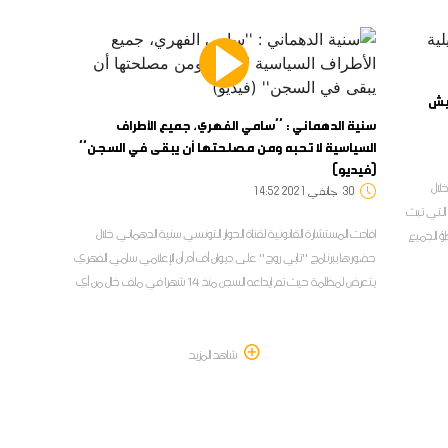
هيش
سنية الدهماني : ''سامي الفهري، جميع الأطراف
السياسية لا تحبه ومن مصلحتها أن يبقى في السجن''
(فيديو)
لال
30
14:52 2021 جانفي
 التي تبث
افادت المستشارة القانونية لقناة الحوار التونسي سنية الدهماني خلال
ؤ الجميع
حضورها ببرنامج ''تابي روج'' على ديوان أف أم أن الإعلامي سامي الفهري
يتعرض لمظلمة حيث تم ايداعه السجن منذ 14 شهرا في ملف خال من أي
شيء يدينه وفق قولها
شاهد المزيد