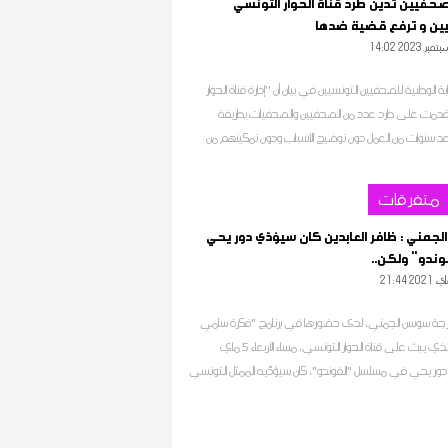
صحفيين تدين طرد قناة الحوار التونسي
ن و ترفع قضية ضدها
14 2023 سبتمبر
بة الوطنية للصحفيين التونسيين في بيان أن ''إدارة قناة الحوار
قدمت على طرد عدد من الصحفيين والصحفيات بطريقة
د سنوات من العمل دون توضيح الأسباب ودون تمكينهم من
ادية والمعنوية مع اعتماد سياسة تمييزية ضد المرأة، حيث
ة إلى طرد صحفية مباشرة بعد عطلة الأمومة وهرسلتها بعد
متفرقات
طرد منذ بداية حملها''
جمني : ظافر العابدين كان سيؤدّي دور يحي
وندو" ولكن..
2 2021 ماي
رجة سوسن الجمني، لدى حضورها في برنامج "فكرة سامي
الفهري" الذي يبث على قناة الحوار التونسي، مساء الأربعاء 5 ماي
، إن دور يحي في مسلسل "الفوندو"، كان سيؤدّيه الممثل التونسي
دين، موضحة أنها اقترحت عليه ذلك فأعجبه الدور وفكرة
كنه اعتذر عن ذلك لأنه كانت له التزامات وفق تعبيرها.