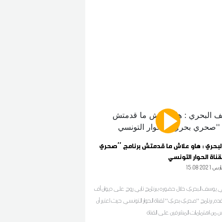
بحري : هاو علاش ما قدمتش برنامج ''صحري
قناة الحوار التونسي
15 2021 مارس
مي يوسف البحري خلال حضوره ببرنامج تابي روج على ديوان أف
يقدم برنامج ''صحري بحري'' لقناة الحوار التونسي حيث اعتبر أن
يس من اهتمامات المشرفين على القناة