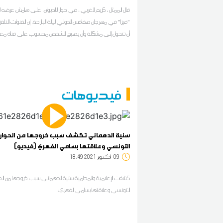
قال الممثل ، كريم الغربي ، في حوار للديوان، على هامش عرضه
"فيزا" في مهرجان صفاقس الدولي ليلة البارحة، إن القنوات التلفز
أن تتحول إلى مشكلة وأن يصبح الشخص محسوب على قناة معين
يعمل مع أي ممثل، يأتي ذلك في تعليقه على العمل الذي جم
بالممثل لطفي العبدلي من خلال فيلم "سبّق الخير".
فيديوهات
سنية الدهماني تكشف سبب خروجها من الحوار
التونسي وعلاقتها بسامي الفهري (فيديو)
09
18:49 2021 أكتوبر
كشفت الإعلامية والمحامية سنية الدهماني سبب خروجها من الحو
التونسي وعلاقتها بسامي الفهري