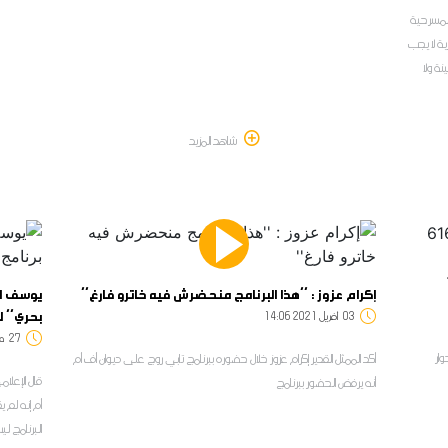
 لمسرحية
ية لا يجب
ة ولا
عه
شاهد المزيد
إكرام عزوز : ''هذا البرنامج منحضرش فيه خاترو فارغ''
يوسف ال
بحري'' ل
03
14:06 2021 أفريل
27
:08
ار
أكد الممثل القدير إكرام عزوز خلال حضوره ببرنامج تابي روج على ديوان أف أم
قال الإعلا
أنه يرفض الحضور ببرنامج
أم إنه لم 
البرنامج ل