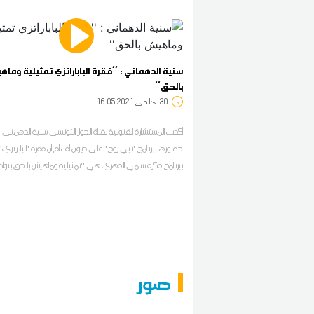
سنية الدهماني : ''فقرة الباباراتزي تمثيلية وما
بالحق''
30
16:05 2021 جانفي
أكدت المستشارة القانونية لقناة الحوار التونسي سنية الدهماني خ
حضورها ببرنامج 'تابي روج' على ديوان أف أم أن فقرة 'الباباراتزي'
ببرنامج فكرة سامي الفهري هي ''تمثيلية وماهيش بالحق بتواط
والناس الكل يخرجو فرحانين'' وفق تعبيرها
صور