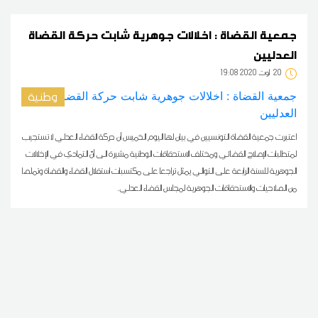
جمعية القضاة : اخلالات جوهرية شابت حركة القضاة
العدليين
20
19:08 2020 أوت
وطنية
اعتبرت جمعية القضاة التونسيين في بيان لها اليوم الخميس أن حركة القضاء العدلي لا تستجيب
لمتطلبات الإصلاح القضائي ومختلف الاستحقاقات الوطنية مشيرة الى أنّ التمادي في الإخلالات
الجوهرية للسنة الرابعة على التوالي يمثل تراجعا على مكتسبات استقلال القضاء والقضاة وتملصا
من الصلاحيات والاستحقاقات الجوهرية لمجلس القضاء العدلي.