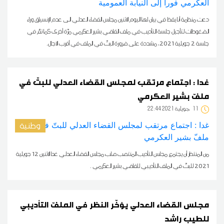
دعت منظمة أنا يقظ في بيان لها اليوم الاثنين مجلس القضاء العدلي الى عدم الإنسياق وراء
الضغوطات لتأجيل جلسة التأديب في ملف القاضي بشير العكرمي مرّة أخرى كما تمّ في
جلسة 2 جويلية 2021، مشددة على ضرورة البتّ في الملف في أقرب الآجال.
غدا : اجتماع مرتقب لمجلس القضاء العدلي للبتّ في
ملفّ بشير العكرمي
11
22:44 2021 جويلية
وطنية
من المنتظر أن يجتمع مجلس التأديب المنتصب صلب مجلس القضاء العدلي غدا الاثنين 12 جويلية
2021 للبتّ في الملف التأديبي للقاضي بشير العكرمي .
مجلس القضاء العدلي يؤخّر النظر في الملفّ التأديبي
للطيب راشد