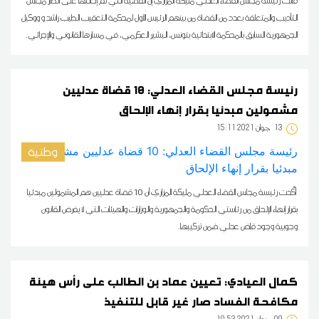
قالت رئيسه مجلس القضاء العدلي مليكة المزاري إنّ القضية التي تم إحالتها على أنظار مجلس
التأديب والمتعلقة بعدد من القضاة من بينهم الرئيس الأول لمحكمة التعقيب الطيب راشد و ووكيل
الجمهورية السابق بالمحكمة الابتدائية بتونس، البشير العكرمي، في مسارها القانوني والإجرائي.
رئيسة مجلس القضاء العدلي: 10 قضاة عدليين
مشمولين مبدئيا بقرار إنهاء الإلحاق
13
15:11 2021 جوان
وطنية
أكّدت رئيسة مجلس القضاء العدلي مليكة المزاري أن 10 قضاة عدليين هم المشمولين مبدئيا
بقرار إنهاء الإلحاق من رئاستي الحكومة والجمهورية والوزارات والهيئات التي لا يفرض القانون
وجوبية وجود قاض عدلي ضمن تركيبها.
كمال العيادي: تعيين عماد بن الطالب على رأس هيئة
مكافحة الفساد صار غير قابل للتنفيذ