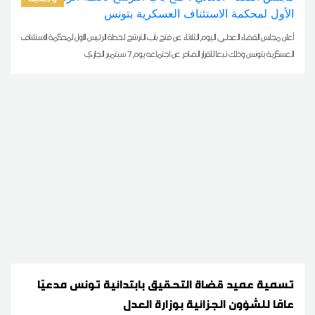
أعلن مجلس القضاء العدلي اليوم الثلاثاء عن فتح باب الترشح لخطة الرئيس الأول لمحكمة الاستئناف
العسكرية بتونس وذلك تبعا للقرار الصادر عن اجتماعه يوم 7 سبتمبر الجاري
تسمية عميد قضاة التحقيق بابتدائية تونس مدعيّا
عامّا للشؤون الجزائية بوزارة العدل