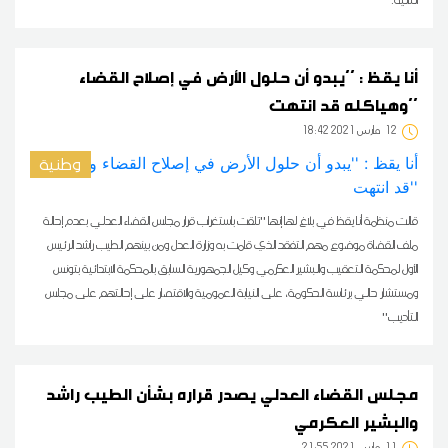
أنا يقظ : ''يبدو أن حلول الأرض في إصلاح القضاء
وهياكله قد انتهت''
12
18:42 2021 مارس
وطنية
قالت منظمة أنا يقظ في بلاغ لها إنها ''تلقت باستغراب قرار مجلس القضاء العدلي بعدم إحالة
ملف القضاة موضوع مهم التفقد الذي قامت به وزارة العدل ومن بينهم الطيب راشد الرئيس
الأول لمحكمة التعقيب والبشير العكرمي وكيل الجمهورية السابق بالمحكمة الابتدائية بتونس
ومستشار حالي برئاسة الحكومة، على النيابة العمومية والاقتصار على إحالتهم على مجلس
التأديب''
مجلس القضاء العدلي يصدر قراره بشأن الطيب راشد
والبشير العكرمي
11
21:55 2021 مارس