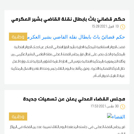
حكم قضائيّ باتّ بابطال نقلة القاضي بشير العكرمي
13
15:28 2021 أفريل
وطنية
قضت الدوائر الاستئنافية للمحكمة الادارية بتأييد القرار الابتدائي الصادر عن احدى الدوائر الابتدائية
بالمحكمة و الذي ينص على ابطال قرار مجلس القضاء العدلي بنقلة القاضي البشير العكرمي من
وكالة الجمهورية بالمحكمة الابتدائية بتونس الى الادارة العامة للشؤون الجزائية لدى وزارة العدل
خلال الحركة القضائية الأخيرة ، وفق ما أفاد به اليوم الثلاثاء رئيس وحدة الاعلام و الاتصال بالمحكمة
عماد الغابري لديوان أف أم.
مجلس القضاء العدلي يعلن عن تسميات جديدة
30
17:53 2021 مارس
وطنية
قرر مجلس القضاء العدلي في جلسته المنعقدة اليوم الثلاثاء تسمية عدد من القضاة في المراكز
التالية: