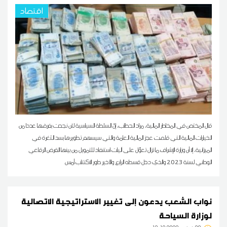
اقتصاد
قال المختص في المخاطر المالية، مراد الحطاب، إنّ السلطة السياسية لئن نجحت بفرضها عددا من
الخيارات المالية التي قلصت عجز المالية العامة والتي سيسهم تطويرها بسد الثغرة في
الميزانية، إلا أن وزارة الإشراف ما تزال تعوّل على آليات استنفاد للتمويل من بينها القرض الرقاعي
الوطني لسنة 2023 والذي دخل قسطه الرابع والأخير طور الاكتتاب أمس
نواب الشعب يدعون إلى تغيير الاستراتيجية الاتصالية
لوزارة السياحة