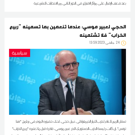
بعد ضعف الإقبال على مراكز الاقتراع في الدور الثاني من الانتخابات التشريعية
الحجي لعبير موسي: عندما تنعمين بما تسمينه "ربيع
الخراب" فلا تشتمينه
24
13:59 2023 جانفي
سياسية
تساءل الأمين العام لحزب التيار الديمقراطي ،نبيل حجي، لدى حضوره اليوم في برنامج "هنا
تونس"، إن كانت رئيسة الحزب الدستوري الحر عبير موسي، قادرة قبل ما تعتبره "ربيع الخراب"