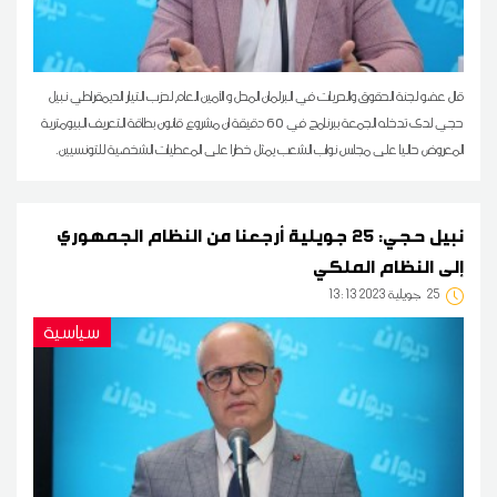
قال عضو لجنة الحقوق والحريات في البرلمان المحل و الأمين العام لحزب التيار الديمقراطي نبيل
حجي لدى تدخله الجمعة ببرنامج في 60 دقيقة ان مشروع قانون بطاقة التعريف البيومترية
المعروض حاليا على مجلس نواب الشعب يمثل خطرا على المعطيات الشخصية للتونسيين.
نبيل حجي: 25 جويلية أرجعنا من النظام الجمهوري
إلى النظام الملكي
25
13:13 2023 جويلية
سياسية