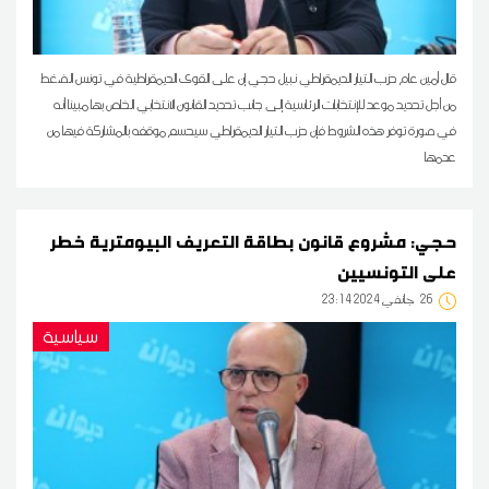
قال أمين عام حزب التيار الديمقراطي نبيل حجي إن على القوى الديمقراطية في تونس الضغط
من أجل تحديد موعد للإنتخابات الرئاسية إلى جانب تحديد القانون الانتخابي الخاص بها مبينا أنه
في صورة توفر هذه الشروط فإن حزب التيار الديمقراطي سيحسم موقفه بالمشاركة فيها من
عدمها
حجي: مشروع قانون بطاقة التعريف البيومترية خطر
على التونسيين
26
23:14 2024 جانفي
سياسية