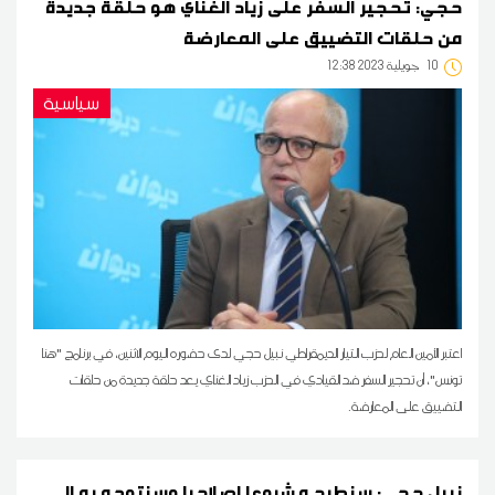
حجي: تحجير السفر على زياد الغناي هو حلقة جديدة
من حلقات التضييق على المعارضة
10
12:38 2023 جويلية
سياسية
اعتبر الأمين العام لحزب التيار الديمقراطي نبيل حجي لدى حضوره اليوم الاثنين، في برنامج "هنا
تونس"، أن تحجير السفر ضد القيادي في الحزب زياد الغناي يعد حلقة جديدة من حلقات
التضييق على المعارضة.
نبيل حجي: سنطرح مشروعا إصلاحيا وسنتوجه به إلى