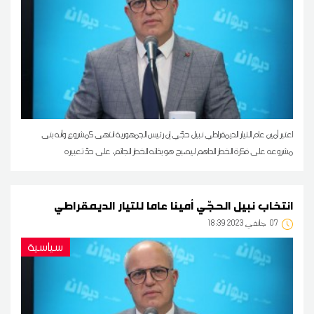
اعتبر أمين عام التيار الديمقراطي نبيل حجّي إن رئيس الجمهورية انتهى كمشروع وأنه بنى
مشروعه على فكرة الخطر الداهم ليصبح هو بذاته الخطر الجاثم، على حدّ تعبيره
انتخاب نبيل الحجّي أمينا عاما للتيار الديمقراطي
07
18:39 2023 جانفي
سياسية