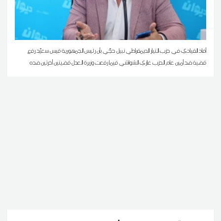
أفاد القيادي في حزب التيار الديمقراطي نبيل حجّي بأن رئيس الجمهورية قيس سعيّد رفع
قضية ضد أمين عام الحزب غازي الشواشي فيما رفعت وزيرة العدل قضيتين أخرتين ضده