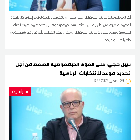
أكد الأمين العام لحزب التيار الديمقراطي نبيل حجي ان الانتخابات الرئاسية المزمع إنجازها خلال الفترة
القادمة تم إقرارها قبل تولي قيس سعيّد رئاسة الجمهورية وهي محطة هامة لجميع الاطياف
السياسية وهو ما يجعل حزب التيار الديمقراطي معني بهذه الانتخابات وأنه قد يرشح شخصية من
داخل الحزب أو خارجه.
نبيل حجي: على القوى الديمقراطية الضغط من أجل
تحديد موعد للانتخابات الرئاسية
29
13:44 2024 جانفي
سياسية