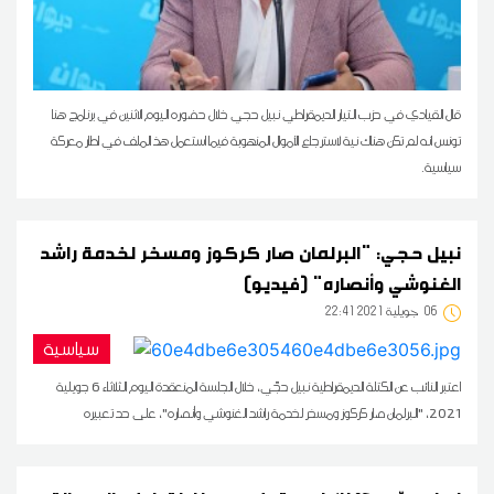
قال القيادي في حزب التيار الديمقراطي نبيل حجي خلال حضوره اليوم الاثنين في برنامج هنا
تونس انه لم تكن هناك نية لاسترجاع الأموال المنهوبة فيما استعمل هذ الملف في اطار معركة
سياسية.
نبيل حجي: "البرلمان صار كركوز ومسخر لخدمة راشد
الغنوشي وأنصاره" (فيديو)
06
22:41 2021 جويلية
سياسية
اعتبر النائب عن الكتلة الديمقراطية نبيل حجّي، خلال الجلسة المنعقدة اليوم الثلاثاء 6 جويلية
2021، "البرلمان صار كركوز ومسخر لخدمة راشد الغنوشي وأنصاره"، على حد تعبيره