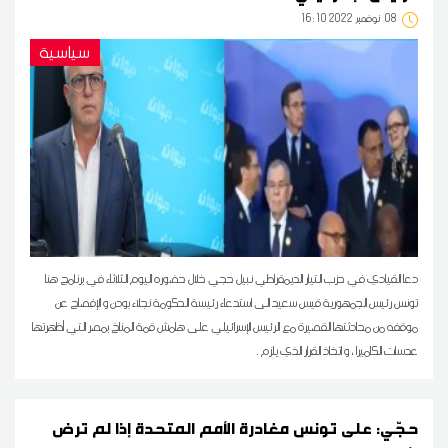
08
16:10 2022 نوفمبر
سياسية
دعا القيادي في حزب التيار الديمقراطي نبيل حجي خلال حضوره اليوم الثلاثاء في برنامج هنا
تونس رئيس الجمهورية قيس سعيد الى استدعاء رئيسة الحكومة نجلاء بودن و الإفصاح عن
موقفه من محادثتها القصيرة مع الرئيس الإسرائيلي على هامش قمة المناخ بمصر التي أظهرتها
عدسات الكاميرا ، و اتخاذ القرار الذي يلزم .
حجّي: على تونس مغادرة الأمم المتحدة إذا لم ترض