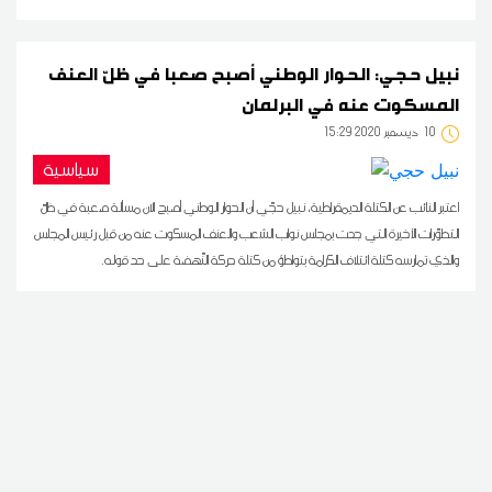
نبيل حجي: الحوار الوطني أصبح صعبا في ظلّ العنف
المسكوت عنه في البرلمان
10
15:29 2020 ديسمبر
سياسية
اعتبر النائب عن الكتلة الديمقراطية، نبيل حجّي أن الحوار الوطني أصبح الان مسألة صعبة في ظلّ
التطوّرات الأخيرة التي جدت بمجلس نواب الشعب والعنف المسكوت عنه من قبل رئيس المجلس
والذي تمارسه كتلة ائتلاف الكرامة بتواطؤ من كتلة حركة النّهضة على حد قوله.