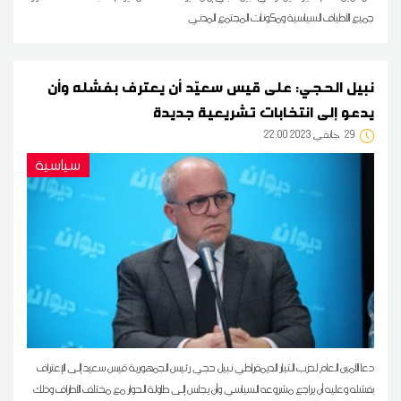
جميع الأطياف السياسية ومكونات المجتمع المدني
نبيل الحجي: على قيس سعيّد أن يعترف بفشله وأن
يدعو إلى انتخابات تشريعية جديدة
29
22:00 2023 جانفي
سياسية
دعا الأمين العام لحزب التيار الديمقراطي نبيل حجي رئيس الجمهورية قيس سعيد إلى الإعتراف
بفشله وعليه أن يراجع مشروعه السياسي وأن يجلس إلى طاولة الحوار مع مختلف الأطراف وذلك