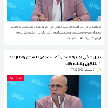
قال القيادي في التيار الديمقراطي ،نبيل الحجي، في تصريح للديوان مساء السبت 17 ديسمبر، إن
رئيس الجمهورية قيس سعيد لن يستخلص الدروس، يأتي ذلك في تعليقه على نسبة
المشاركة في الانتخابات التشريعية.
نبيل حجّي لوزيرة العدل:"مستعدون للسجن وإذا أردت
التنكيل بنا..لك ذلك"
01
17:26 2022 ديسمبر
سياسية