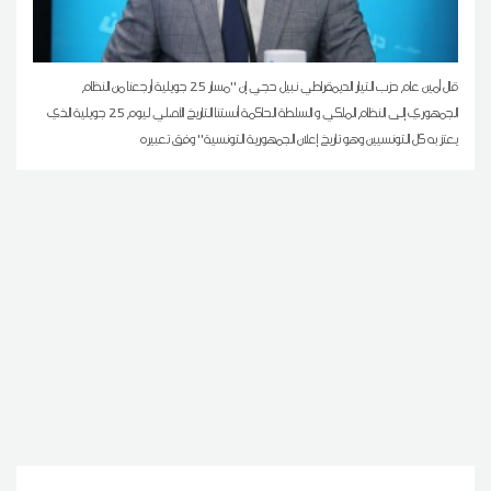
قال أمين عام حزب التيار الديمقراطي نبيل حجي إن ''مسار 25 جويلية أرجعنا من النظام
الجمهوري إلى النظام الملكي و السلطة الحاكمة أنستنا التاريخ الأصلي ليوم 25 جويلية الذي
يعتز به كل التونسيين وهو تاريخ إعلان الجمهورية التونسية'' وفق تعبيره