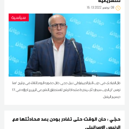
للتشريعية
08
16:13 2022 نوفمبر
سياسية
قال القيادي في حزب التيار الديمقراطي نبيل حجي خلال حضوره اليوم الثلاثاء في برنامج 'هنا
تونس ' ان الحزب سيطرد أي منخرط صلبه اذا ترشح للاستحقاق التشريعي المزمع اجراؤه في 17
ديسمبر المقبل.
حجّي : حان الوقت حتى تغادر بودن بعد محادثتها مع
الرئيس الإسرائيلي