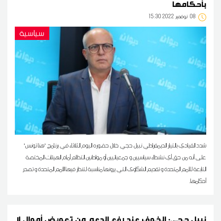
بأحكامها
08
15:30 2022 نوفمبر
سياسية
شدد القيادي بالتيار الديمقراطي نبيل حجي خلال حضوره اليوم الثلاثاء في برنامج 'هنا تونس'
على أنه من حق أي نشطاء سياسيين و جمعياتيين أو مواطنين التظلم أمام الهيئات المختصة
التابعة للأمم المتحدة و تقديم الشكاوى التي يرونها مناسبة لتنظر فيها الأمم المتحدة و تصدر
أحكامها.
نبيل حجي: الخوف عند رفع الدعم من تعويض أموال لا