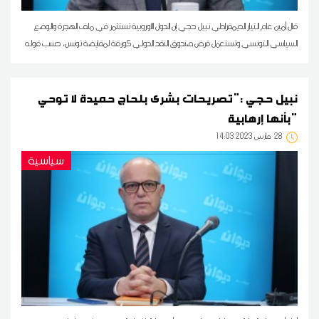
قال أمين عام التيار الديمقراطي نبيل حجي إن الدول الأوروبية تستثمر في ملف الهجرة والوضع
السياسي التونسي وتستعمل قرض صندوق النقد الدولي كورقة لمقايضة تونس، حسب قوله
نبيل حجي :"تصريحات بشرى بلحاج حميدة لا توحي
بأنها إرهابية"
28
14:03 2023 مارس
سياسية