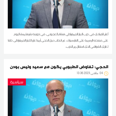
أعلن القيادي في حزب التيار الديمقراطي هشام العجبوني، في تدوينة نشرها مساء اليوم
على صفحته الرسمية على الفايسبوك، عن انتخاب نبيل الحجي أمينا عاما للتيار الديمقراطي خلفا
لغازي الشواشي الذي استقال من الحزب.
الحجي: تفاوض الطبوبي يكون مع سعيد وليس بودن
04
13:36 2023 جانفي
سياسية