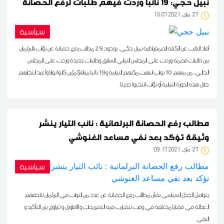
نبيل حجّي: 19 نائبا وردت فيهم طلبات لرفع الحصانة
27
13:07 2021 ماي
سياسية
أفاد النائب عن الكتلة الديمقراطية نبيل حجّي، بوجود 29 مطلب رفع حصانة عن نوّاب بالبرلمان
بين طلبات قديمة وردت على المجلس النيابي السابق وطلبات جديدة وردت على المجلس
الحالي، من بينهم 10 نواب انتهت مدّتهم النيابية و19 نائبا مباشرًا ممّن كانوا نوابا وأعيد انتخابهم
خلال هذه الدورة النيابية أو نوّاب انتخبوا حديثا.
مطالب رفع الحصانة البرلمانية : نائب التيار ينشر
وثيقة تؤكد بعد نفي مساعد الغنوشي
27
09:17 2021 ماي
سياسية
يتواصل الجدل السياسي بشأن مطالب رفع الحصانة عن عدد من النواب في البرلمان تلاحقهم
العدالة في قضايا مختلفة في وقت تتضارب فيه التصريحات و الأقاويل و تتراوح بين التأكيد و
النفي .