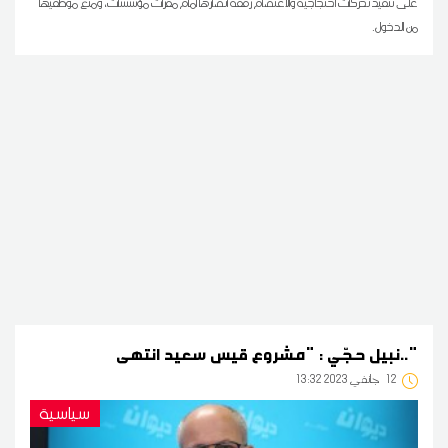
على تنفيذ تحركات احتجاجية والاعتصام رفقة أنصارها أمام مقرات مؤسّسات، ومنع موظفيها
من الدخول.
نبيل حجّي : "مشروع قيس سعيد انتهى.."
12
13:32 2023 جانفي
سياسية