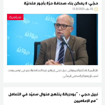
حجّي: لا يمكن بناء صحافة حرّة بأجور متدنيّة
03
13:33 2023 ماي
سياسية
قال الأمين العام للتيار الديمقراطي ،نبيل حجي، إن واقع حرية الصحافة والتعبير في تونس مهدد،
لسبب أبرز وهو أجر الصحفي المتدنّي.
نبيل حجي : "بودربالة ينتهج منوال سعيّد في التعامل
مع الإعلاميين"