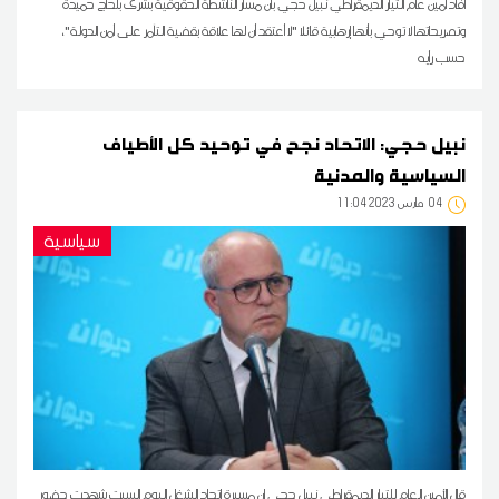
أفاد أمين عام التيار الديمقراطي نبيل حجي بأن مسار الناشطة الحقوقية بشرى بلحاج حميدة
وتصريحاتها لا توحي بأنها إرهابية قائلا "لا أعتقد أن لها علاقة بقضية التآمر على أمن الدولة"،
حسب رأيه
نبيل حجي: الاتحاد نجح في توحيد كل الأطياف
السياسية والمدنية
04
11:04 2023 مارس
سياسية
قال الأمين العام للتيار الديمقراطي نبيل حجي إن مسيرة اتحاد الشغل اليوم السبت شهدت حضور