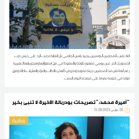
أفاد نقيب الصحفيين التونسيين محمد ياسين الجلاصي بأن النقابة تجنبت الرد على رئيس حزب
الدستوري الحر عبير موسي لشهور طويلة والسقوط في فخ استفزازاتها وهجوماتها العقيمة
رغم أنها تشن ضد الصحفيين حملة تشويه وتحريض كلها مغالطات وافتراء واتهامات باطلة وفق
قوله في تدوينة نشرها على صفحته اليوم السبت.
أميرة محمد:"تصريحات بودربالة الأخيرة لا تنبئ بخير"
20
15:28 2023 مارس
وطنية