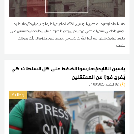
أدانت النقابة الوطنية للصحفيين التونسيين الحُكم الصادر عن الدائرة الجنائية بالمحكمة الابتدائية
بتونس والقاضي بسجن الصحفي ومدير تحرير موقع "انحياز"، غسان بن خليفة، لمدة سنتين على
خلفية اتهامات تتعلق بنشر أخبار اعتُبرت كاذبة في قضية تعود أطوارها إلى أكثر من ثلاث
سنوات
ياسين القايدي:مارسوا الضغط على كل السلطات كي
يُفرج فورًا عن المعتقلين
02
04:00 2025 أكتوبر
وطنية