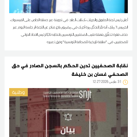
أعلن رئيس لجنة الحقوق والحريات ىثابت العابد في تدوينة عبر حسابة الخاص على الفيسبوك،
الخميس 7 ماي، أنه تمّ التدخّل مرة أخرى في مضمون بلاغ صادر عن اللجنة اثر جلسة اليوم عبر
حذف فقرة تتعلّق بتهنئة نقيب الصحفيين التونسيين بانتخابه نائبًا لرئيس الاتحاد الدولي
للصحفيين، في "سابقة تاريخية للصحافة التونسية" وفق تعبيره
نقابة الصحفيين تدين الحكم بالسجن الصادر في حق
الصحفي غسان بن خليفة
31
12:27 2026 مارس
وطنية