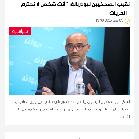
نقيب الصحفيين لبودربالة: "أنت شخص لا تحترم
الحريات"
05
13:38 2025 ماي
سياسية
استنكر نقيب الصحفيين التونسيين، زياد دبار لدى حضوره اليوم الاثنين، في برنامج "هنا تونس"،
عدم ادراج المبادرة التشريعية المتعلقة بتنقيح المرسوم عدد 54 ضمن أولويات مجلس نواب
الشعب