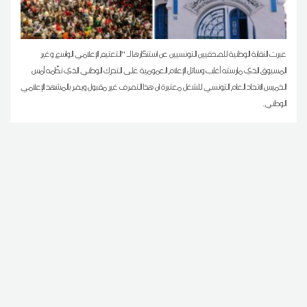
عبرت النقابة الوطنية للصحفيين التونسيين عن استنكارها لـ ''التعتيم الإعلامي الواسع وغير
المسبوق الذي مارسته أغلب وسائل الإعلام العمومية على التحرك الوطني الذي نظّمه أمس
الخميس الاتحاد العام التونسي للشغل معتبرة ان هذا التصرف غير مقبول ويضر بالمشهد الإعلامي
الوطني.