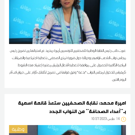
عبرت نائب رئيس النقابة الوطنية للصحفيين التونسيين أميرة محمد عن استيائها من تصريح رئيس
مجلس نواب الشعب ابراهيم بودربالة حول ضرورة تمتع الصحفي بتغطية اجتماعية والضمانات
المادية الكافية للحصول على موافقة لتغطية أشغال البرلمان معتبرة إعتماد هذه الشروط
كمقياس للدخول لمجلس النواب "بدعة" وفق قولها في تصريح لكفاي كرام على ديوان اف أم
اليوم الاثنين.
اميرة محمد: نقابة الصحفيين ستعدّ قائمة اسمية
بـ''أعداء الصحافة'' من النواب الجدد
14
10:57 2023 مارس
وطنية