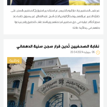
عبر نقيب الصحفيين زياد دبار اليوم الخميس عن استيائه من استمرار زجّ الصحفيين بالسجن على
خلفيّة التعبير عن آرائهم موضحا أنّ الوضع الذي أصبح عليه القطاع غير مسبوق خاصة بعد
صدور أحكام غيابية في حق صحفيين لم تصلهم يوما استدعاءات للتحقيق ولم يتمتعوا
بحقهم في محاكمة عادلة
نقابة الصحفيين تُدين قرار سجن سنية الدهماني
06
20:54 2024 جويلية
وطنية