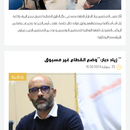
أكد نقيب الصحفيين زياد الدبار أن النقابة ستسعى بكل الطرق النضالية لضمان تمتع الزملاء بإذاعة
إي أف أم بكافة بمستحقاتهم وفق قوله خلال جلسة عقدت أمس الجمعة وجمعت وفدا من
المكتب التنفيذي للنقابة الوطنية للصحفيين التونسيين وعدد من الصحفيين الذين يعملون
بالمؤسسة المذكورة
زياد دبار:''وضع القطاع غير مسبوق ''
25
16:50 2024 جويلية
وطنية