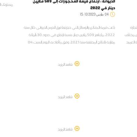
الديوانة : ارتفاع قيمة المحجوزات إلى 509 ملايين
مستوى الس
دينار في 2022
مشيرا إلى
04
15:13 2023 مارس
بعد أن تم
ثم الى ال
تجارة
بلغت قيمة البضائع والوسائل التي حجزتها فرق الحرس الديواني خلال سنة
من مختلف
2022، ما يناهز 509 ملايين دينار، بنسبة ارتفاع في حدود 30 بالمائة
 العميد
مقارنة بالنتائج المحققة سنة 2021، وفق ما أفاد به، اليوم السبت 04
مارس 2023، الناطق الرسمي باسم الديوانة التونسية، العميد هيثم الزّنّاد
شاهد المزيد
شاهد المزيد
شاهد المزيد