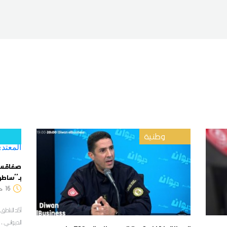
وطنية
صفاقس : 
بـ''ساطو
16
:17
أكد الناطق 
الديواني ،