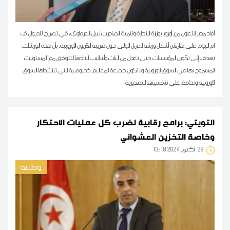
أفاد مدير التعاون مع أوروبا بوزارة التجارة وتنمية الصادرات نبيل العرفاوي، في تصريح للديوان اف
ام اليوم على هامش أشغال ورشة العمل الأولى حول ضريبة الكربون الأوروبية، بأن هذه الورشات،
تهدف إلى تكوين المؤسسات حتى تعدل من آليات وأساليب انتاجها لتتوافق مع المستويات
المسموح بها في السوق الأوروبية ولا تكون خاضعة لمعاليم خصوصية التي تشترطها السوق
الأوروبية وتحافظ على تنافسيتها التصديرية
التويتي: برامج رقابية لضرب كل عمليات الاحتكار
وخاصة التخزين العشوائي
28
13:18 2024 أكتوبر
وطنية