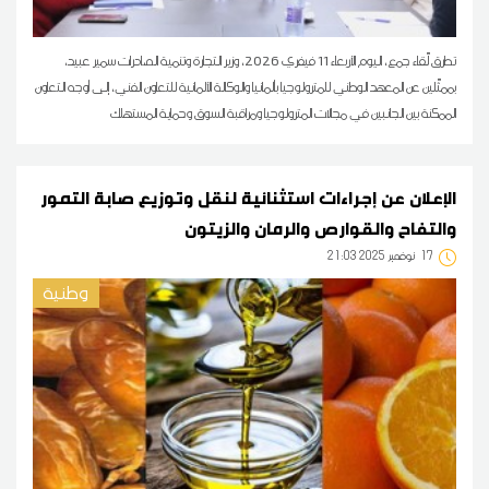
تطرق لّقاء جمع، اليوم الأربعاء 11 فيفري 2026، وزير التجارة وتنمية الصادرات سمير عبيد،
بممثّلين عن المعهد الوطني للمترولوجيا بألمانيا والوكالة الألمانية للتعاون الفني، إلى أوجه التعاون
الممكنة بين الجانبين في مجالات المترولوجيا ومراقبة السوق وحماية المستهلك
الإعلان عن إجراءات استثنائية لنقل وتوزيع صابة التمور
والتفاح والقوارص والرمان والزيتون
17
21:03 2025 نوفمبر
وطنية