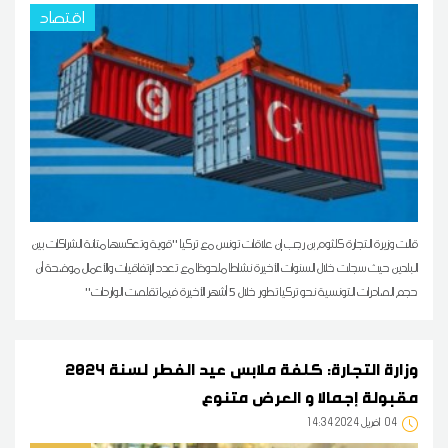
اقتصاد
قالت وزيرة التجارة كلثوم بن رجب إن علاقات تونس مع تركيا ''قوية وتعكسها متانة الشراكات بين
البلدين حيث سجلت خلال السنوات الأخيرة نشاطا ملحوظا مع تعدد الإتفاقيات والأعمال موضحة أن
حجم الصادرات التونسية نحو تركيا تطور خلال 5 أشهر الأخيرة فيما تقلصت الواردات''
وزارة التجارة: كلفة ملابس عيد الفطر لسنة 2024
مقبولة إجمالا و العرض متنوع
04
14:34 2024 أفريل