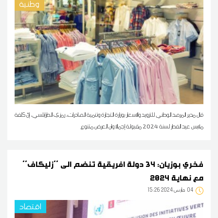
وطنية
قال مدير المرصد الوطني للتزويد والاسعار بوزارة التجارة وتنمية الصادرات، رمزي الطرابلسي، إنّ كلفة
ملابس عيد الفطر لسنة 2024 مقبولة إجمالا وان العرض متنوع
فخري بوزيان: 34 دولة افريقية تنضم الى ''زليكاف''
مع نهاية 2024
04
15:26 2024 مارس
اقتصاد