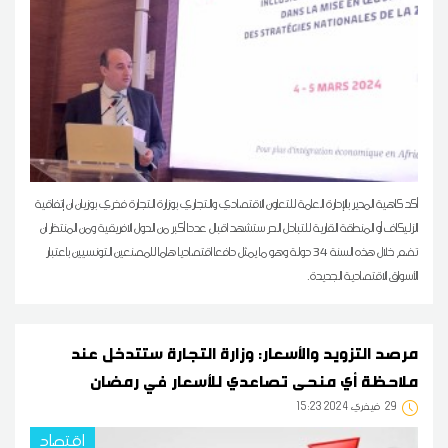
أكد كاهية المدير بالإدارة العامة للتعاون الاقتصادي والتجاري بوزارة التجارة فخري بوزيان ان إتفاقية
الزليكاف أو المنطقة القارية للتبادل الحر ستشهد اقبال عددا أكبر من الدول الافريقية ومن المنتظر ان
تضم خلال هذه السنة 34 دولة وهو ما يمثل دافعا اقتصاديا هاما للمصنعين التونسيين باعتبار
الأسواق الاقتصادية الجديدة.
مرصد التزويد والأسعار: وزارة التجارة ستتدخل عند
ملاحظة أي منحى تصاعدي للأسعار في رمضان
29
15:23 2024 فيفري
اقتصاد