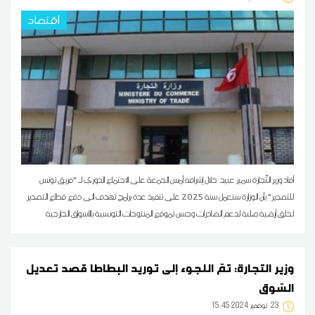
اقتصاد
أفاد وزير التّجارة سمير عبيد خلال إشرافه أمس الجمعة على الاجتماع الدوري لـ "فريق تونس
للتصدير" بأن الوزارة ستعمل سنة 2025 على تنفيذ عدة برامج تهدف الى دفع قطاع التصدير
لخلق أرضية صلبة لدعم الصادرات وحسن تموقع المنتوحات التونسية بالأسواق الخارجية
وزير التجارة: تمّ اللجوء إلى توريد البطاطا قصد تعديل
السّوق
23
15:45 2024 نوفمبر