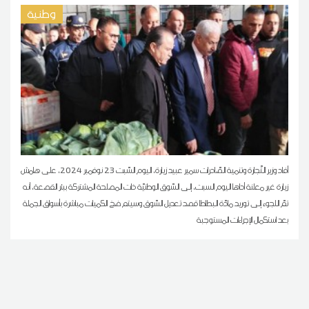
وطنية
أفاد وزير التّجارة وتنمية الصّادرات سمير عبيد زيارة، اليوم السّبت 23 نوفمبر 2024، على هامش
زيارة غير معلنة أداها اليوم السبت، إلى السّوق الوطنيّة ذات المصلحة المشتركة ببئر القصعة، أنه
تمّ اللجوء إلى توريد مادّة البطاطا قصد تعديل السّوق وسيتم ضخ الكميات مباشرة بأسواق الجملة
بعد استكمال الإجراءات المستوجبة