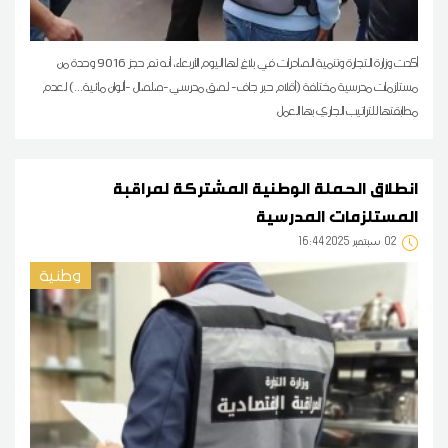
أكدت وزارة التجارة وتنمية الصادرات في بلاغ لها اليوم الأربعاء، أنه تم حجز 9016 وحدة من
مستلزمات مدرسية مختلفة (أقلام حبر جاف- لصق مدرسي-صلصال -ألوان مائية...) لعدم
مطابقتها للتراتيب الجاري بها العمل
انطلاق الحملة الوطنية المشتركة لمراقبة
المستلزمات المدرسية
02
16:44 2025 سبتمبر
وطنية