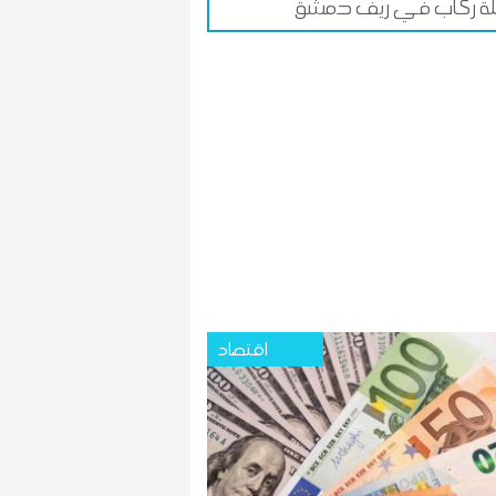
لة ركاب في ريف دمشق
اقتصاد