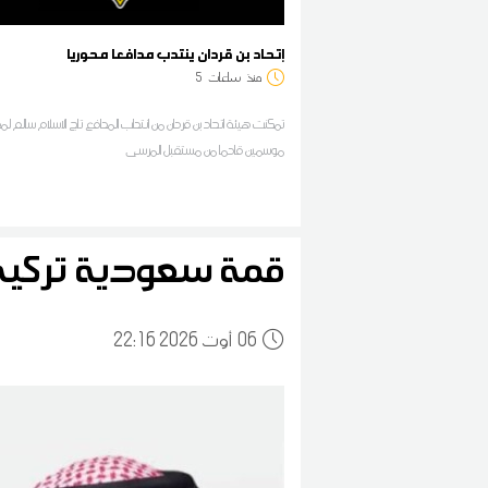
إتحاد بن قردان ينتدب مدافعا محوريا
منذ
ساعات
5
تمكنت هيئة اتحاد بن قردان من انتداب المدافع تاج الاسلام سالم لم
موسمين قادما من مستقبل المرسى
قمة سعودية تركية 
06
22:16 2026 أوت