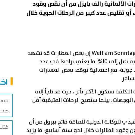
رات الألمانية رالف بايزل من أن نقص وقود
أو تقليص عدد كبير من الرحلات الجوية خلال
وقال بايزل في مقابلة مع صحيفة Welt am Sonntag إن بعض المطارات قد تشهد
انخفاضا في القدرة التشغيلية بنسبة تصل إلى 10%، ما يعني تراجعا في عدد
 جوية، مع احتمالية توقف بعض المسارات
اخب
لتكلفة ستكون الأكثر تأثرا، حيث قد تلجأ إلى
 الوجهات، بينما ستصبح الرحلات المتبقية أقل
قمة 
جدة 
يذي للوكالة الدولية للطاقة فاتح بيرول من أن
قتلى
ن وقود الطائرات خلال نحو ستة أسابيع، ما يزيد