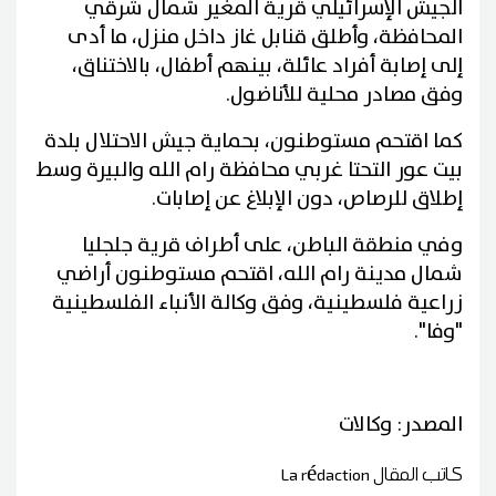
الجيش الإسرائيلي قرية المغير شمال شرقي
المحافظة، وأطلق قنابل غاز داخل منزل، ما أدى
إلى إصابة أفراد عائلة، بينهم أطفال، بالاختناق،
وفق مصادر محلية للأناضول.
كما اقتحم مستوطنون، بحماية جيش الاحتلال بلدة
بيت عور التحتا غربي محافظة رام الله والبيرة وسط
إطلاق للرصاص، دون الإبلاغ عن إصابات.
وفي منطقة الباطن، على أطراف قرية جلجليا
شمال مدينة رام الله، اقتحم مستوطنون أراضي
زراعية فلسطينية، وفق وكالة الأنباء الفلسطينية
"وفا".
المصدر: وكالات
كاتب المقال
La rédaction