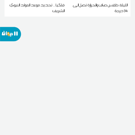
الليلة: طقس صاف والحرارة تصل إلى
فلكيا... تحديد موعد المولد النبوي
34 درجة
الشريف