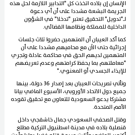
الإنسان إن بلاده اتخذت كل "التدابير اللازمة لحل هذه
الجريمة البشعة مشددا على أن أي دعوة
لـ"تدويل" التحقيق تعتبر "تدخلا" في الشؤون
الداخلية للمملكة ونظامها القضائي
.
كما أكد العيبان أن المتهمين حضروا ثلاث جلسات
إجرائية حتى الآن مع محاميهم مشددا على أن
المتهمين لديهم الحق في محاكمة عادلة وتجري
"معاملتهم بما يحفظ كرامتهم وعدم تعريضهم
للإيذاء الجسدي أو المعنوي
".
وتأتي تصريحات العيبان بعد إصدار 36 دولة، بينها
جميع دول الاتحاد الأوروبي، الأسبوع الماضي بيانا
مشتركا يدعو السعودية للتعاون مع تحقيق تقوده
الأمم المتحدة
.
وقتل الصحفي السعودي جمال خاشقجي داخل
قنصلية بلاده في مدينة اسطنبول التركية مطلع