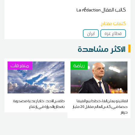
كاتب المقال
La rédaction
كلمات مفتاح
قطاع غزة
ايران
الاكثر مشاهدة
رياضة
متفرقات
إنفانتينو يعلن إلغاء خطط بيع الفيفا
طقس الأحد: خلايا رعدية مصحوبة
حصة في كأس العالم مقابل 20 مليار
بأمطار والحرارة في ارتفاع
دولار