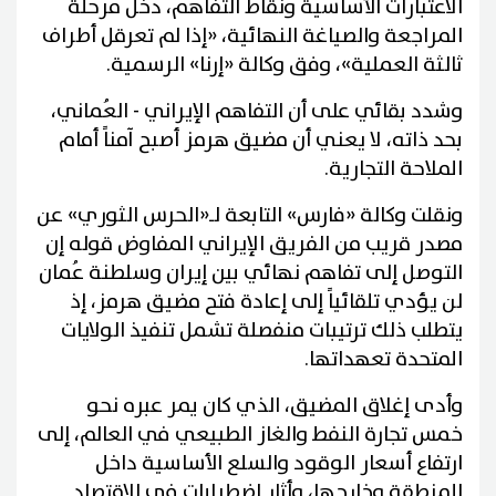
الاعتبارات الأساسية ونقاط التفاهم، دخل مرحلة
المراجعة والصياغة النهائية، «إذا لم تعرقل أطراف
ثالثة العملية»، وفق وكالة «إرنا» الرسمية.
وشدد بقائي على أن التفاهم الإيراني - العُماني،
بحد ذاته، لا يعني أن مضيق هرمز أصبح آمناً أمام
الملاحة التجارية.
ونقلت وكالة «فارس» التابعة لـ«الحرس الثوري» عن
مصدر قريب من الفريق الإيراني المفاوض قوله إن
التوصل إلى تفاهم نهائي بين إيران وسلطنة عُمان
لن يؤدي تلقائياً إلى إعادة فتح مضيق هرمز، إذ
يتطلب ذلك ترتيبات منفصلة تشمل تنفيذ الولايات
المتحدة تعهداتها.
وأدى إغلاق المضيق، الذي كان يمر عبره نحو
خمس تجارة النفط والغاز الطبيعي في العالم، إلى
ارتفاع أسعار الوقود والسلع الأساسية داخل
المنطقة وخارجها، وأثار اضطرابات في الاقتصاد