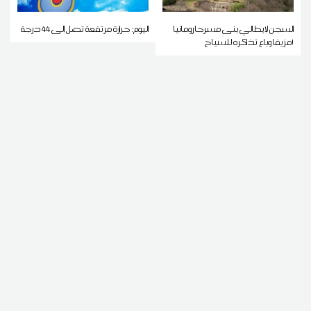
السجن لإيطالي بنى مسرحا رومانيا
اليوم: حرارة مرتفعة تصل إلى 44 درجة
مزيفا وباع تذاكره للسياح!