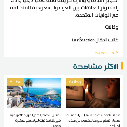
أكتوبر الماضي وأثارت جريمة قتله غضبا دوليا وأدت
إلى توتر العلاقات بين الغرب والسعودية المتحالفة
مع الولايات المتحدة
.
وكالات
كاتب المقال
La rédaction
كلمات مفتاح
الاكثر مشاهدة
وطنية
وطنية
من الساعة منتصف النهار إلى الخامسة
تونس تتصدر الدول العربية والإفريقية
مساء.. قطع دوري للكهرباء عن هذه
في قائمة تراث اليونسكو بعشرة
المناطق
مواقع