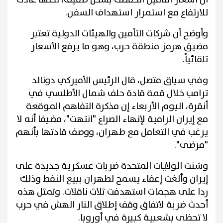
للارتفاع مع استمرار استهداف السفن.
وأوضح أن شركات التأمين والهيئات الدولية تعتبر
مضيق هرمز منطقة حرب، وهو ما يرفع الأسعار
تلقائياً.
وفي سياق متصل، قال الرئيس الأميركي دونالد
ترامب خلال قمة قادة حلف شمال الأطلسي في
أنقرة، اليوم الأربعاء إن مذكرة التفاهم الموقعة
مع إيران الرامية لإنهاء الصراع "انتهت"، مضيفا أنه لا
يرغب في التعامل مع طهران، ووصف قادتها بأنهم
"مرضى".
وشنت الولايات المتحدة ضربات عسكرية جديدة على
إيران وألغت إعفاء يسمح لطهران ببيع النفط وذلك
ردا على هجمات استهدفت ثلاث ناقلات. وتمثل هذه
أحدث ضربة لاتفاق وقف إطلاق النار الهش في حرب
لا تحظى بشعبية كبيرة في أوروبا.