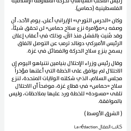
⁠رئيس المكتب السياسي لحركة المقاومة الإسلامية
الفلسطينية (حماس).
وكان «الحرس الثوري» الإيراني أعلن، يوم الأحد، أن
وصفه بـ«مؤامرة نزع سلاح حماس» لن تحقق شيئاً،
وقد مُنيت بالفشل منذ الآن، وذلك في أعقاب إعلان
الرئيس الأميركي دونالد ترمب عن التوصل لاتفاق
يسمح بنزع سلاح الحركة والفصائل في غزة.
وقال رئيس وزراء الإحتلال بنيامين نتنياهو اليوم إن
الاحتلال لم بوافق على الخطة التي أعلنها مؤخراً
مجلس السلام، الذي شكلته الولايات المتحدة، لنزع
سلاح «حماس» في قطاع غزة، موضحاً أن الاحتلال
تلقى «مسودة» للخطة ورد عليها بملاحظات، وليس
بالموافقة.
( الشرق الأوسط )
كاتب المقال
La rédaction