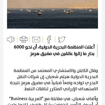
أعلنت المنظمة البحرية الدولية، أن نحو 6000
بحار ما زالوا عالقين في مضيق هرمز
وقال الكابتن والاستشاري المعتمد من المنظمة
البحرية الدولية هيثم شعبان، إن شركات النقل
البحري تواجه وضعاً ضبابياً في مضيق هرمز نتيجة
الاستهداف الإيراني المتكرر لناقلات النفط.
وأضاف شعبان، في مقابلة مع "العربية Business"
أن أسعار التأمين انخفضت بشكل طفيف، لكنها عادت