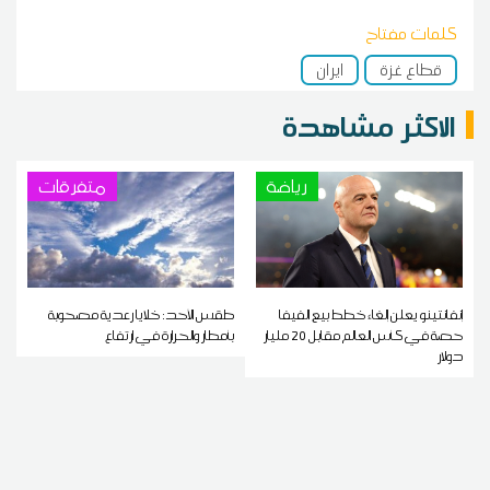
كلمات مفتاح
قطاع غزة
ايران
الاكثر مشاهدة
رياضة
متفرقات
إنفانتينو يعلن إلغاء خطط بيع الفيفا
طقس الأحد: خلايا رعدية مصحوبة
حصة في كأس العالم مقابل 20 مليار
بأمطار والحرارة في ارتفاع
دولار