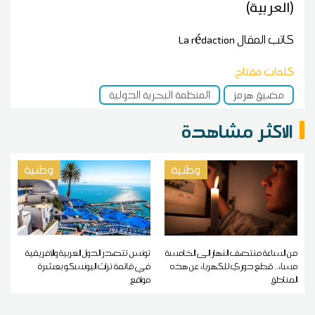
(العربية)
كاتب المقال
La rédaction
كلمات مفتاح
مضيق هرمز
المنظمة البحرية الدولية
الاكثر مشاهدة
وطنية
وطنية
من الساعة منتصف النهار إلى الخامسة
تونس تتصدر الدول العربية والإفريقية
مساء.. قطع دوري للكهرباء عن هذه
في قائمة تراث اليونسكو بعشرة
المناطق
مواقع