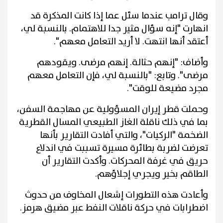
وقال ترامب عندما سئل عما إذا كانت المذكرة قد
انهارت "إنه سؤال مثير جدا للاهتمام. بالنسبة لي،
أعتقد أنها انتهت. لا أريد التعامل معهم".
وأضاف: "إنهم حثالة. إنهم مرضى. ويقودهم
مرضى". وتابع: "بالنسبة لي، فإن التعامل معهم
مجرد مضيعة للوقت".
وحملت قطر إيران المسؤولية عن مهاجمة السفن،
بما في ذلك ناقلة الغاز الطبيعي المسال القطرية
الضخمة "الركيات"، والتي أفادت التقارير بأنها
تعرضت لضربة بطائرة مسيرة تسببت في اندلاع
حريق في غرفة المحركات. وأكدت التقارير أن
الطاقم بخير ويجري إجلاؤهم.
وأعادت هذه التطورات إشعال المخاوف من حدوث
اضطرابات في حركة ناقلات النفط عبر مضيق هرمز.