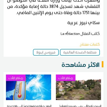
وأظهرت أحدث بيانات وزارة الصحة في الكونغو أن
التفشي شهد تسجيل 3874 حالة إصابة مؤكدة، من
بينها 1751 حالة وفاة حتى يوم الإثنين الماضي.
سكاي نيوز عربية
كاتب المقال
La rédaction
كلمات مفتاح
منظمة الصحة العالمية
فيروس إيبولا
الاكثر مشاهدة
متفرقات
متفرقات
السجن لإيطالي بنى مسرحا رومانيا
اليوم: حرارة مرتفعة تصل إلى 44 درجة