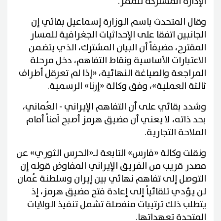
الإدارة المشتركة للممر.
وقال المتحدث باسم الوزارة إسماعيل بقائي إن
الجانبين اتفقا على الإحداثيات الجغرافية للمسار
المقترح، مضيفاً أن البيان المشترك، الذي يتضمن
الاعتبارات الأساسية ونقاط التفاهم، دخل مرحلة
المراجعة والصياغة النهائية، «إذا لم تعرقل أطراف
ثالثة العملية»، وفق وكالة «إرنا» الرسمية.
وشدد بقائي على أن التفاهم الإيراني - العُماني،
بحد ذاته، لا يعني أن مضيق هرمز أصبح آمناً أمام
الملاحة التجارية.
ونقلت وكالة «فارس» التابعة لـ«الحرس الثوري» عن
مصدر قريب من الفريق الإيراني المفاوض قوله إن
التوصل إلى تفاهم نهائي بين إيران وسلطنة عُمان
لن يؤدي تلقائياً إلى إعادة فتح مضيق هرمز، إذ
يتطلب ذلك ترتيبات منفصلة تشمل تنفيذ الولايات
المتحدة تعهداتها.