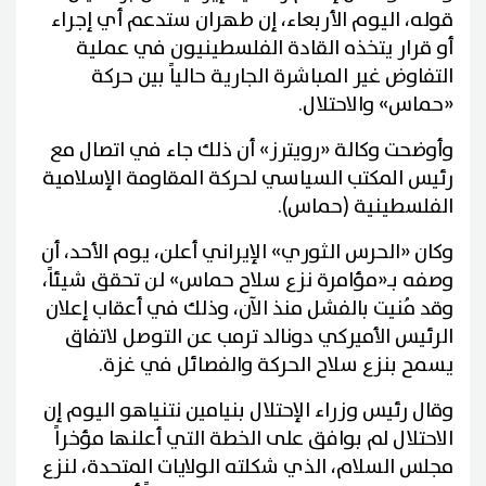
‌قوله، اليوم ‌الأربعاء، ⁠إن ​طهران ستدعم ⁠أي إجراء
أو قرار يتخذه ⁠القادة الفلسطينيون ‌في ‌عملية ​
التفاوض ‌غير المباشرة ‌الجارية حالياً بين حركة
«حماس» ‌والاحتلال.
وأوضحت وكالة «رويترز» أن ذلك جاء في اتصال ⁠مع
⁠رئيس المكتب السياسي لحركة المقاومة الإسلامية
الفلسطينية (حماس).
وكان «الحرس الثوري» الإيراني أعلن، يوم الأحد، أن
وصفه بـ«مؤامرة نزع سلاح حماس» لن تحقق شيئاً،
وقد مُنيت بالفشل منذ الآن، وذلك في أعقاب إعلان
الرئيس الأميركي دونالد ترمب عن التوصل لاتفاق
يسمح بنزع سلاح الحركة والفصائل في غزة.
وقال رئيس وزراء الإحتلال بنيامين نتنياهو اليوم إن
الاحتلال لم بوافق على الخطة التي أعلنها مؤخراً
مجلس السلام، الذي شكلته الولايات المتحدة، لنزع