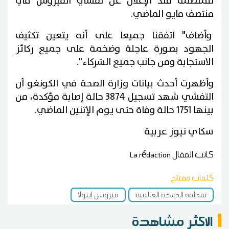
للمنظمة منذ الإعلان عن تفشي الفيروس في
منتصف مايو الماضي.
وأضاف" اتفقنا جميعا على أنه يتعين تكثيف
الجهود بصورة عاجلة وضخمة على جميع ركائز
الاستجابة ومن جانب جميع الشركاء".
وأظهرت أحدث بيانات وزارة الصحة في الكونغو أن
التفشي شهد تسجيل 3874 حالة إصابة مؤكدة، من
بينها 1751 حالة وفاة حتى يوم الإثنين الماضي.
سكاي نيوز عربية
كاتب المقال
La rédaction
كلمات مفتاح
منظمة الصحة العالمية
فيروس إيبولا
الاكثر مشاهدة