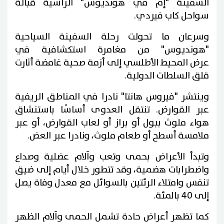
السفينة "إم في هونديوس" الراسية قبالة
سواحل كاب فيردي.
وسرعان ما تحولت رحلة السفينة السياحية
"هونديوس" من مغامرة استكشافية في
عرض المحيط الأطلسي إلى أزمة صحية غامضة أثارت
قلق السلطات الدولية.
وينتشر "فيروس هانتا" نادرا في المناطق الريفية
عبر القوارض. تنتقل العدوى أساسًا باستنشاق
هواء ملوث ببول أو براز أو لعاب القوارض، أو عبر
ملامسة أسطح أو طعام ملوث، ونادرا عبر العض.
وتبدأ الأعراض بحمى وتعب وآلام عضلية وصداع
واضطرابات هضمية، وقد تتطور خلال أيام إلى ضيق
تنفس وامتلاء الرئتين بالسوائل مع معدل وفاة يصل
إلى 40 بالمئة.
كما تظهر أعراض حادة تشمل الحمى وآلام الظهر