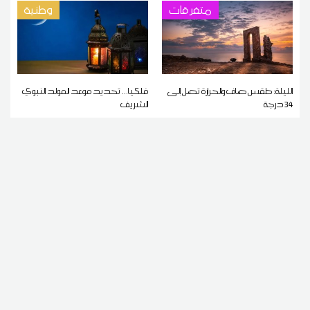
متفرقات
وطنية
الليلة: طقس صاف والحرارة تصل إلى
فلكيا... تحديد موعد المولد النبوي
34 درجة
الشريف