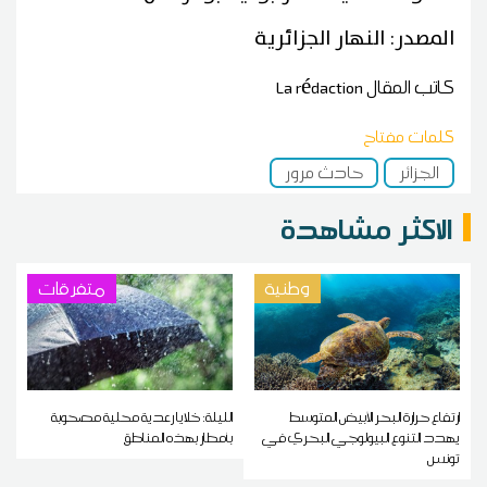
المصدر: النهار الجزائرية
كاتب المقال
La rédaction
كلمات مفتاح
الجزائر
حادث مرور
الاكثر مشاهدة
وطنية
متفرقات
ارتفاع حرارة البحر الأبيض المتوسط
الليلة: خلايا رعدية محلية مصحوبة
يهدد التنوع البيولوجي البحري في
بأمطار بهذه المناطق
تونس