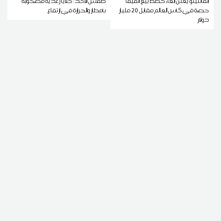
إنفانتينو يعلن إلغاء خطط بيع الفيفا
طقس الأحد: خلايا رعدية مصحوبة
حصة في كأس العالم مقابل 20 مليار
بأمطار والحرارة في ارتفاع
دولار