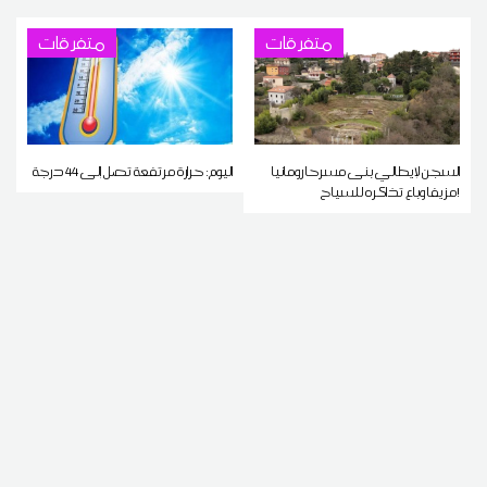
متفرقات
متفرقات
السجن لإيطالي بنى مسرحا رومانيا
اليوم: حرارة مرتفعة تصل إلى 44 درجة
مزيفا وباع تذاكره للسياح!