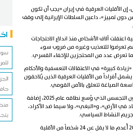
 إن الأقليات العرقية في إيران «يجب أن تكون
 دون تمييز»، داعين السلطات الإيرانية إلى وقف
اخب
ية اعتقلت آلاف الأشخاص منذ اندلاع الاحتجاجات
 كثيرين منهم تعرضوا للتعذيب وغيره من ضروب سوء
سوري
يما تعرض عدد من المحتجزين للإخفاء القسري.
للمرة
 «زيادة كبيرة» في الاعتقالات التعسفية والأحكام
شمل أفراداً من الأقليات العرقية الذين يُلاحقون
سعة الصياغة تتعلق بالأمن القومي.
حافل
وأوضحوا أن السلطات تستخدم قانون التجسس الذي وُسع نطاقه عام 2025، إضافة
منظم
د في الأرض»، و«البغي»، ولا سيما ضد الأكراد،
جريم النشاط السياسي.
يتجا
وقال الخبراء إنه منذ بداية عام 2026 أُعدم ما لا يقل عن 24 شخصاً من الأقلية