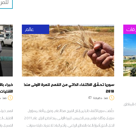
للمرة
قات
عالم
سوريا تحقّق الاكتفاء الذاتي من القمح للمرة الأولى منذ
خبراء با
2010
الأقليات
منذ
دقيقة
47
منذ
د
بالمناطق
حقّقت سوريا اكتفاء ذاتيا من إنتاج القمح هذا العام، وفق ما أفاد مسؤول
اتهم خبراء
سوري وكالة فرانس برس الخميس، للمرة الأولى منذ اندلاع النزاع عام 2011
الأقليات ال
الذي ألحق أضرارا بالغة بالقطاع الزراعي، وأجبر البلاد للاعتماد طيلة سنوات
القسري وال
على الاستيراد.
ممنهجاً وت