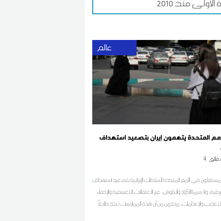
 الأولى منذ 2010
عالم
لأمم المتحدة يتهمون إيران بتصعيد استهداف
قائق
4
 مستقلون في الأمم المتحدة السلطات الإيرانية بتصعيد استهداف
عرقية، ولا سيما الأكراد والبلوش، عبر الاعتقالات التعسفية والإخفاء
تعذيب والإعدامات، محذرين من أن هذه الممارسات تتخذ طابعاً
ستند إلى قوانين فضفاضة مرتبطة بالأمن القومي