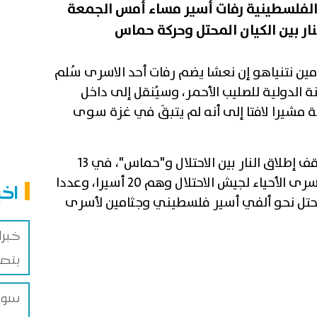
الفلسطينية رفات أسير مساء أمس الجمعة
امين نتنياهو إن نعشا يضم رفات أحد الاسرى سُلم
 الدولية للصليب الأحمر، وسيُنقل إلى داخل
ة مشيرا لافتا إلى أنه لم يتبقَ في غزة سوى
وللاشارة فإنه ومنذ توقيع اتفاق وقف إطلاق النار بين الاحتلال و"حماس"، في 13
أكتوبر الماضي، سلمت "حماس" الأسرى الأحياء لجيش الاحتلال وهم 20 أسيرا، وعددا
اخب
المحتل نحو ألفي أسير فلسطيني وجثامين لأسرى
خبرا
بتصع
سوري