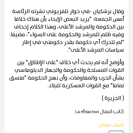
وقال بزشكيان -في حوار تلفزيوني نشرته الرئاسة
أمس الجمعة: "يريد البعض الإيحاء بأن هناك خلافا
بين الحكومة والمرشد الأعلى، وهذا الكلام إجحاف
وفيه ظلم للمرشد والحكومة على السواء"، مضيفا:
"لم تتحرك أي حكومة بقدر حكومتي في إطار
سياسات المرشد الأعلى".
وأوضح أنه لم يحدث أي خلاف "على الإطلاق" بين
القوات المسلحة والحكومة والجهاز الدبلوماسي
بشأن الحرب والمفاوضات، وأن نهج الحكومة "متسق
تماما" مع القوات العسكرية للبلاد.
( الجزيرة )
كاتب المقال
La rédaction
كلمات مفتاح