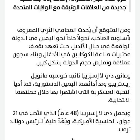
جديدة من العلاقات الوثيقة مع الولايات المتحدة
ومن المتوقع أن يُحدث المحامي الثري المعروف
بأسلوبه الصاخب، تحولاً حاداً نحو اليمين في الدولة
الواقعة في جبال الأنديز، حيث تعهد بقصف
مختبرات صناعة الكوكايين في الأدغال وبناء سجون
عملاقة وتقليص حجم الدولة بشكل كبير.
وعانق دي لا إسبرييا نائبه خوسيه مانويل
ريستريبو بعد أدائهما اليمين الدستورية، كما أديا
التحية العسكرية التي اشتهرا بها خلال حملتهما
الانتخابية.
ويحمل دي لا إسبرييا (48 عاماً) الذي انتُخب في 21
جوان، الجنسية الأميركية، ويُعَدّ حليفاً للرئيس دونالد
ترمب.