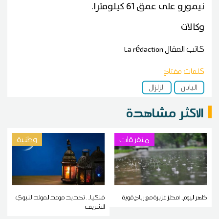
نيمورو على عمق 61 كيلومترا.
وكالات
كاتب المقال
La rédaction
كلمات مفتاح
اليابان
الزلزال
الاكثر مشاهدة
متفرقات
وطنية
ظهر اليوم.. أمطار غزيرة مع رياح قوية
فلكيا... تحديد موعد المولد النبوي
الشريف