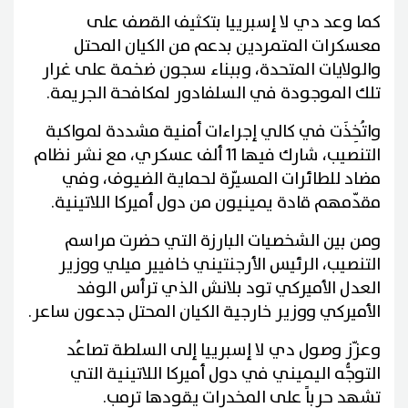
كما وعد دي لا إسبرييا بتكثيف القصف على
معسكرات المتمردين بدعم من الكيان المحتل
والولايات المتحدة، وببناء سجون ضخمة على غرار
تلك الموجودة في السلفادور لمكافحة الجريمة.
واتُخِذَت في كالي إجراءات أمنية مشددة لمواكبة
التنصيب، شارك فيها 11 ألف عسكري، مع نشر نظام
مضاد للطائرات المسيّرة لحماية الضيوف، وفي
مقدّمهم قادة يمينيون من دول أميركا اللاتينية.
ومن بين الشخصيات البارزة التي حضرت مراسم
التنصيب، الرئيس الأرجنتيني خافيير ميلي ووزير
العدل الأميركي تود بلانش الذي ترأس الوفد
الأميركي ووزير خارجية الكيان المحتل جدعون ساعر.
وعزّز وصول دي لا إسبرييا إلى السلطة تصاعُد
التوجُّه اليميني في دول أميركا اللاتينية التي
تشهد حرباً على المخدرات يقودها ترمب.