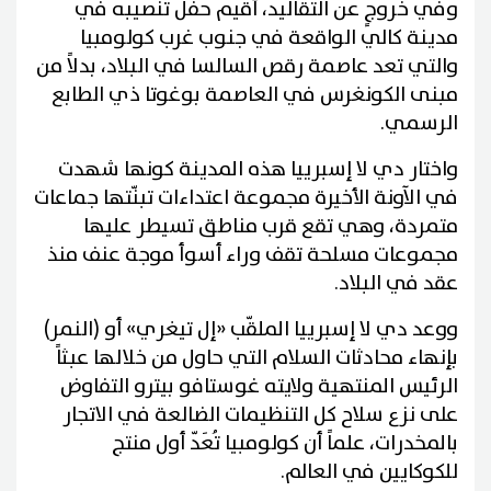
وفي خروجٍ عن التقاليد، أُقيم حفل تنصيبه في
مدينة كالي الواقعة في جنوب غرب كولومبيا
والتي تعد عاصمة رقص السالسا في البلاد، بدلاً من
مبنى الكونغرس في العاصمة بوغوتا ذي الطابع
الرسمي.
واختار دي لا إسبرييا هذه المدينة كونها شهدت
في الآونة الأخيرة مجموعة اعتداءات تبنّتها جماعات
متمردة، وهي تقع قرب مناطق تسيطر عليها
مجموعات مسلحة تقف وراء أسوأ موجة عنف منذ
عقد في البلاد.
ووعد دي لا إسبرييا الملقّب «إل تيغري» أو (النمر)
بإنهاء محادثات السلام التي حاول من خلالها عبثاً
الرئيس المنتهية ولايته غوستافو بيترو التفاوض
على نزع سلاح كل التنظيمات الضالعة في الاتجار
بالمخدرات، علماً أن كولومبيا تُعَدّ أول منتج
للكوكايين في العالم.