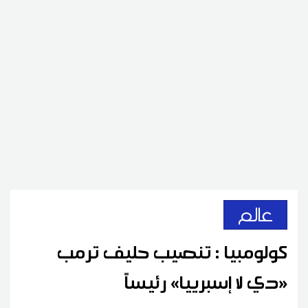
عالم
كولومبيا : تنصيب حليف ترمب
«دي لا إسبرييا» رئيساً