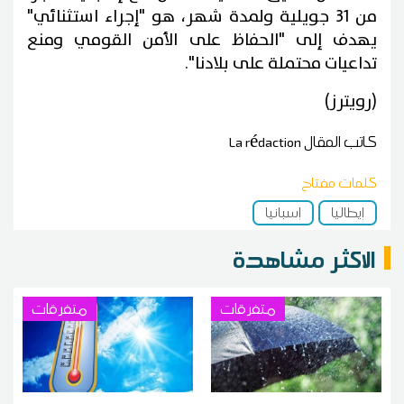
من 31 جويلية ولمدة شهر، هو "إجراء استثنائي"
يهدف إلى "الحفاظ على الأمن القومي ومنع
تداعيات محتملة على بلادنا".
(رويترز)
كاتب المقال
La rédaction
كلمات مفتاح
إيطاليا
إسبانيا
الاكثر مشاهدة
متفرقات
متفرقات