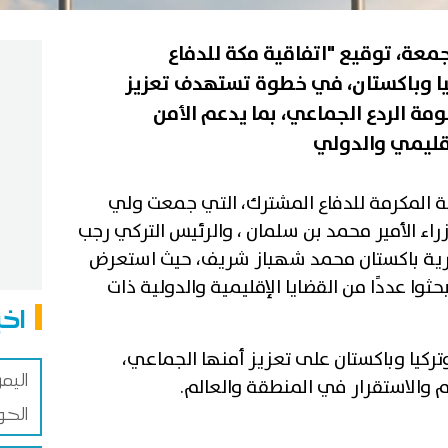
معة، توقيع "اتفاقية مكة للدفاع
يا وباكستان، في خطوة تستهدف تعزيز
مة الردع الجماعي، بما يدعم الأمن
إقليمي والدولي
كة المكرمة للدفاع المشترك، التي جمعت ولي
 الأمير محمد بن سلمان ، والرئيس التركي رجب
رية باكستان محمد شهباز شريف، حيث استعرض
بحثوا عددًا من القضايا الإقليمية والدولية ذات
اخب
ركيا وباكستان على تعزيز أمنها الجماعي،
اليم
 والاستقرار في المنطقة والعالم.
الحو