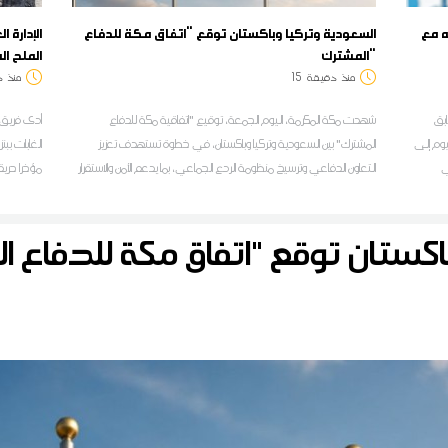
ه مع
السعودية وتركيا وباكستان توقع "اتفاق مكة للدفاع
الإدارة 
المشترك"
الملح ال
منذ
دقيقة
15
منذ
د
ابق
شهدت مكة المكرمة، اليوم الجمعة، توقيع "اتفاقية مكة للدفاع
أدى فريق ف
يوم إلى
المشترك" بين السعودية وتركيا وباكستان، في خطوة تستهدف تعزيز
الغابات بب
تي
التعاون الدفاعي وترسيخ منظومة الردع الجماعي، بما يدعم الأمن والاستقرار
مؤخرا حريق
على المستويين الإقليمي والدولي
لإعادة تأهي
حماية المو
اكستان توقع "اتفاق مكة للدفاع 