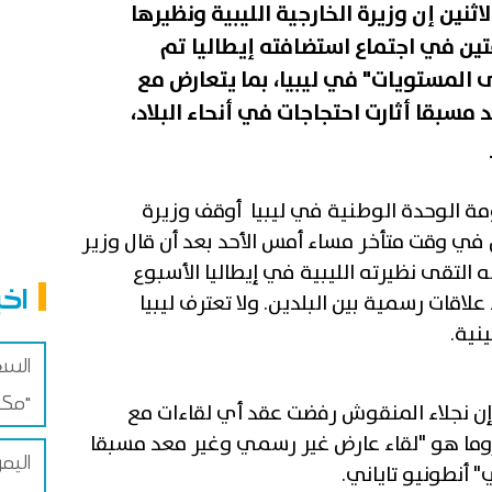
نين إن وزيرة الخارجية الليبية ونظيرها
عتين في اجتماع استضافته إيطاليا تم
 المستويات" في ليبيا، بما يتعارض مع
 مسبقا أثارت احتجاجات في أنحاء البلاد،
مة الوحدة الوطنية في ليبيا أوقف وزيرة
 في وقت متأخر مساء أمس الأحد بعد أن قال وزير
ه التقى نظيرته الليبية في إيطاليا الأسبوع
اخب
قات رسمية بين البلدين. ولا تعترف ليبيا
نية.
السع
مكة للدفاع المشترك"
إن نجلاء المنقوش رفضت عقد أي لقاءات مع
روما هو "لقاء عارض غير رسمي وغير معد مسبقا
اليم
ي" أنطونيو تاياني.