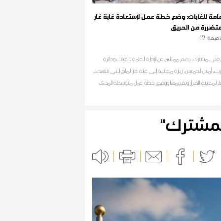
العامة للغابات: وضع خطة عمل لإستعادة غابة غار
متضررة من الحريق
قيقة
17
ني مشترك، يضم ممثلين عن الإدارة العامة للغابات ودائرة
نزرت، أمس الخميس، زيارة ميدانية إلى غابة غار الملح التي شهدت
ا، لمعاينة الأضرار وتقييمها ووضع خطة عمل متوسطة المدى
لها، وذلك في إطار المتابعة الميدانية المستمرة وحرصاً على
روث الغابي واسترجاع المنظومات البيئية المتضررة
المشترك"