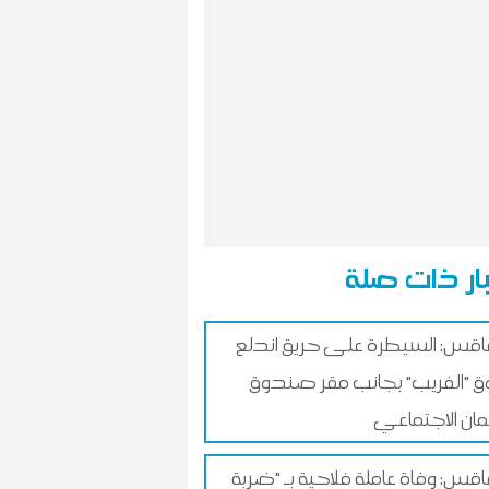
ار ذات صلة
س: السيطرة على حريق اندلع
 "الفريب" بجانب مقر صندوق
ان الاجتماعي
س: وفاة عاملة فلاحية بـ "ضربة