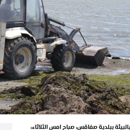
البيئة ببلدية صفاقس، صباح امس الثلاثاء،