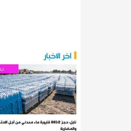
آخر الأخبار
جه
نابل: حجز 8832 قارورة ماء معدني من أجل الاحت
والمضاربة