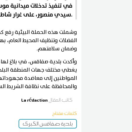
في تنفيذ تدخلات ميدانية م
سيدي منصور، على غرار شاطئ حي بورقيبة والكورنيش.
وشملت هذه الحملة البيئية رفع كمي
الفضلات وتنظيف المحيط العام، بهد
وضمان سلامتهم.
وأكدت بلدية صفاقس، في بلاغ لها
يغطي مختلف جهات المنطقة البلدية
المواطنين إلى معاضدة مجهوداتها
والمحافظة على نظافة الشريط الس
كاتب المقال
La rédaction
كلمات مفتاح
بلدية صفاقس الكبرى