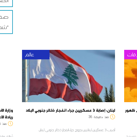
الضم
صفاق
شمس"
قات
عالم
ل إلى 41 درجة مع ظهور
لبنان: إصابة 3 عسكريين جراء انفجار ذخائر جنوبي البلاد
وزارة ال
ريادة الأ
منذ
دقيقة
36
منذ
ث
أصيب 3 عسكريين لبنانيين بجروح جراء انفجار ذخائر جنوبي لبنان
تدريجيا