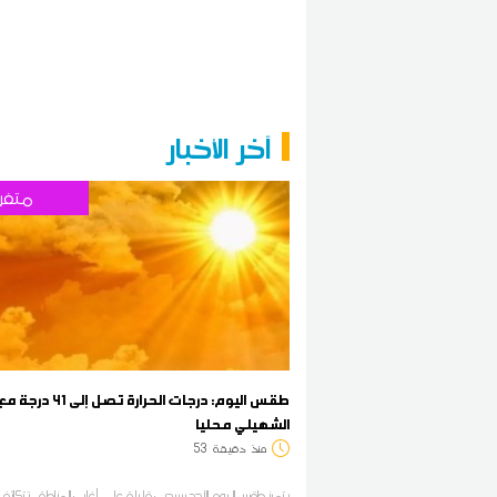
آخر الأخبار
متفر
طقس اليوم: درجات الحرارة تص
الشهيلي محليا
منذ
دقيقة
53
يتميز طقس اليوم الأحد بسحب قليلة على أغلب المناطق، تتكاثف 