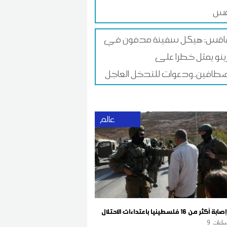
قس: هيكل سفينة مدفون في
زينو يمثل خطرا على
طافين..ودعوات للتدخل العاجل
عالم
من 16 فلسطينيا باعتداءات الاحتلال
اعات
9