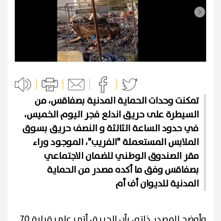
تمكنت وحدات الحماية المدنية بصفاقس، من
السيطرة على حريق اندلع فجر اليوم الخميس،
في حدود الساعة الثالثة و النصف حريق بسوق
الملابس المستعملة "الفريب"، الموجود وراء
مقر الصندوق الوطني للضمان الاجتماعي
بصفاقس وفق ما أكده مصدر من الحماية
المدنية للديوان أف أم
وأوضح المصدر ذاته، بأن الحريق أتى على قرابة 70