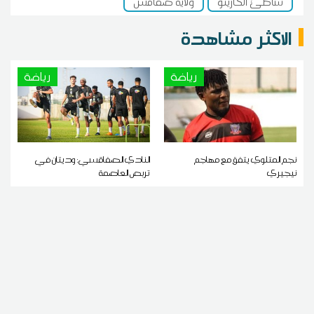
شاطئ الكازينو
ولاية صفاقس
الاكثر مشاهدة
رياضة
رياضة
نجم المتلوي يتفق مع مهاجم
النادي الصفاقسي: وديتان في
نيجيري
تربص العاصمة