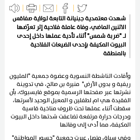
شهدت معتمدية جبنيانة التابعة لولاية صفاقس
الاثنين الماضي، وفاة عاملة فلاحية إثر تعرّضها
لـ "ضربة شمس" أثناء تأدية عملها داخل إحدى
البيوت المكيفة بإحدى الضيعات الفلاحية
بالمنطقة
وأفادت الناشطة النسوية وعضوة جمعية "المليون
ريفية و بدون الأرض" منيرة بن صالح، في تدوينة
نشرتها عبر صفحتها الرسمية بموقع فايسبوك، بأن
الفقيدة هي ام لطفلين و المعيل الوحيد لأسرتها،
سقطت أثناء عملها تحت ظروف مناخية قاسية
ودرجات حرارة مرتفعة تضاعفت شدتها داخل البيوت
المكيفة، مما أدى إلى وفاتها
وفي سياق متصل عبرت جمعية "جسور المواطنة"