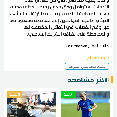
وأكدت بلدية صفاقس، في بلاغ لها، أن هذه
التدخلات ستتواصل وفق جدول زمني يغطي مختلف
جهات المنطقة البلدية حرصا على الارتقاء بالمشهد
البيئي، داعية المواطنين إلى معاضدة مجهوداتها
عبر وضع الفضلات في الأماكن المخصصة لها
والمحافظة على نظافة الشريط الساحلي.
كاتب المقال
La rédaction
كلمات مفتاح
بلدية صفاقس الكبرى
الاكثر مشاهدة
رياضة
وطنية