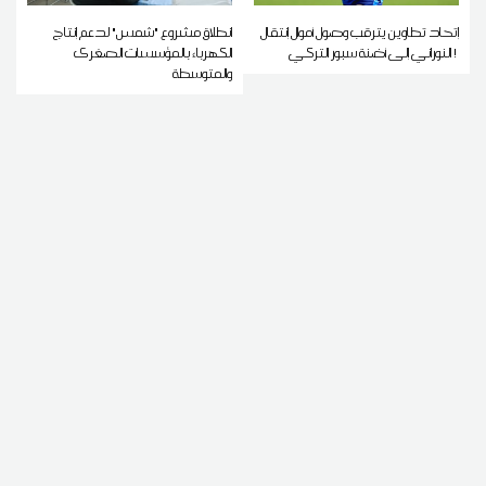
إتحاد تطاوين يترقب وصول أموال إنتقال
انطلاق مشروع "شمس" لدعم إنتاج
النوراني إلى أضنة سبور التركي !
الكهرباء بالمؤسسات الصغرى
والمتوسطة