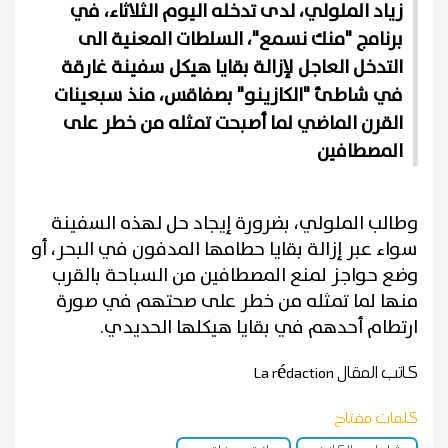
زياد الملولي، لدى تدخله اليوم الثلاثاء، في
برنامج "منك نسمع"، السلطات المعنية الى
التدخل العاجل لإزالة بقايا هيكل سفينة غارقة
في شاطئ "الكازينو" بصفاقس، منذ سبعينات
القرن الماضي لما أصبحت تمثله من خطر على
المصطافين
وطالب الملولي، بضرورة إيجاد حل لهذه السفينة
سواء عبر إزالة بقايا حطامها المدفون في البحر، أو
وضع حواجز لمنع المصطافين من السباحة بالقرب
منها لما تمثله من خطر على صحتهم في صورة
ارتطام أحدهم في بقايا هيكلها الحديدي.
كاتب المقال
La rédaction
كلمات مفتاح