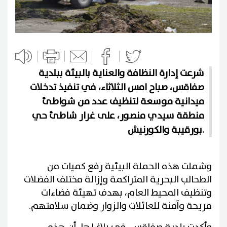
شرعت إدارة النظافة والعناية بالبيئة ببلدية
صفاقس، صباح امس الثلاثاء، في تنفيذ تدخلات
ميدانية موسعة لتنظيف عدد من شواطئ
منطقة سيدي منصور، على غرار شاطئ حي
بورقيبة والكورنيش.
وشملت هذه الحملة البيئية رفع كميات من
الطحالب البحرية المتراكمة وإزالة مختلف الفضلات
وتنظيف المحيط العام، بهدف تهيئة فضاءات
مريحة وآمنة للعائلات والزوار وضمان سلامتهم.