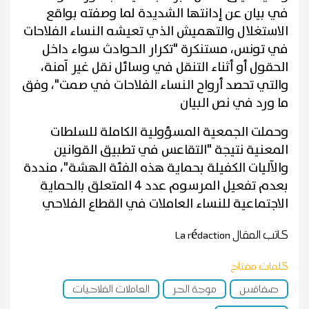
في بيان عن إدانتها الشديدة لما وصفته بواقع
الاستغلال والتهميش الذي تعيشه النساء الفلاحات
في تونس، مستنكرة "تكرار الحوادث سواء داخل
الحقول أو أثناء التنقل في وسائل نقل غير آمنة،
والتي تحصد أرواح النساء الفلاحات في صمت"، وفق
ما ورد في نص البيان
وحملت الجمعية المسؤولية الكاملة للسلطات
المعنية نتيجة "التقاعس في تطبيق القوانين
والآليات الكفيلة بحماية هذه الفئة الهشة"، منددة
بعدم تفعيل المرسوم عدد 4 المتعلق بالحماية
الاجتماعية للنساء العاملات في القطاع الفلاحي
كاتب المقال
La rédaction
كلمات مفتاح
صفاقس
موجة الحر
العاملات الفلاحيات