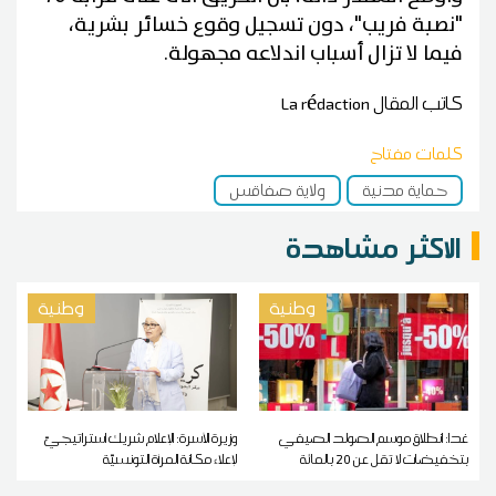
"نصبة فريب"، دون تسجيل وقوع خسائر بشرية،
فيما لا تزال أسباب اندلاعه مجهولة.
كاتب المقال
La rédaction
كلمات مفتاح
حماية مدنية
ولاية صفاقس
الاكثر مشاهدة
وطنية
وطنية
غدا: انطلاق موسم الصولد الصيفي
وزيرة الأسرة: الإعلام شريك استراتيجيّ
بتخفيضات لا تقل عن 20 بالمائة
لإعلاء مكانة المرأة التونسيّة