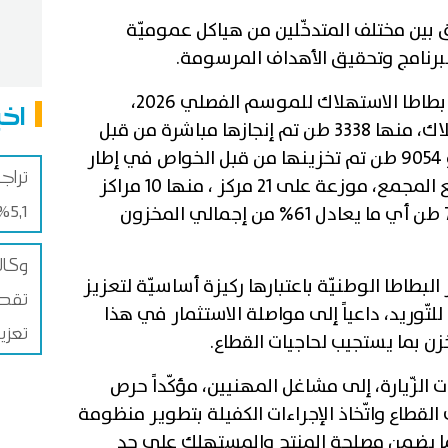
بين مختلف المتدخّلين من هياكل عموميّة
لبرنامج وتحقيق الأهداف المرسومة.
ويقدّر المخزون التعديلي من مادّة بطاطا الاستهلاك للموسم الفصلي 2026،
اخب
حوالي12392 طن من بطاطا الاستهلاك، منها 3338 طن تم إنجازها مباشرة من قبل
المجمع المهني المشترك للخضر و 9054 طن تم تخزينها من قبل الخواص في إطار
تراج
اتفاقيات الخزن والترويج المبرمة مع المجمع، موزعة على 21 مركز ، منها 10 مراكز
5,1% خلال شهر جويلية 2026
بولاية نابل، تحتوى على قرابة 7516 طن أي ما يعادل 61% من إجمالي المخزون
وكال
البطاطا الوطنيّة باعتبارها ركيزة أساسيّة لتعزيز
ة للتّوريد، داعياً إلى مواصلة الاستثمار في هذا
تعزي
خزن بما يستجيب لحاجيات القطاع.
الزّيارة، إلى مشاغل المهنيين، مؤكّداً حرص
القطاع واتّخاذ الإجراءات الكفيلة بتطوير منظومة
 بما يضمن مصلحة المنتج والمستهلك على حد