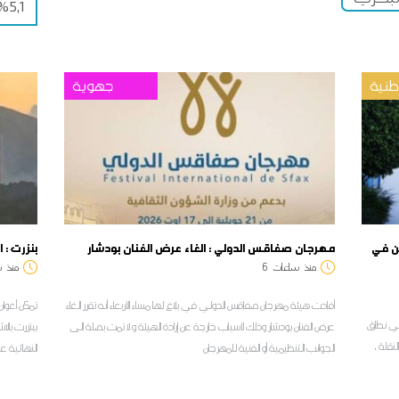
5,1% خلال شهر جويلية 2026
نية
جهوية
بولين في
مهرجان صفاقس الدولي : الغاء عرض الفنان بودشار
بنزرت : 
منذ
ساعات
6
منذ
س
أفادت هيئة مهرجان صفاقس الدولي في بلاغ لها مساء الأربعاء أنه تقرر الغاء
تمكن أعوان 
ل في نطاق
عرض الفنان بودشار وذلك لأسباب خارجة عن إرادة الهيئة و لا تمت بصلة الى
ببنزرت بالا
م الابتدائي لسنة 2026 على النقلة ،
الجوانب التنظيمية أو الفنية للمهرجان
النهائية ع
ا
لمراسل ديو