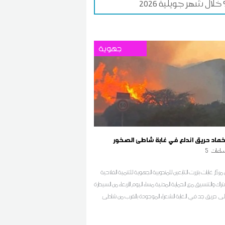
جهوية
اخماد حريق اندلع في غابة شاطئ الصخور
اعات
5
مركز غابات بنزرت التابعين للمندوبية الجهوية للتنمية الفلاحية
شتراك والتنسيق مع الحماية المدنية مساء اليوم الأربعاء من السيطرة
لى حريق جد في الغابة الشعراء الموجودة بالقرب من شاطئ
لصخور 3 والانطلاق في تبريد المنطقة حسب ما افاد به مصدر محلي
ان اف ام بالجهة