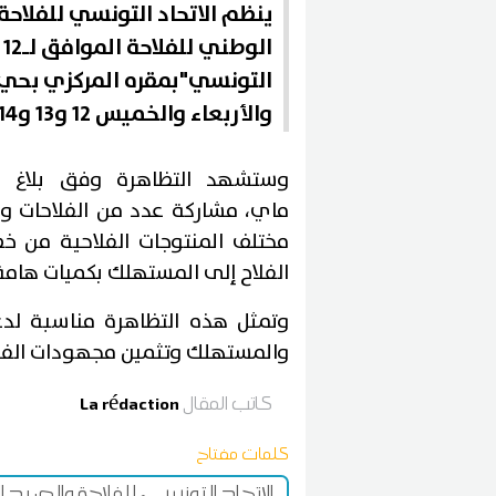
ا
التونسي"بمقره المركزي بحي ال
والأربعاء والخميس 12 و13 و14 ماي 2026
ماي، مشاركة عدد من الفلاحات و
مختلف المنتوجات الفلاحية من خ
الفلاح إلى المستهلك بكميات هام
وتمثل هذه التظاهرة مناسبة لدعم
والمستهلك وتثمين مجهودات الفلاح
كاتب المقال
La rédaction
كلمات مفتاح
الاتحاد التونسي للفلاحة والصيد 