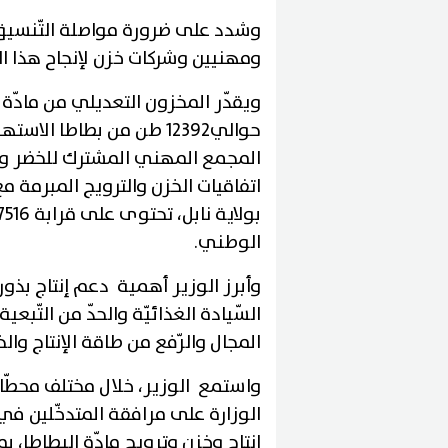
وشدد على ضرورة مواصلة التّنسيق 
ومهنيين وشركات خزن لإنجاح هذا ا
الوطني.
وأبرز الوزير أهمية دعم إنتاج بذور 
السّيادة الغذائيّة والحدّ من التّبعي
المجال والرّفع من طاقة الإنتاج وال
واستمع الوزير، خلال مختلف محطّات 
الوزارة على مرافقة المتدخّلين في 
إنتاج وخزن وترويج مادّة البطاطا،