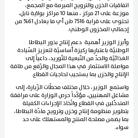
اتفاقيات الخزن والترويج المبرمة مع المجمع،
موزعة على 21 مركز ، منها 10 مراكز بولاية نابل،
تحتوى على قرابة 7516 طن أي ما يعادل 61% من
إجمالي المخزون الوطني.
وأبرز الوزير أهمية دعم إنتاج بذور البطاطا
الوطنيّة باعتبارها ركيزة أساسيّة لتعزيز السّيادة
الغذائيّة والحدّ من التّبعية للتّوريد، داعياً إلى
مواصلة الاستثمار في هذا المجال والرّفع من طاقة
الإنتاج والخزن بما يستجيب لحاجيات القطاع.
واستمع الوزير، خلال مختلف محطّات الزّيارة، إلى
مشاغل المهنيين، مؤكّداً حرص الوزارة على مرافقة
المتدخّلين في القطاع واتّخاذ الإجراءات الكفيلة
بتطوير منظومة إنتاج وخزن وترويج مادّة البطاطا،
بما يضمن مصلحة المنتج والمستهلك على حد
سواء.