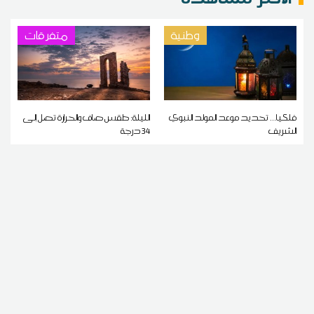
وطنية
متفرقات
فلكيا... تحديد موعد المولد النبوي
الليلة: طقس صاف والحرارة تصل إلى
الشريف
34 درجة