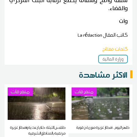
سقف واضح وشفاف يخضع لرقابة البنك المركزي
والقضاء.
وات
كاتب المقال
La rédaction
كلمات مفتاح
وزارة المالية
الاكثر مشاهدة
متفرقات
متفرقات
ظهر اليوم.. أمطار غزيرة مع رياح قوية
طقس الليلة: خلايا رعدية وأمطار غزيرة
مرتقبة بالمناطق الشرقية