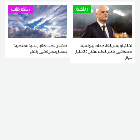
رياضة
متفرقات
إنفانتينو يعلن إلغاء خطط بيع الفيفا
طقس الأحد: خلايا رعدية مصحوبة
حصة في كأس العالم مقابل 20 مليار
بأمطار والحرارة في ارتفاع
دولار