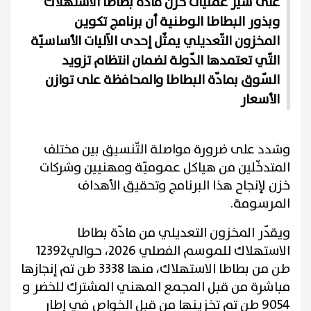
على سير عمليات خزن مادة بطاطا الاستهلاك
وبذور البطاطا الوطنية أن برنامج تكوين
المخزون التّعديلي يمثّل إحدى الآليات الأساسيّة
التّي تعتمدها الدّولة لضمان انتظام تزويد
السّوق بمادّة البطاطا والمحافظة على توازن
الأسعار
وشدد على ضرورة مواصلة التّنسيق بين مختلف
المتدخّلين من هياكل عموميّة ومهنيين وشركات
خزن لإنجاح هذا البرنامج وتحقيق الأهداف
المرسومة.
ويقدّر المخزون التعديلي من مادّة بطاطا
الاستهلاك للموسم الفصلي 2026، حوالي12392
طن من بطاطا الاستهلاك، منها 3338 طن تم إنجازها
مباشرة من قبل المجمع المهني المشترك للخضر و
9054 طن تم تخزينها من قبل الخواص في إطار