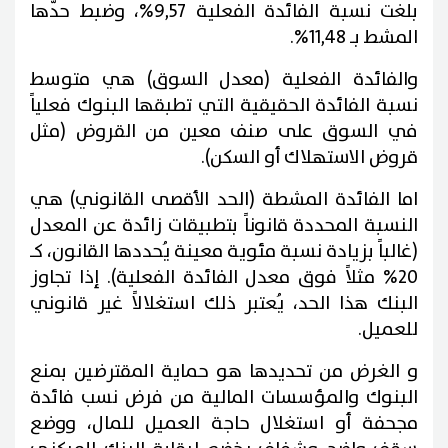
بلغت نسبة الفائدة الفعلية 9,57%، وضبط حدّها
المشط بـ 11,48%.
والفائدة الفعلية (معدل السوق) هي متوسط
نسبة الفائدة الحقيقية التي تطبقها البنوك فعلياً
في السوق على صنف معين من القروض (مثل
قروض الاستهلاك أو السكن).
اما الفائدة المشطة (الحد الأقصى القانوني) هي
النسبة المحددة قانوناً بتطبيقات زائدة عن المعدل
(غالباً بزيادة نسبة مئوية معينة يُحددها القانون، كـ
20% مثلاً فوق معدل الفائدة الفعلية). إذا تجاوز
البنك هذا الحد، يُعتبر ذلك استغلالاً غير قانوني
للعميل.
و الغرض من تحديدها هو حماية المقترضين بمنع
البنوك والمؤسسات المالية من فرض نسب فائدة
مجحفة أو استغلال حاجة العميل للمال، ووضع