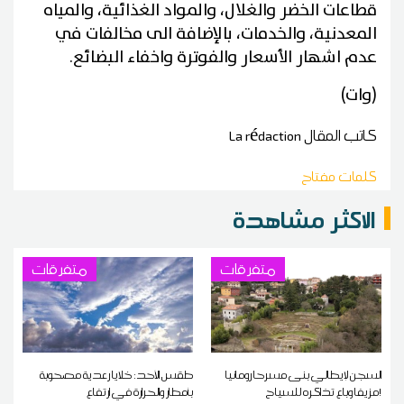
قطاعات الخضر والغلال، والمواد الغذائية، والمياه
المعدنية، والخدمات، بالإضافة الى مخالفات في
عدم اشهار الأسعار والفوترة واخفاء البضائع.
(وات)
كاتب المقال
La rédaction
كلمات مفتاح
الاكثر مشاهدة
متفرقات
متفرقات
السجن لإيطالي بنى مسرحا رومانيا
طقس الأحد: خلايا رعدية مصحوبة
مزيفا وباع تذاكره للسياح!
بأمطار والحرارة في ارتفاع