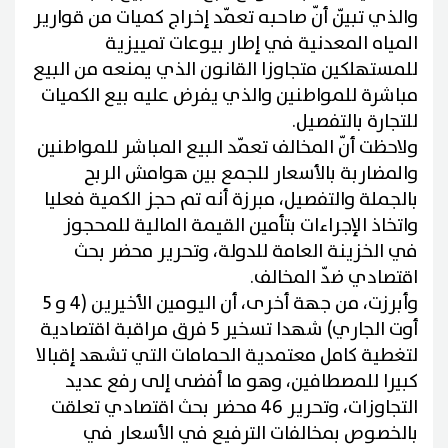
والذي تبيّن أنّ صاحبه تعمّد إخراج كميات من قوارير
المياه المعدنية في إطار بيوعات تمييزية
للمستهلكين متجاوزا القانون الذي يمنعه من البيع
مباشرة للمواطنين والذي يفرض عليه بيع الكميات
للتجارة بالتفصيل.
ولاحظت أنّ المخالف تعمّد البيع المباشر للمواطنين
والمضاربة بالأسعار للجمع بين هوامش الربح
بالجملة والتفصيل، مبرزة أنه تم حجز الكمية فعليا
واتخاذ الإجراءات بتأمين القيمة المالية للمحجوز
في الخزينة العامة للدولة، وتحرير محضر بحث
اقتصادي ضدّ المخالف.
وأبرزت، من جهة أخرى، أن اليومين الأخيرين (4 و 5
أوت الجاري) شهدا تسخير 5 فرق مراقبة اقتصادية
لتغطية كامل معتمدية الحمامات التي تشهد إقبالا
كبيرا للمصطافين، وهو ما أفضى إلى رفع عديد
التجاوزات، وتحرير 46 محضر بحث اقتصادي تعلقت
بالخصوص بمخالفات الترفيع في الأسعار في