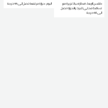
طقس الاربعاء: أمطار أحيانا غزيرة مع
اليوم: حرارة مرتفعة تصل إلى 44 درجة
تساقط محلي للبرد والحرارة تصل
إلى 46 درجة