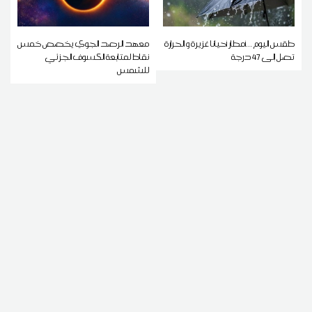
طقس اليوم ...أمطار أحيانا غزيرة و الحرارة
معهد الرصد الجوي يخصص خمس
تصل إلى 47 درجة
نقاط لمتابعة الكسوف الجزئي
للشمس