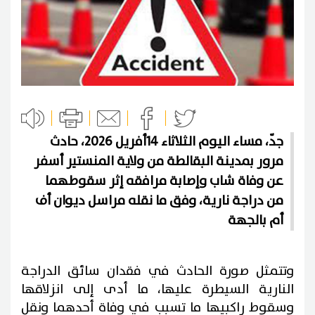
جدّ، مساء اليوم الثلاثاء 14أفريل 2026، حادث
مرور بمدينة البقالطة من ولاية المنستير أسفر
عن وفاة شاب وإصابة مرافقه إثر سقوطهما
من دراجة نارية، وفق ما نقله مراسل ديوان أف
أم بالجهة
وتتمثل صورة الحادث في فقدان سائق الدراجة
النارية السيطرة عليها، ما أدى إلى انزلاقها
وسقوط راكبيها ما تسبب في وفاة أحدهما ونقل