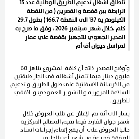
تنطلق أشغال تدعيم الطريق الوطنية عدد 15
الرابطة بين قفصة و القصرين ( من النقطة
الكيلومترية 137 الى النقطة 166.7 ) بطول 29.7
كلم ،خلال شهر سبتمبر 2026 ، وفق ما صرح به
المدير الجهوي للتجهيز بقفصة علي عمار
لمراسل ديوان أف أم
وأوضح المصدر ذاته أن كلفة المشروع تناهز 60
مليون دينار فيما تتمثل أشغاله في انجاز طبقتين
من الخرسانة الاسفلتية على طول الطريق و تدعيم
السلامة المرورية و التشوير العمودي و الأفقي
للطريق.
يشار الى أنه تم الإعلان عن طلب العروض خلال
شهر جوان الفارط فيما تقيم المصالح المركزية
حاليا العروض على أن يقع إتمام إجراءات اسناد
الصفقة في غضون شهر أوت الجاري.