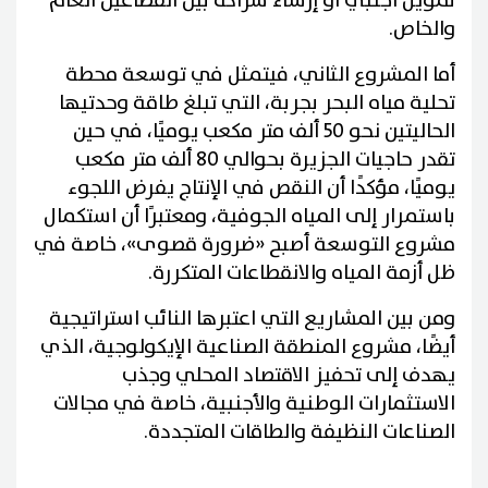
تمويل أجنبي أو إرساء شراكة بين القطاعين العام
والخاص.
أما المشروع الثاني، فيتمثل في توسعة محطة
تحلية مياه البحر بجربة، التي تبلغ طاقة وحدتيها
الحاليتين نحو 50 ألف متر مكعب يوميًا، في حين
تقدر حاجيات الجزيرة بحوالي 80 ألف متر مكعب
يوميًا، مؤكدًا أن النقص في الإنتاج يفرض اللجوء
باستمرار إلى المياه الجوفية، ومعتبرًا أن استكمال
مشروع التوسعة أصبح «ضرورة قصوى»، خاصة في
ظل أزمة المياه والانقطاعات المتكررة.
ومن بين المشاريع التي اعتبرها النائب استراتيجية
أيضًا، مشروع المنطقة الصناعية الإيكولوجية، الذي
يهدف إلى تحفيز الاقتصاد المحلي وجذب
الاستثمارات الوطنية والأجنبية، خاصة في مجالات
الصناعات النظيفة والطاقات المتجددة.