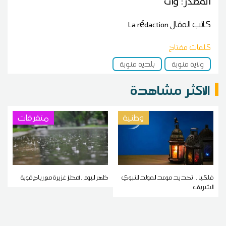
المصدر: وات
كاتب المقال
La rédaction
كلمات مفتاح
ولاية منوبة
بلدية منوبة
الاكثر مشاهدة
وطنية
متفرقات
فلكيا... تحديد موعد المولد النبوي
ظهر اليوم.. أمطار غزيرة مع رياح قوية
الشريف