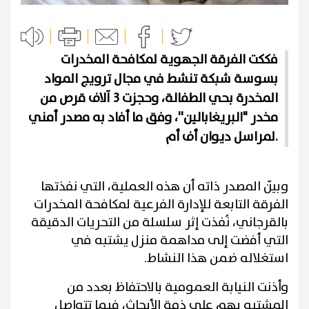
فككت الفرقة الجهوية لمكافحة المخدرات
بسوسة شبكة تنشط في مجال ترويج المواد
المخدرة بحي الطفالة، وحجزت 3 آلاف قرص من
مخدر "البريغابالين''، وفق ما أفاد به مصدر أمني
لمراسل ديوان أف أم.
وبيّن المصدر ذاته أن هذه العملية، التي نفذتها
الفرقة التابعة للإدارة الفرعية لمكافحة المخدرات
بالقرجاني، نُفذت إثر سلسلة من التحريات الدقيقة
التي أفضت إلى مداهمة منزل يشتبه في
استغلاله ضمن هذا النشاط.
وأذنت النيابة العمومية بالاحتفاظ بعدد من
المشتبه بهم على ذمة الأبحاث، فيما تتواصل