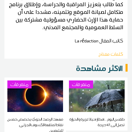
كما طالب بتعزيز المراقبة والحراسة، وإطلاق برنامج
متكامل لصيانة الموقع وتثمينه، مشددا على أن
حماية هذا الإرث الحضاري مسؤولية مشتركة بين
السلط العمومية والمجتمع المدني.
كاتب المقال
La rédaction
كلمات مفتاح
الاكثر مشاهدة
متفرقات
متفرقات
طقس اليوم ...أمطار أحيانا غزيرة و الحرارة
معهد الرصد الجوي يخصص خمس
تصل إلى 47 درجة
نقاط لمتابعة الكسوف الجزئي
للشمس