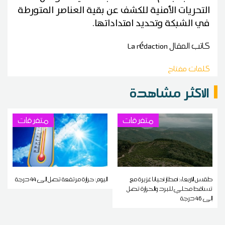
التحريات الأمنية للكشف عن بقية العناصر المتورطة
في الشبكة وتحديد امتداداتها.
كاتب المقال
La rédaction
كلمات مفتاح
الاكثر مشاهدة
متفرقات
متفرقات
طقس الاربعاء: أمطار أحيانا غزيرة مع
اليوم: حرارة مرتفعة تصل إلى 44 درجة
تساقط محلي للبرد والحرارة تصل
إلى 46 درجة