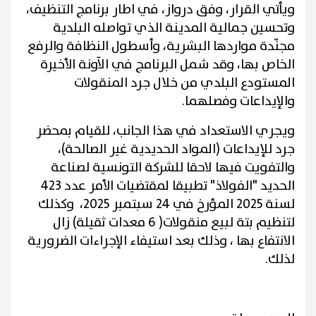
ويأتي القرار، وفق درواز، في اطار برنامج التنظيف،
وتحسين جمالية المدينة الذي تواصله البلدية
مجنّدة مواردها البشرية، وأسطول النظافة والرفع
الخاص بها، وقد شمل البرنامج في الآونة الأخيرة
المستودع البلدي من خلال جرد المنقولات
والإيداعات وفصلهما.
ويجري الاستعداد في هذا الجانب، للقيام بمحضر
جرد للإيداعات (المواد الحديدية غير الصالحة)،
والتفويت فيها لاحقا للشركة التونسية لصناعة
الحديد "الفولاذ" تطبيقا لمقتضيات الأمر عدد 423
لسنة 2025 المؤرخ في 24 سبتمبر 2025، وكذلك
لتنظيم بتة لبيع منقولات( 6 معدات ثقيلة) زال
الانتفاع بها ، وذلك بعد استيفاء الإجراءات الضرورية
لذلك.