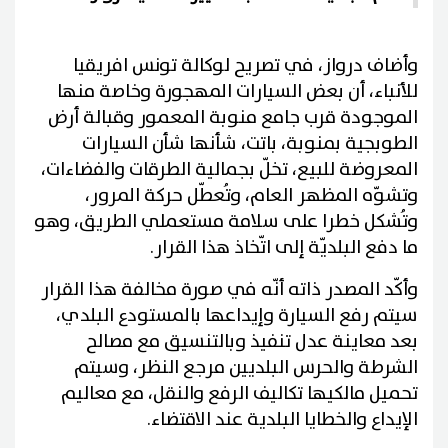
وأضاف درواز، في تصريح لوكالة تونس افريقيا
للأنباء، أن بعض السيارات المهجورة وخاصة منها
الموجودة قرب جامع منوبة المعمور وقبالة أرض
الطوبجية بمنوبة، باتت، شأنها شأن السيارات
المعروضة للبيع، تخلّ بجمالية الطرقات والفضاءات،
وتشوّه المظهر العام، وتُعطّل حركة المرور،
وتُشكل خطرا على سلامة مستعملي الطريق، وهو
ما دفع البلديّة إلى اتّخاذ هذا القرار.
وأكّد المصدر ذاته أنّه في صورة مخالفة هذا القرار
سيتم رفع السيارة وإيداعها بالمستودع البلدي،
بعد معاينة عدل تنفيذ وبالتنسيق مع مصالح
الشرطة والحرس البلديين مرجع النظر، وسيتم
تحميل مالكيها تكاليف الرفع والنقل، مع معاليم
الإيداع والخطايا البلدية عند الاقتضاء.