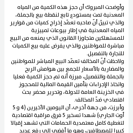
وأوضحت المبروك أن حجز هذه الكمية من المياه
المعدنية تمت بمستودع تابع لنقطة بيع بالجملة،
والذي تبيّن أنّ صاحبه تعمّد إخراج كميات من قوارير
المياه المعدنية في إطار بيوعات تمييزية
للمستهلكين متجاوزا القانون الذي يمنعه من البيع
مباشرة للمواطنين والذي يفرض عليه بيع الكميات
للتجارة بالتفصيل.
ولاحظت أنّ المخالف تعمّد البيع المباشر للمواطنين
والمضاربة بالأسعار للجمع بين هوامش الربح
بالجملة والتفصيل، مبرزة أنه تم حجز الكمية فعليا
واتخاذ الإجراءات بتأمين القيمة المالية للمحجوز
في الخزينة العامة للدولة، وتحرير محضر بحث
اقتصادي ضدّ المخالف.
وأبرزت، من جهة أخرى، أن اليومين الأخيرين (4 و 5
أوت الجاري) شهدا تسخير 5 فرق مراقبة اقتصادية
لتغطية كامل معتمدية الحمامات التي تشهد إقبالا
كبيرا للمصطافين، وهو ما أفضى إلى رفع عديد