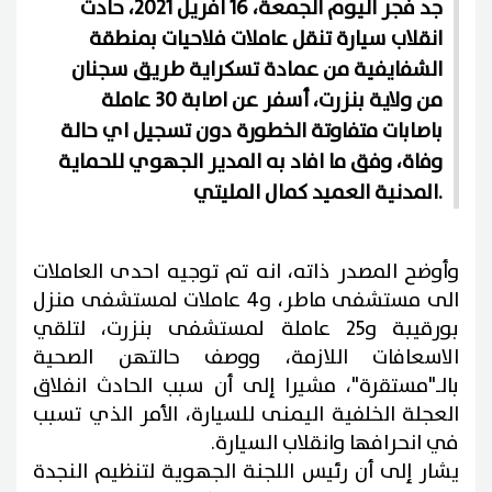
جد فجر اليوم الجمعة، 16 أفريل 2021، حادث
انقلاب سيارة تنقل عاملات فلاحيات بمنطقة
الشفايفية من عمادة تسكراية طريق سجنان
من ولاية بنزرت، أسفر عن اصابة 30 عاملة
باصابات متفاوتة الخطورة دون تسجيل اي حالة
وفاة، وفق ما افاد به المدير الجهوي للحماية
المدنية العميد كمال المليتي.
وأوضح المصدر ذاته، انه تم توجيه احدى العاملات
الى مستشفى ماطر، و4 عاملات لمستشفى منزل
بورقيبة و25 عاملة لمستشفى بنزرت، لتلقي
الاسعافات اللازمة، ووصف حالتهن الصحية
بالـ"مستقرة"، مشيرا إلى أن سبب الحادث انفلاق
العجلة الخلفية اليمنى للسيارة، الأمر الذي تسبب
في انحرافها وانقلاب السيارة.
يشار إلى أن رئيس اللجنة الجهوية لتنظيم النجدة