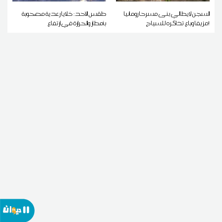
السجن لإيطالي بنى مسرحا رومانيا
طقس الأحد: خلايا رعدية مصحوبة
مزيفا وباع تذاكره للسياح!
بأمطار والحرارة في ارتفاع