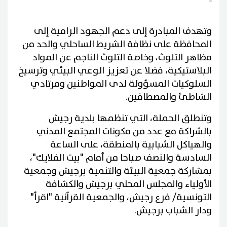
وتهدف المبادرة إلى دعم الجهود الرامية إلى
المحافظة على نظافة الشريط الساحلي والحد من
مظاهر التلوث، وخاصة التلوث الناجم عن المواد
البلاستيكية، فضلا عن تعزيز الوعي البيئي وترسيخ
السلوكيات المسؤولة لدى المواطنين ومرتادي
الشاطئ والمصطافين.
وتنطلق الحملة، التي تنظمها بلدية رجيش
بالشراكة مع عدد من مكونات المجتمع المدني
والهياكل الشبابية بالمنطقة، على الساعة
السادسة والنصف صباحا من أمام "بيت الفلايك"،
بمشاركة جمعية البيئة والتنمية برجيش وجمعية
الأولياء والمجلس المحلي برجيش والكشافة
التونسية/ فرع رجيش، والجمعية القرآنية "اقرأ"
ودار الشباب برجيش.