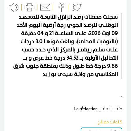
سجلـت محطـات رصـد الزلازل التابعـة للمعـهـد
الوطنـي للرصـد الجوي رجة أرضية اليوم الأحد
09 اوت 2026، علـى الساعــة 21 و 04 دقيقة
(بالتوقيت المحلي)، وبلغت قوتهـا 3.0 درجات
علـى سلـم ريشتـر بالمركز الذي حـدد حسب
التحاليل الأولية بــ 34.52 درجة خط عرض و بــ
9.66 درجة خط طـول وذلك بمنطقة جنوب شرق
المكناسي من ولاية سيدي بو زيد
.
كاتب المقال
La rédaction
كلمات مفتاح