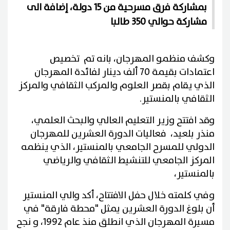
بمشاركة فرق مسرحية من 15 دولة، إضافة الى
مشاركة حوالي 350 طالبا
وكشف منظمو المهرجان، بانه تم تخصيص
اعتمادات بقيمة 70 ألف دينار لفائدة المهرجان
الذي يقام بقصر العلوم والمركب الثقافي والمركز
الثقافي بالمنستير.
وقد افتتح وزير التعليم العالي والبحث العلمي،
منذر بلعيد، فعاليات الدورة العشرين للمهرجان
الدولي للمسرح الجامعي بالمنستير، الذي ينظمه
المركز الجامعي للتنشيط الثقافي والرياضي
بالمنستير،
وفي كلمته خلال حفل الافتتاح، أكد والي المنستير
أن بلوغ الدورة العشرين يمثل "محطة فارقة" في
مسيرة المهرجان الذي انطلق منذ عام 1992، و نجح