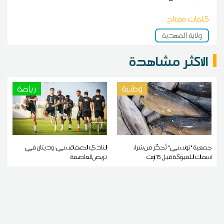
كلمات مفتاح
ولاية المهدية
الاكثر مشاهدة
وطنية
رياضة
جمعية "تونسي" تُحذّر من شراء
النادي الصفاقسي: وديتان في
أسماك اللمبوكة قبل 15 أوت
تربص العاصمة