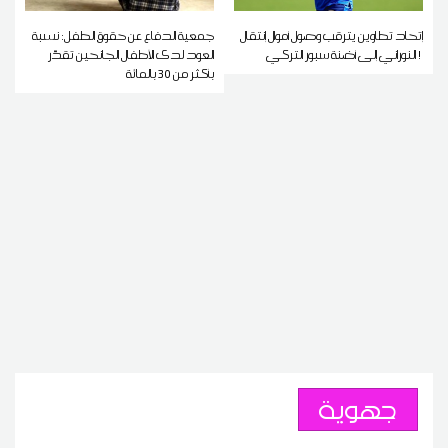
إتحاد تطاوين يترقب وصول أموال إنتقال
جمعية الدفاع عن حقوق الطفل: نسبة
النوراني إلى أضنة سبور التركي !
العود لدى الأطفال الجانحين تقدّر
بأكثر من 30 بالمائة
جهوية